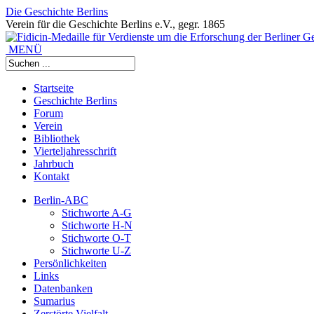
Die Geschichte Berlins
Verein für die Geschichte Berlins e.V., gegr. 1865
MENÜ
Startseite
Geschichte Berlins
Forum
Verein
Bibliothek
Vierteljahresschrift
Jahrbuch
Kontakt
Berlin-ABC
Stichworte A-G
Stichworte H-N
Stichworte O-T
Stichworte U-Z
Persönlichkeiten
Links
Datenbanken
Sumarius
Zerstörte Vielfalt