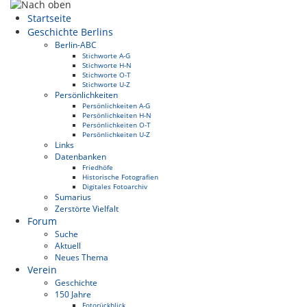
Startseite
Geschichte Berlins
Berlin-ABC
Stichworte A-G
Stichworte H-N
Stichworte O-T
Stichworte U-Z
Persönlichkeiten
Persönlichkeiten A-G
Persönlichkeiten H-N
Persönlichkeiten O-T
Persönlichkeiten U-Z
Links
Datenbanken
Friedhöfe
Historische Fotografien
Digitales Fotoarchiv
Sumarius
Zerstörte Vielfalt
Forum
Suche
Aktuell
Neues Thema
Verein
Geschichte
150 Jahre
Fotorückblick