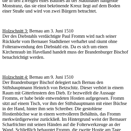
die in den Zweigen eines Baumes an der Stadtmauer hängende
Monstranz, das sie einst bekrönende Kreuz liegt auf dem Boden
einer Straße und wird von zwei Bürgern betrachtet.
Holzschnitt 3:
Bernau am 3. Juni 1510
Der des Diebstahls verdächtigte Paul Fromm wird nach seiner
Rückkehr vom Bernauer Stadtdiener verhaftet und räumt ohne
Folteranwendung den Diebstahl ein. Da es sich um einen
Kirchenraub im Havelland handelt muss der Brandenburger Bischof
benachrichtigt werden.
Holzschnitt 4:
Bernau am 9. Juni 1510
Der Brandenburger Bischof delegiert nach Bernau den
Stiftshauptmann Heinrich von Betzschitz. Dieser verhört in einem
Raum mit Gitterfenstern den Dieb. Er bezweifelt die Aussage
Fromms, er habe beide entwendeten Hostien aufgegessen. Fromm
sitzt auf einem Tisch, vor ihm der Stiftshauptmann mit einer Büchse
in der Hand, hinter ihm sein Schreiber. Die gestohlene
Hostienbüchse war in einem wertvolleren Behältnis, das Fromm
merkwürdigerweise zurückließ. Im Hintergrund weist der Bernauer
Scharfrichter mit seinen Händen auf die Folterwerkzeuge an der
Wand. Schließlich behauptet Fromm, die zweite Hostie am Tage