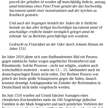
proceß der gehalten ist worden uff manchfaldig Indicia, aussag,
unnd bekentnus eines Pawl From genant der das hochwirdig
Sacrament sambt einer monstrantzien auß der kyrchen zu
Knobloch gestolen.
Und auch der begangen hendell der Juden die ir thetliche
hennde an das aller heiligst hochwirdigst Sacrament unnd vil
unschuldige cristliche kinder torstiglich geleget unnd im
zehende Jar zu Berleinn gerechtfertigt sein wordenn.
Gedruckt zu Franckfurt an der Oder durch Johann Hanau im
Jahre 1511
Im Jahre 2010 jährte sich zum fünfhundertsten Mal ein Prozess
gegen märkische Juden wegen angeblicher Hostienfrevel und
Ritualmorde. Solche Prozesse - nicht nur religiös, sondern auch
wirtschaftlich motiviert - waren im 13. - 15. Jahrhundert auch im
deutschsprachigen Raum nicht selten. Der Berliner Prozess war
jedoch der letzte große Schauprozess gegen die Juden, danach
konnten derartige Anklagepunkte im Zeitalter der Reformation in
Deutschland nicht mehr vorgebracht werden.
Im Juni 1510 wurden auf Grund falscher Aussagen eines
christlichen Kirchendiebes mehr als 100 Angehörige jüdischer
Familien in der Mark festgesetzt und nach peinlichen Verhören der