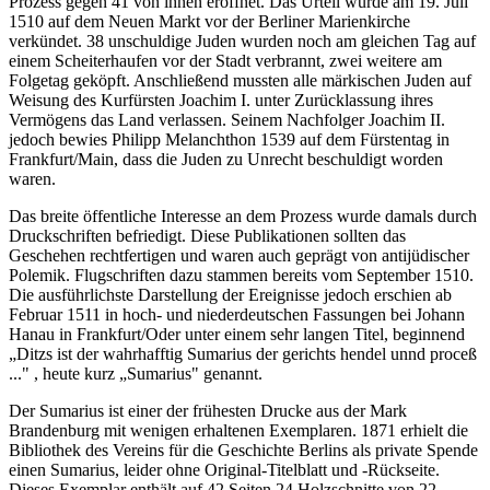
Prozess gegen 41 von ihnen eröffnet. Das Urteil wurde am 19. Juli
1510 auf dem Neuen Markt vor der Berliner Marienkirche
verkündet. 38 unschuldige Juden wurden noch am gleichen Tag auf
einem Scheiterhaufen vor der Stadt verbrannt, zwei weitere am
Folgetag geköpft. Anschließend mussten alle märkischen Juden auf
Weisung des Kurfürsten Joachim I. unter Zurücklassung ihres
Vermögens das Land verlassen. Seinem Nachfolger Joachim II.
jedoch bewies Philipp Melanchthon 1539 auf dem Fürstentag in
Frankfurt/Main, dass die Juden zu Unrecht beschuldigt worden
waren.
Das breite öffentliche Interesse an dem Prozess wurde damals durch
Druckschriften befriedigt. Diese Publikationen sollten das
Geschehen rechtfertigen und waren auch geprägt von antijüdischer
Polemik. Flugschriften dazu stammen bereits vom September 1510.
Die ausführlichste Darstellung der Ereignisse jedoch erschien ab
Februar 1511 in hoch- und niederdeutschen Fassungen bei Johann
Hanau in Frankfurt/Oder unter einem sehr langen Titel, beginnend
„Ditzs ist der wahrhafftig Sumarius der gerichts hendel unnd proceß
..." , heute kurz „Sumarius" genannt.
Der Sumarius ist einer der frühesten Drucke aus der Mark
Brandenburg mit wenigen erhaltenen Exemplaren. 1871 erhielt die
Bibliothek des Vereins für die Geschichte Berlins als private Spende
einen Sumarius, leider ohne Original-Titelblatt und -Rückseite.
Dieses Exemplar enthält auf 42 Seiten 24 Holzschnitte von 22