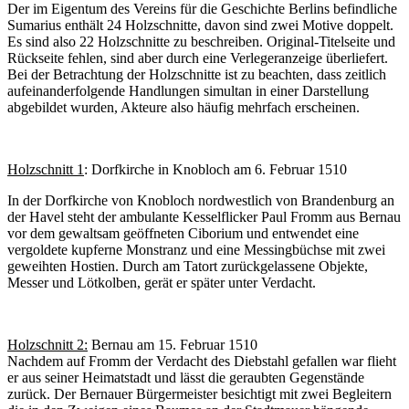
Der im Eigentum des Vereins für die Geschichte Berlins befindliche
Sumarius enthält 24 Holzschnitte, davon sind zwei Motive doppelt.
Es sind also 22 Holzschnitte zu beschreiben. Original-Titelseite und
Rückseite fehlen, sind aber durch eine Verlegeranzeige überliefert.
Bei der Betrachtung der Holzschnitte ist zu beachten, dass zeitlich
aufeinanderfolgende Handlungen simultan in einer Darstellung
abgebildet wurden, Akteure also häufig mehrfach erscheinen.
Holzschnitt 1
: Dorfkirche in Knobloch am 6. Februar 1510
In der Dorfkirche von Knobloch nordwestlich von Brandenburg an
der Havel steht der ambulante Kesselflicker Paul Fromm aus Bernau
vor dem gewaltsam geöffneten Ciborium und entwendet eine
vergoldete kupferne Monstranz und eine Messingbüchse mit zwei
geweihten Hostien. Durch am Tatort zurückgelassene Objekte,
Messer und Lötkolben, gerät er später unter Verdacht.
Holzschnitt 2:
Bernau am 15. Februar 1510
Nachdem auf Fromm der Verdacht des Diebstahl gefallen war flieht
er aus seiner Heimatstadt und lässt die geraubten Gegenstände
zurück. Der Bernauer Bürgermeister besichtigt mit zwei Begleitern