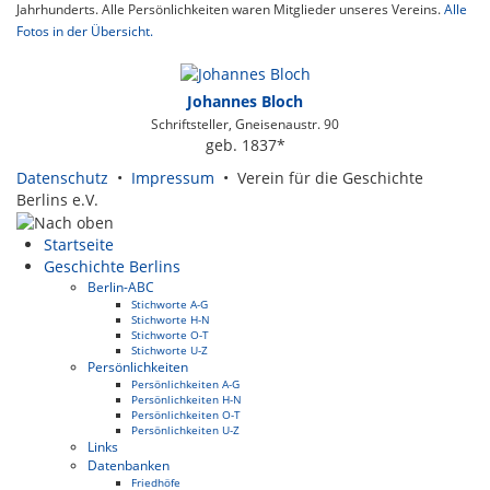
Jahrhunderts. Alle Persönlichkeiten waren Mitglieder unseres Vereins.
Alle
Fotos in der Übersicht.
Johannes Bloch
Schriftsteller, Gneisenaustr. 90
geb. 1837*
Datenschutz
•
Impressum
• Verein für die Geschichte
Berlins e.V.
Startseite
Geschichte Berlins
Berlin-ABC
Stichworte A-G
Stichworte H-N
Stichworte O-T
Stichworte U-Z
Persönlichkeiten
Persönlichkeiten A-G
Persönlichkeiten H-N
Persönlichkeiten O-T
Persönlichkeiten U-Z
Links
Datenbanken
Friedhöfe