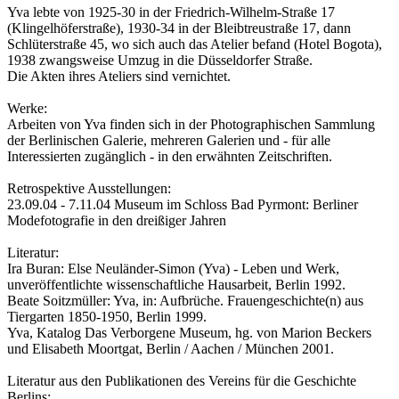
Yva lebte von 1925-30 in der Friedrich-Wilhelm-Straße 17
(Klingelhöferstraße), 1930-34 in der Bleibtreustraße 17, dann
Schlüterstraße 45, wo sich auch das Atelier befand (Hotel Bogota),
1938 zwangsweise Umzug in die Düsseldorfer Straße.
Die Akten ihres Ateliers sind vernichtet.
Werke:
Arbeiten von Yva finden sich in der Photographischen Sammlung
der Berlinischen Galerie, mehreren Galerien und - für alle
Interessierten zugänglich - in den erwähnten Zeitschriften.
Retrospektive Ausstellungen:
23.09.04 - 7.11.04 Museum im Schloss Bad Pyrmont: Berliner
Modefotografie in den dreißiger Jahren
Literatur:
Ira Buran: Else Neuländer-Simon (Yva) - Leben und Werk,
unveröffentlichte wissenschaftliche Hausarbeit, Berlin 1992.
Beate Soitzmüller: Yva, in: Aufbrüche. Frauengeschichte(n) aus
Tiergarten 1850-1950, Berlin 1999.
Yva, Katalog Das Verborgene Museum, hg. von Marion Beckers
und Elisabeth Moortgat, Berlin / Aachen / München 2001.
Literatur aus den Publikationen des Vereins für die Geschichte
Berlins: