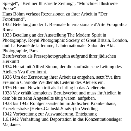
Spiegel", "Berliner Illustrierte Zeitung", "Münchner Illustrierte
Presse".
Hans Böhm verfasst Rezensionen zu ihrer Arbeit in "Der
Fotofreund".
1932 Beteilung an der 1. Biennale Internazionale d'Arte Fotografica
Roma
1933 Beteilung an der Ausstellung The Modern Spirit in
Photography, Royal Photographic Society of Great Britain, London,
und La Beauté de la femme, 1. Internationaler Salon der Akt-
Photographie, Paris
Berufsverbot als Pressephotographin aufgrund ihrer jüdischen
Herkunft
1934 Heirat mit Alfred Simon, der die kaufmänische Leitung des
Ateliers Yva übernimmt.
1936 Um der Zerstörung ihrer Arbeit zu entgehen, setzt Yva ihre
Freundin Charlotte Weidler als Leiterin des Ateliers ein.
1936 Helmut Newton tritt als Lehrling in das Atelier ein.
1938 Yav erhält komplettes Berufsverbot und muss ihr Atelier, in
dem bis zu zehn Angestellte tätig waren, aufgeben.
1938 bis 1942 Röntgenassistentin im Jüdischen Krankenhaus,
Exerzierstraße (Heinz-Galinski-Straße) im Wedding
1942 Vorbereitung zur Auswanderung, Enteignung
1.6.1942 Verhaftung und Deportation in das Konzentrationslager
Majdanek