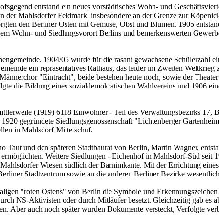
ofsgegend entstand ein neues vorstädtisches Wohn- und Geschäftsviert
ten der Mahlsdorfer Feldmark, insbesondere an der Grenze zur Köpenick
sorgten den Berliner Osten mit Gemüse, Obst und Blumen. 1905 entstan
einem Wohn- und Siedlungsvorort Berlins und bemerkenswerten Gewerbes
hengemeinde. 1904/05 wurde für die rasant gewachsene Schülerzahl ein
emeinde ein repräsentatives Rathaus, das leider im Zweiten Weltkrieg 
 Männerchor "Eintracht", beide bestehen heute noch, sowie der Theater
lgte die Bildung eines sozialdemokratischen Wahlvereins und 1906 eine
ttlerweile (1919) 6118 Einwohner - Teil des Verwaltungsbezirks 17, B
ie 1920 gegründete Siedlungsgenossenschaft "Lichtenberger Gartenheim
len in Mahlsdorf-Mitte schuf.
 Taut und den späteren Stadtbaurat von Berlin, Martin Wagner, entsta
 ermöglichten. Weitere Siedlungen - Eichenhof in Mahlsdorf-Süd seit 
 Mahlsdorfer Wiesen südlich der Barnimkante. Mit der Errichtung ei
erliner Stadtzentrum sowie an die anderen Berliner Bezirke wesentlich
aligen "roten Ostens" von Berlin die Symbole und Erkennungszeichen d
ch NS-Aktivisten oder durch Mitläufer besetzt. Gleichzeitig gab es ab
en. Aber auch noch später wurden Dokumente versteckt, Verfolgte ver