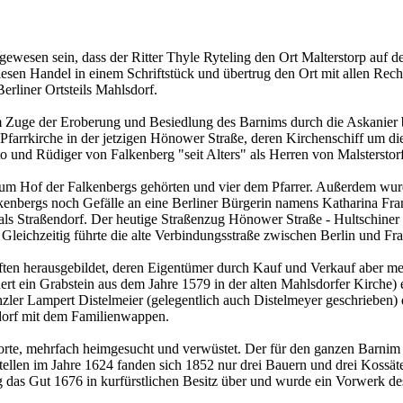
wesen sein, dass der Ritter Thyle Ryteling den Ort Malterstorp auf dem
en Handel in einem Schriftstück und übertrug den Ort mit allen Rechten
erliner Ortsteils Mahlsdorf.
m Zuge der Eroberung und Besiedlung des Barnims durch die Askanier
Pfarrkirche in der jetzigen Hönower Straße, deren Kirchenschiff um die
nd Rüdiger von Falkenberg "seit Alters" als Herren von Malsterstorf,
zum Hof der Falkenbergs gehörten und vier dem Pfarrer. Außerdem wu
kenbergs noch Gefälle an eine Berliner Bürgerin namens Katharina Fran
 als Straßendorf. Der heutige Straßenzug Hönower Straße - Hultschin
 Gleichzeitig führte die alte Verbindungsstraße zwischen Berlin und Fra
aften herausgebildet, deren Eigentümer durch Kauf und Verkauf aber m
nert ein Grabstein aus dem Jahre 1579 in der alten Mahlsdorfer Kirche
nzler Lampert Distelmeier (gelegentlich auch Distelmeyer geschrieben)
sdorf mit dem Familienwappen.
rorte, mehrfach heimgesucht und verwüstet. Der für den ganzen Barni
ellen im Jahre 1624 fanden sich 1852 nur drei Bauern und drei Kossäte
g das Gut 1676 in kurfürstlichen Besitz über und wurde ein Vorwerk d