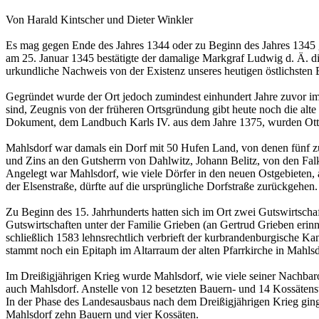
Von Harald Kintscher und Dieter Winkler
Es mag gegen Ende des Jahres 1344 oder zu Beginn des Jahres 1345 ge
am 25. Januar 1345 bestätigte der damalige Markgraf Ludwig d. Ä. dies
urkundliche Nachweis von der Existenz unseres heutigen östlichsten B
Gegründet wurde der Ort jedoch zumindest einhundert Jahre zuvor i
sind, Zeugnis von der früheren Ortsgründung gibt heute noch die alte 
Dokument, dem Landbuch Karls IV. aus dem Jahre 1375, wurden Otto u
Mahlsdorf war damals ein Dorf mit 50 Hufen Land, von denen fünf 
und Zins an den Gutsherrn von Dahlwitz, Johann Belitz, von den Fal
Angelegt war Mahlsdorf, wie viele Dörfer in den neuen Ostgebieten,
der Elsenstraße, dürfte auf die ursprüngliche Dorfstraße zurückgehen.
Zu Beginn des 15. Jahrhunderts hatten sich im Ort zwei Gutswirtsch
Gutswirtschaften unter der Familie Grieben (an Gertrud Grieben erin
schließlich 1583 lehnsrechtlich verbrieft der kurbrandenburgische Ka
stammt noch ein Epitaph im Altarraum der alten Pfarrkirche in Mahl
Im Dreißigjährigen Krieg wurde Mahlsdorf, wie viele seiner Nachba
auch Mahlsdorf. Anstelle von 12 besetzten Bauern- und 14 Kossätenst
In der Phase des Landesausbaus nach dem Dreißigjährigen Krieg gin
Mahlsdorf zehn Bauern und vier Kossäten.