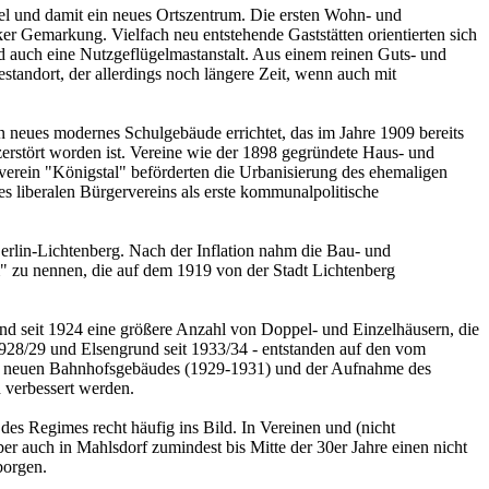
el und damit ein neues Ortszentrum. Die ersten Wohn- und
er Gemarkung. Vielfach neu entstehende Gaststätten orientierten sich
d auch eine Nutzgeflügelmastanstalt. Aus einem reinen Guts- und
tandort, der allerdings noch längere Zeit, wenn auch mit
 neues modernes Schulgebäude errichtet, das im Jahre 1909 bereits
zerstört worden ist. Vereine wie der 1898 gegründete Haus- und
verein "Königstal" beförderten die Urbanisierung des ehemaligen
s liberalen Bürgervereins als erste kommunalpolitische
erlin-Lichtenberg. Nach der Inflation nahm die Bau- und
" zu nennen, die auf dem 1919 von der Stadt Lichtenberg
nd seit 1924 eine größere Anzahl von Doppel- und Einzelhäusern, die
1928/29 und Elsengrund seit 1933/34 - entstanden auf den vom
nes neuen Bahnhofsgebäudes (1929-1931) und der Aufnahme des
 verbessert werden.
es Regimes recht häufig ins Bild. In Vereinen und (nicht
er auch in Mahlsdorf zumindest bis Mitte der 30er Jahre einen nicht
borgen.