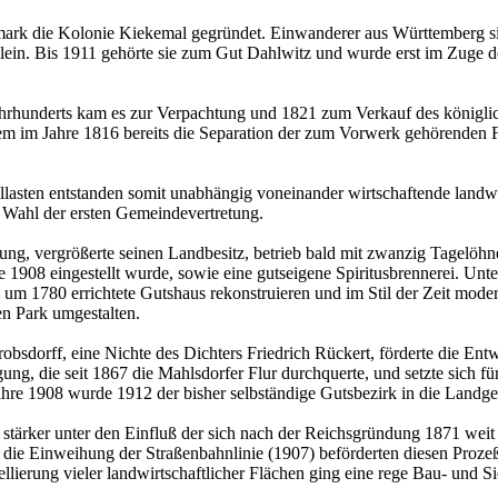
mark die Kolonie Kiekemal gegründet. Einwanderer aus Württemberg sied
klein. Bis 1911 gehörte sie zum Gut Dahlwitz und wurde erst im Zuge d
 Jahrhunderts kam es zur Verpachtung und 1821 zum Verkauf des könig
 im Jahre 1816 bereits die Separation der zum Vorwerk gehörenden Flä
asten entstanden somit unabhängig voneinander wirtschaftende landwirt
e Wahl der ersten Gemeindevertretung.
lung, vergrößerte seinen Landbesitz, betrieb bald mit zwanzig Tagelöhn
 1908 eingestellt wurde, sowie eine gutseigene Spiritusbrennerei. Unter
 1780 errichtete Gutshaus rekonstruieren und im Stil der Zeit moder
en Park umgestalten.
sdorff, eine Nichte des Dichters Friedrich Rückert, förderte die Entwic
ung, die seit 1867 die Mahlsdorfer Flur durchquerte, und setzte sich 
re 1908 wurde 1912 der bisher selbständige Gutsbezirk in die Landge
er stärker unter den Einfluß der sich nach der Reichsgründung 1871 we
e die Einweihung der Straßenbahnlinie (1907) beförderten diesen Pro
lierung vieler landwirtschaftlicher Flächen ging eine rege Bau- und Sie