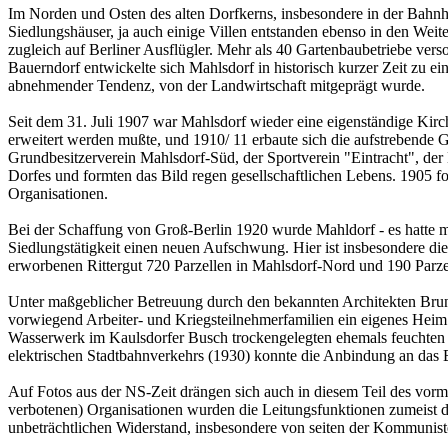
Im Norden und Osten des alten Dorfkerns, insbesondere in der Bahnh
Siedlungshäuser, ja auch einige Villen entstanden ebenso in den Wei
zugleich auf Berliner Ausflügler. Mehr als 40 Gartenbaubetriebe ver
Bauerndorf entwickelte sich Mahlsdorf in historisch kurzer Zeit zu 
abnehmender Tendenz, von der Landwirtschaft mitgeprägt wurde.
Seit dem 31. Juli 1907 war Mahlsdorf wieder eine eigenständige Kirc
erweitert werden mußte, und 1910/ 11 erbaute sich die aufstrebende G
Grundbesitzerverein Mahlsdorf-Süd, der Sportverein "Eintracht", der
Dorfes und formten das Bild regen gesellschaftlichen Lebens. 1905 fo
Organisationen.
Bei der Schaffung von Groß-Berlin 1920 wurde Mahldorf - es hatte mi
Siedlungstätigkeit einen neuen Aufschwung. Hier ist insbesondere d
erworbenen Rittergut 720 Parzellen in Mahlsdorf-Nord und 190 Parzel
Unter maßgeblicher Betreuung durch den bekannten Architekten Bruno
vorwiegend Arbeiter- und Kriegsteilnehmerfamilien ein eigenes Heim
Wasserwerk im Kaulsdorfer Busch trockengelegten ehemals feuchten
elektrischen Stadtbahnverkehrs (1930) konnte die Anbindung an das B
Auf Fotos aus der NS-Zeit drängen sich auch in diesem Teil des vorm
verbotenen) Organisationen wurden die Leitungsfunktionen zumeist dur
unbeträchtlichen Widerstand, insbesondere von seiten der Kommunist