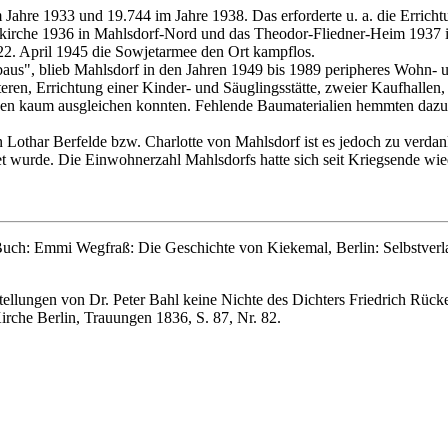
ahre 1933 und 19.744 im Jahre 1938. Das erforderte u. a. die Erricht
zkirche 1936 in Mahlsdorf-Nord und das Theodor-Fliedner-Heim 1937 i
2. April 1945 die Sowjetarmee den Ort kampflos.
aus", blieb Mahlsdorf in den Jahren 1949 bis 1989 peripheres Wohn- un
eren, Errichtung einer Kinder- und Säuglingsstätte, zweier Kaufhallen
ativen kaum ausgleichen konnten. Fehlende Baumaterialien hemmten d
on Lothar Berfelde bzw. Charlotte von Mahlsdorf ist es jedoch zu verd
tet wurde. Die Einwohnerzahl Mahlsdorfs hatte sich seit Kriegsende wie
ch: Emmi Wegfraß: Die Geschichte von Kiekemal, Berlin: Selbstverlag 
lungen von Dr. Peter Bahl keine Nichte des Dichters Friedrich Rückert
rche Berlin, Trauungen 1836, S. 87, Nr. 82.