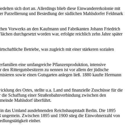
elten sich dort an. Allerdings blieb diese Einwandererkolonie mit
er Parzellierung und Besiedlung der südlichen Mahlsdorfer Feldmark
lichen Vorwerks an den Kaufmann und Fabrikanten Johann Friedrich
chen durchgesetzt worden war, erfolgte reichlich zehn Jahre später
schaftliche Betriebe, was zugleich mit einer stärkeren sozialen
erfamilien eine umfangreiche Pflanzenproduktion, intensive
 den Rittergutsbesitzern zu nennen ist vor allem der jüdische
nisieren sowie einen Gutsgarten anlegen ließ. 1880 kaufte Hermann
klung des Ortes, stellte u.a. Land und finanzielle Zuschüsse für die
für die Schaffung einer Straßenbahnverbindung zwischen den
meinde Mahlsdorf überführt.
it in das Umland ausdehnenden Reichshauptstadt Berlin. Die 1895
zeß ungemein. Zwischen 1895 und 1900 stieg die Einwohnerzahl von
dlungstätigkeit einher.