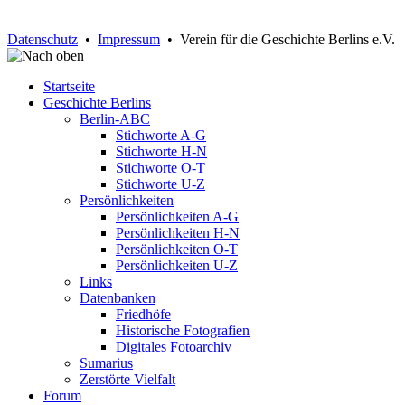
Datenschutz
•
Impressum
• Verein für die Geschichte Berlins e.V.
Startseite
Geschichte Berlins
Berlin-ABC
Stichworte A-G
Stichworte H-N
Stichworte O-T
Stichworte U-Z
Persönlichkeiten
Persönlichkeiten A-G
Persönlichkeiten H-N
Persönlichkeiten O-T
Persönlichkeiten U-Z
Links
Datenbanken
Friedhöfe
Historische Fotografien
Digitales Fotoarchiv
Sumarius
Zerstörte Vielfalt
Forum