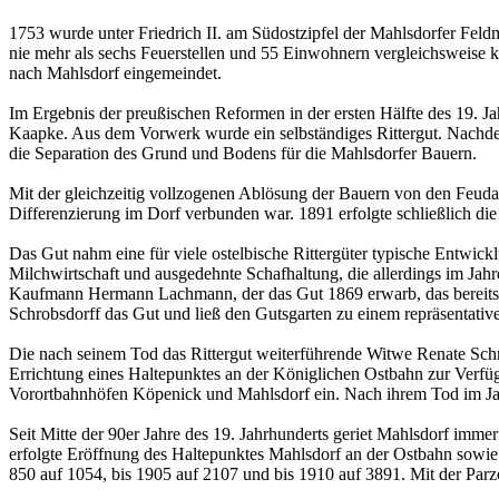
1753 wurde unter Friedrich II. am Südostzipfel der Mahlsdorfer Feld
nie mehr als sechs Feuerstellen und 55 Einwohnern vergleichsweise 
nach Mahlsdorf eingemeindet.
Im Ergebnis der preußischen Reformen in der ersten Hälfte des 19.
Kaapke. Aus dem Vorwerk wurde ein selbständiges Rittergut. Nachdem
die Separation des Grund und Bodens für die Mahlsdorfer Bauern.
Mit der gleichzeitig vollzogenen Ablösung der Bauern von den Feudall
Differenzierung im Dorf verbunden war. 1891 erfolgte schließlich di
Das Gut nahm eine für viele ostelbische Rittergüter typische Entwick
Milchwirtschaft und ausgedehnte Schafhaltung, die allerdings im Jahre
Kaufmann Hermann Lachmann, der das Gut 1869 erwarb, das bereits um
Schrobsdorff das Gut und ließ den Gutsgarten zu einem repräsentativ
Die nach seinem Tod das Rittergut weiterführende Witwe Renate Schrob
Errichtung eines Haltepunktes an der Königlichen Ostbahn zur Verfüg
Vorortbahnhöfen Köpenick und Mahlsdorf ein. Nach ihrem Tod im Jah
Seit Mitte der 90er Jahre des 19. Jahrhunderts geriet Mahlsdorf imm
erfolgte Eröffnung des Haltepunktes Mahlsdorf an der Ostbahn sowi
850 auf 1054, bis 1905 auf 2107 und bis 1910 auf 3891. Mit der Parzel