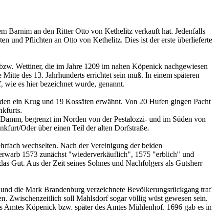
 Barnim an den Ritter Otto von Kethelitz verkauft hat. Jedenfalls
 und Pflichten an Otto von Kethelitz. Dies ist der erste überlieferte
 bzw. Wettiner, die im Jahre 1209 im nahen Köpenick nachgewiesen
 Mitte des 13. Jahrhunderts errichtet sein muß. In einem späteren
 wie es hier bezeichnet wurde, genannt.
rden ein Krug und 19 Kossäten erwähnt. Von 20 Hufen gingen Pacht
kfurts.
er Damm, begrenzt im Norden von der Pestalozzi- und im Süden von
nkfurt/Oder über einen Teil der alten Dorfstraße.
ehrfach wechselten. Nach der Vereinigung der beiden
) erwarb 1573 zunächst "wiederverkäuflich", 1575 "erblich" und
 das Gut. Aus der Zeit seines Sohnes und Nachfolgers als Gutsherr
m und die Mark Brandenburg verzeichnete Bevölkerungsrückgang traf
n. Zwischenzeitlich soll Mahlsdorf sogar völlig wüst gewesen sein.
es Amtes Köpenick bzw. später des Amtes Mühlenhof. 1696 gab es in