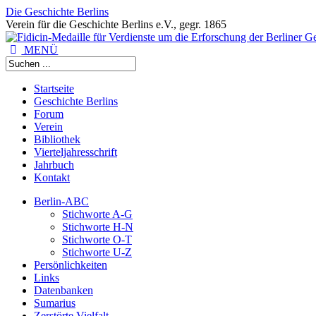
Die Geschichte Berlins
Verein für die Geschichte Berlins e.V., gegr. 1865
MENÜ
Startseite
Geschichte Berlins
Forum
Verein
Bibliothek
Vierteljahresschrift
Jahrbuch
Kontakt
Berlin-ABC
Stichworte A-G
Stichworte H-N
Stichworte O-T
Stichworte U-Z
Persönlichkeiten
Links
Datenbanken
Sumarius
Zerstörte Vielfalt