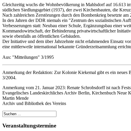
Gleichzeitig wuchs die Wohnbevölkerung in Mahlsdorf auf 16.613 im J
südlichen Siedlungsgebiet (1937), der zwei Kirchenbauten, die Kreu
Nach zahlreichen Zerstörungen durch den Bombenkrieg besetzte am 2
In den Jahren der DDR niemals ein "Zentrum des sozialistischen Aufb
Verbesserungen statt: Neubau einer Schule, Ergänzungsbau einer weit
Kommandowirtschaft, der Behinderung privatwirtschaftlicher Initi
sowie ebenfalls an öffentlichen Gebäuden.
Der Initiative und dem über Jahrzehnte nicht erlahmenden Einsatz v
eine mittlerweile international bekannte Gründerzeitsammlung errich
Aus: "Mitteilungen" 3/1995
Anmerkung der Redaktion: Zur Kolonie Kiekemal gibt es ein neues Bu
3/2004.
Anmerkung vom 21. Januar 2023: Renate Schrobsdorff ist nach Feststel
Evangelisches Landeskirchliches Archiv Berlin, Kirchenbuch Neue Ki
Martin Mende
Archiv und Bibliothek des Vereins
Veranstaltungstermine