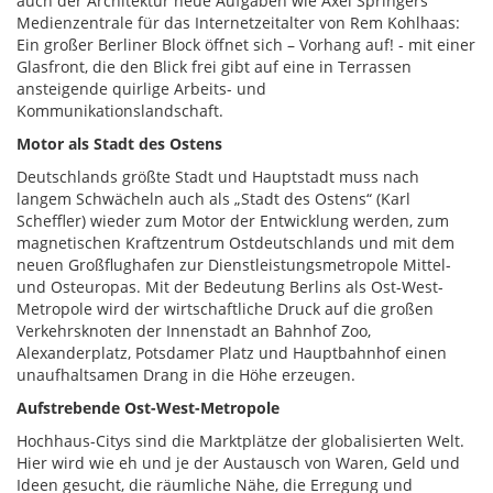
auch der Architektur neue Aufgaben wie Axel Springers
Medienzentrale für das Internetzeitalter von Rem Kohlhaas:
Ein großer Berliner Block öffnet sich – Vorhang auf! - mit einer
Glasfront, die den Blick frei gibt auf eine in Terrassen
ansteigende quirlige Arbeits- und
Kommunikationslandschaft.
Motor als Stadt des Ostens
Deutschlands größte Stadt und Hauptstadt muss nach
langem Schwächeln auch als „Stadt des Ostens“ (Karl
Scheffler) wieder zum Motor der Entwicklung werden, zum
magnetischen Kraftzentrum Ostdeutschlands und mit dem
neuen Großflughafen zur Dienstleistungsmetropole Mittel-
und Osteuropas. Mit der Bedeutung Berlins als Ost-West-
Metropole wird der wirtschaftliche Druck auf die großen
Verkehrsknoten der Innenstadt an Bahnhof Zoo,
Alexanderplatz, Potsdamer Platz und Hauptbahnhof einen
unaufhaltsamen Drang in die Höhe erzeugen.
Aufstrebende Ost-West-Metropole
Hochhaus-Citys sind die Marktplätze der globalisierten Welt.
Hier wird wie eh und je der Austausch von Waren, Geld und
Ideen gesucht, die räumliche Nähe, die Erregung und