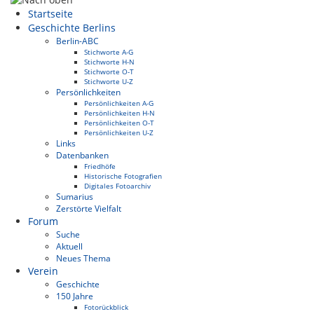
Startseite
Geschichte Berlins
Berlin-ABC
Stichworte A-G
Stichworte H-N
Stichworte O-T
Stichworte U-Z
Persönlichkeiten
Persönlichkeiten A-G
Persönlichkeiten H-N
Persönlichkeiten O-T
Persönlichkeiten U-Z
Links
Datenbanken
Friedhöfe
Historische Fotografien
Digitales Fotoarchiv
Sumarius
Zerstörte Vielfalt
Forum
Suche
Aktuell
Neues Thema
Verein
Geschichte
150 Jahre
Fotorückblick