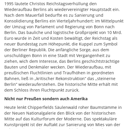
1995 läutete Christos Reichstagsverhüllung den
Wiederaufbau Berlins als wiedervereinigter Hauptstadt ein.
Nach dem Mauerfall bedurfte es zu Sanierung und
Konsolidierung Berlins ein Vierteljahrhundert: im Mittelpunkt
der Umzug von Parlament und Regierung von Bonn nach
Berlin. Das bauliche und logistische Großprojekt von 10 Mrd.
Euro wurde in Zeit und Kosten bewältigt, der Reichstag als
neuer Bundestag zum Höhepunkt, die Kuppel zum Symbol
der Berliner Republik. Die anfängliche Sorge, aus dem
unschuldigen Bonn in eine Stadt mit Vergangenheit zu
ziehen, wich dem Interesse, das Berlins geschichtsträchtige
Bauten und Denkmäler wecken. Der Wiederaufbau, mit
preußischen Fluchtlinien und Traufhöhen in geordneten
Bahnen, ließ in „kritischer Rekonstruktion“ das „steinerne
Berlin“ wiederauferstehen. Die historische Mitte erhält mit
dem Schloss ihren Fluchtpunkt zurück.
Nicht nur Preußen sondern auch Amerika
Heute lenkt Chipperfields Säulenwald roher Baumstämme in
der Neuen Nationalgalerie den Blick von der historischen
Mitte auf das Kulturforum der Moderne. Das spektakuläre
Kunstprojekt ist der Auftakt zur Sanierung von Mies van der