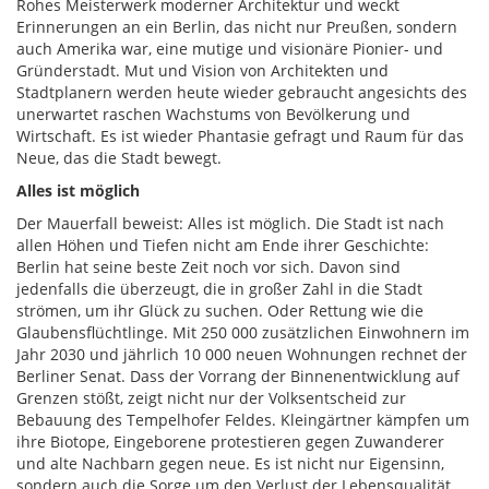
Rohes Meisterwerk moderner Architektur und weckt
Erinnerungen an ein Berlin, das nicht nur Preußen, sondern
auch Amerika war, eine mutige und visionäre Pionier- und
Gründerstadt. Mut und Vision von Architekten und
Stadtplanern werden heute wieder gebraucht angesichts des
unerwartet raschen Wachstums von Bevölkerung und
Wirtschaft. Es ist wieder Phantasie gefragt und Raum für das
Neue, das die Stadt bewegt.
Alles ist möglich
Der Mauerfall beweist: Alles ist möglich. Die Stadt ist nach
allen Höhen und Tiefen nicht am Ende ihrer Geschichte:
Berlin hat seine beste Zeit noch vor sich. Davon sind
jedenfalls die überzeugt, die in großer Zahl in die Stadt
strömen, um ihr Glück zu suchen. Oder Rettung wie die
Glaubensflüchtlinge. Mit 250 000 zusätzlichen Einwohnern im
Jahr 2030 und jährlich 10 000 neuen Wohnungen rechnet der
Berliner Senat. Dass der Vorrang der Binnenentwicklung auf
Grenzen stößt, zeigt nicht nur der Volksentscheid zur
Bebauung des Tempelhofer Feldes. Kleingärtner kämpfen um
ihre Biotope, Eingeborene protestieren gegen Zuwanderer
und alte Nachbarn gegen neue. Es ist nicht nur Eigensinn,
sondern auch die Sorge um den Verlust der Lebensqualität