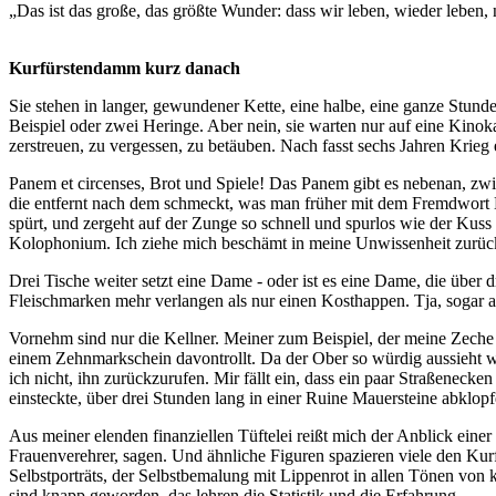
„Das ist das große, das größte Wunder: dass wir leben, wieder leb
Kurfürstendamm kurz danach
Sie stehen in langer, gewundener Kette, eine halbe, eine ganze Stund
Beispiel oder zwei Heringe. Aber nein, sie warten nur auf eine Kinok
zerstreuen, zu vergessen, zu betäuben. Nach fasst sechs Jahren Krieg e
Panem et circenses, Brot und Spiele! Das Panem gibt es nebenan, zwi
die entfernt nach dem schmeckt, was man früher mit dem Fremdwort M
spürt, und zergeht auf der Zunge so schnell und spurlos wie der Kuss
Kolophonium. Ich ziehe mich beschämt in meine Unwissenheit zurück
Drei Tische weiter setzt eine Dame - oder ist es eine Dame, die übe
Fleischmarken mehr verlangen als nur einen Kosthappen. Tja, sogar
Vornehm sind nur die Kellner. Meiner zum Beispiel, der meine Zech
einem Zehnmarkschein davontrollt. Da der Ober so würdig aussieht wi
ich nicht, ihn zurückzurufen. Mir fällt ein, dass ein paar Straßeneck
einsteckte, über drei Stunden lang in einer Ruine Mauersteine abklop
Aus meiner elenden finanziellen Tüftelei reißt mich der Anblick eine
Frauenverehrer, sagen. Und ähnliche Figuren spazieren viele den Kur
Selbstporträts, der Selbstbemalung mit Lippenrot in allen Tönen von 
sind knapp geworden, das lehren die Statistik und die Erfahrung.