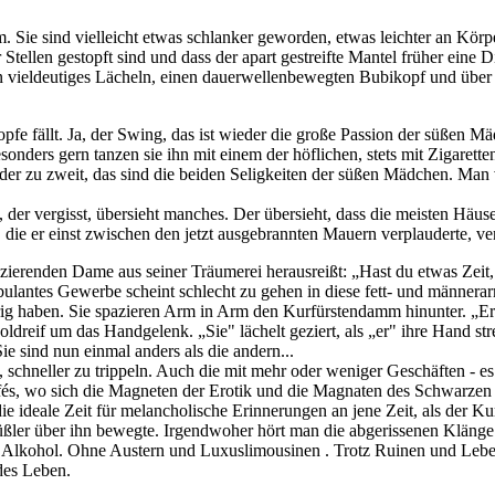
 Sie sind vielleicht etwas schlanker geworden, etwas leichter an Kör
r Stellen gestopft sind und dass der apart gestreifte Mantel früher ein
n vieldeutiges Lächeln, einen dauerwellenbewegten Bubikopf und über 
pfe fällt. Ja, der Swing, das ist wieder die große Passion der süßen 
esonders gern tanzen sie ihn mit einem der höflichen, stets mit Zigar
der zu zweit, das sind die beiden Seligkeiten der süßen Mädchen. Man 
 vergisst, übersieht manches. Der übersieht, dass die meisten Häuser 
die er einst zwischen den jetzt ausgebrannten Mauern verplauderte, v
stolzierenden Dame aus seiner Träumerei herausreißt: „Hast du etwas 
antes Gewerbe scheint schlecht zu gehen in diese fett- und männerarm
g haben. Sie spazieren Arm in Arm den Kurfürstendamm hinunter. „Er" 
dreif um das Handgelenk. „Sie" lächelt geziert, als „er" ihre Hand stre
ie sind nun einmal anders als die andern...
, schneller zu trippeln. Auch die mit mehr oder weniger Geschäften - es
afés, wo sich die Magneten der Erotik und die Magnaten des Schwarzen
ie ideale Zeit für melancholische Erinnerungen an jene Zeit, als der 
ßler über ihn bewegte. Irgendwoher hört man die abgerissenen Klänge 
d Alkohol. Ohne Austern und Luxuslimousinen . Trotz Ruinen und Lebens
des Leben.