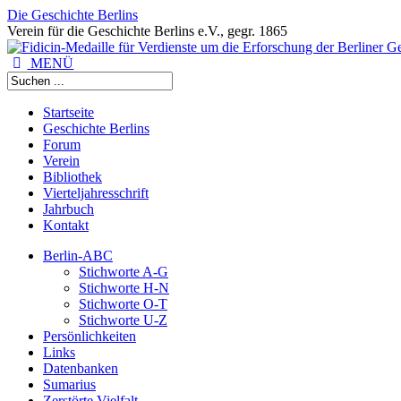
Die Geschichte Berlins
Verein für die Geschichte Berlins e.V., gegr. 1865
MENÜ
Startseite
Geschichte Berlins
Forum
Verein
Bibliothek
Vierteljahresschrift
Jahrbuch
Kontakt
Berlin-ABC
Stichworte A-G
Stichworte H-N
Stichworte O-T
Stichworte U-Z
Persönlichkeiten
Links
Datenbanken
Sumarius
Zerstörte Vielfalt