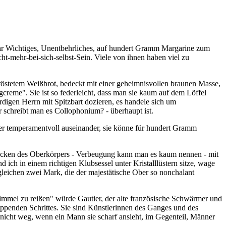
s sehr Wichtiges, Unentbehrliches, auf hundert Gramm Margarine zum
ht-mehr-bei-sich-selbst-Sein. Viele von ihnen haben viel zu
röstetem Weißbrot, bedeckt mit einer geheimnisvollen braunen Masse,
eme". Sie ist so federleicht, dass man sie kaum auf dem Löffel
rdigen Herrn mit Spitzbart dozieren, es handele sich um
schreibt man es Collophonium? - überhaupt ist.
ner temperamentvoll auseinander, sie könne für hundert Gramm
Zucken des Oberkörpers - Verbeugung kann man es kaum nennen - mit
ch in einem richtigen Klubsessel unter Kristalllüstern sitze, wage
 gleichen zwei Mark, die der majestätische Ober so nonchalant
 Himmel zu reißen" würde Gautier, der alte französische Schwärmer und
ippenden Schrittes. Sie sind Künstlerinnen des Ganges und des
n nicht weg, wenn ein Mann sie scharf ansieht, im Gegenteil, Männer