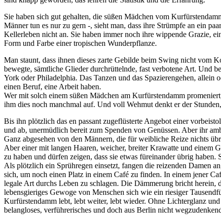
Sie haben sich gut gehalten, die süßen Mädchen vom Kurfürstendamm.
Männer tun es nur zu gern -, sieht man, dass ihre Strümpfe an ein paa
Kellerleben nicht an. Sie haben immer noch ihre wippende Grazie, ei
Form und Farbe einer tropischen Wunderpflanze.
Man staunt, dass ihnen dieses zarte Gebilde beim Swing nicht vom Ko
bewegte, sämtliche Glieder durchrüttelnde, fast verbotene Art. Und b
York oder Philadelphia. Das Tanzen und das Spazierengehen, allein o
einen Beruf, eine Arbeit haben.
Wer mit solch einem süßen Mädchen am Kurfürstendamm promeniert, der
ihm dies noch manchmal auf. Und voll Wehmut denkt er der Stunden, 
Bis ihn plötzlich das en passant zugeflüsterte Angebot einer vorbei
und ab, unermüdlich bereit zum Spenden von Genüssen. Aber ihr ambul
Ganz abgesehen von den Männern, die für weibliche Reize nichts übri
Aber einer mit langen Haaren, weicher, breiter Krawatte und einem Gol
zu haben und dürfen zeigen, dass sie etwas füreinander übrig haben. S
Als plötzlich ein Sprühregen einsetzt, fangen die reizenden Damen an
sich, um noch einen Platz in einem Café zu finden. In einem jener C
legale Art durchs Leben zu schlagen. Die Dämmerung bricht herein, d
lebensgieriges Gewoge von Menschen sich wie ein riesiger Tausendfü
Kurfürstendamm lebt, lebt weiter, lebt wieder. Ohne Lichterglanz un
belangloses, verführerisches und doch aus Berlin nicht wegzudenken