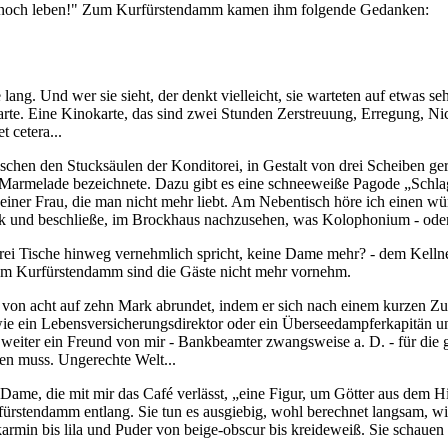
en, noch leben!" Zum Kurfürstendamm kamen ihm folgende Gedanken:
e lang. Und wer sie sieht, der denkt vielleicht, sie warteten auf etwa
arte. Eine Kinokarte, das sind zwei Stunden Zerstreuung, Erregung, Nic
t cetera...
schen den Stucksäulen der Konditorei, in Gestalt von drei Scheiben ge
armelade bezeichnete. Dazu gibt es eine schneeweiße Pagode „Schlagcr
 einer Frau, die man nicht mehr liebt. Am Nebentisch höre ich einen wü
 und beschließe, im Brockhaus nachzusehen, was Kolophonium - oder 
r drei Tische hinweg vernehmlich spricht, keine Dame mehr? - dem Kell
 am Kurfürstendamm sind die Gäste nicht mehr vornehm.
e von acht auf zehn Mark abrundet, indem er sich nach einem kurzen 
e ein Lebensversicherungsdirektor oder ein Überseedampferkapitän und i
en weiter ein Freund von mir - Bankbeamter zwangsweise a. D. - für die
fen muss. Ungerechte Welt...
r Dame, die mit mir das Café verlässt, „eine Figur, um Götter aus dem
fürstendamm entlang. Sie tun es ausgiebig, wohl berechnet langsam, w
karmin bis lila und Puder von beige-obscur bis kreideweiß. Sie schaue