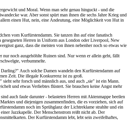
pergewicht und Moral. Wenn man sehr genau hinguckt - und die
e Diwandecke war. Aber sonst spürt man ihnen die sechs Jahre Krieg und
allem einen Hut, nein, eine Andeutung, eine Möglichkeit von Hut in
Mädchen vom Kurfürstendamm. Sie tanzen ihn auf eine fanatisch
etten gesegneten Herren in Uniform aus London oder Liverpool, New
vergisst ganz, dass die meisten von ihnen nebenher noch so etwas wie
nur noch ausgehöhlte Ruinen sind. Nur wenn er allein geht, fällt
erschwelgte, verbummelte.
Zeit, Darling?" Auch solche Damen wandeln den Kurfürstendamm auf
en Zeit. Die illegale Konkurrenz ist zu groß.
sieht sehr forsch und männlich aus, und auch „sie" ist ein Mann.
ichelt und etwas Verliebtes flüstert. Sie brauchen keine Angst mehr
 sind auch faule darunter - belasteten Herren mit Aktenmappe beeilen
 Marktes und diejenigen zusammenfinden, die es vorziehen, sich auf
Kurfürstendamm noch im Sprühglanz der Lichtreklame strahlte und ein
einer Jazzkapelle. Der Menschenstrom reißt nicht ab. Der
mittelkarten. Der Kurfürstendamm lebt, lebt sein zweifelhaftes,