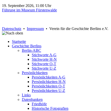
19. September 2026, 11:00 Uhr
Führung im Museum Fürstenwalde
Datenschutz
•
Impressum
• Verein für die Geschichte Berlins e.V.
Startseite
Geschichte Berlins
Berlin-ABC
Stichworte A-G
Stichworte H-N
Stichworte O-T
Stichworte U-Z
Persönlichkeiten
Persönlichkeiten A-G
Persönlichkeiten H-N
Persönlichkeiten O-T
Persönlichkeiten U-Z
Links
Datenbanken
Friedhöfe
Historische Fotografien