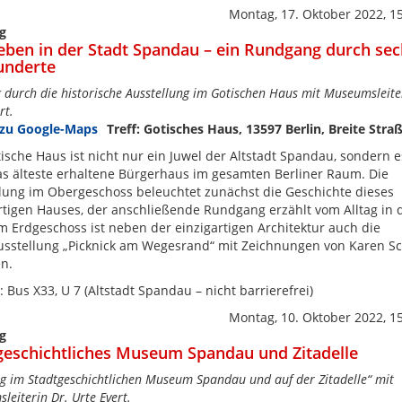
Montag, 17. Oktober 2022, 1
g
eben in der Stadt Spandau – ein Rundgang durch sec
underte
 durch die historische Ausstellung im Gotischen Haus mit Museumsleite
rt.
Treff: Gotisches Haus, 13597 Berlin, Breite Stra
ische Haus ist nicht nur ein Juwel der Altstadt Spandau, sondern es
s älteste erhaltene Bürgerhaus im gesamten Berliner Raum. Die
lung im Obergeschoss beleuchtet zunächst die Geschichte dieses
rtigen Hauses, der anschließende Rundgang erzählt vom Alltag in 
Im Erdgeschoss ist neben der einzigartigen Architektur auch die
sstellung „Picknick am Wegesrand“ mit Zeichnungen von Karen S
n.
: Bus X33, U 7 (Altstadt Spandau – nicht barrierefrei)
Montag, 10. Oktober 2022, 1
g
geschichtliches Museum Spandau und Zitadelle
g im Stadtgeschichtlichen Museum Spandau und auf der Zitadelle“ mit
eiterin Dr. Urte Evert.