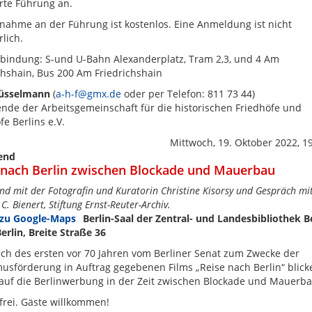
rte Führung an.
lnahme an der Führung ist kostenlos. Eine Anmeldung ist nicht
rlich.
bindung: S-und U-Bahn Alexanderplatz, Tram 2,3, und 4 Am
chshain, Bus 200 Am Friedrichshain
Tüsselmann
(
a-h-f@gmx.de
oder per Telefon: 811 73 44)
ende der Arbeitsgemeinschaft für die historischen Friedhöfe und
fe Berlins e.V.
Mittwoch, 19. Oktober 2022, 1
end
 nach Berlin zwischen Blockade und Mauerbau
nd mit der Fotografin und Kuratorin Christine Kisorsy und Gespräch mit
C. Bienert, Stiftung Ernst-Reuter-Archiv.
Berlin-Saal der Zentral- und Landesbibliothek Be
erlin, Breite Straße 36
ich des ersten vor 70 Jahren vom Berliner Senat zum Zwecke der
usförderung in Auftrag gegebenen Films „Reise nach Berlin“ blick
auf die Berlinwerbung in der Zeit zwischen Blockade und Mauerba
t frei. Gäste willkommen!