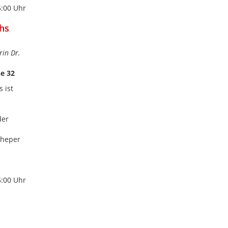
5:00 Uhr
hs
rin Dr.
ße 32
 ist
der
cheper
5:00 Uhr