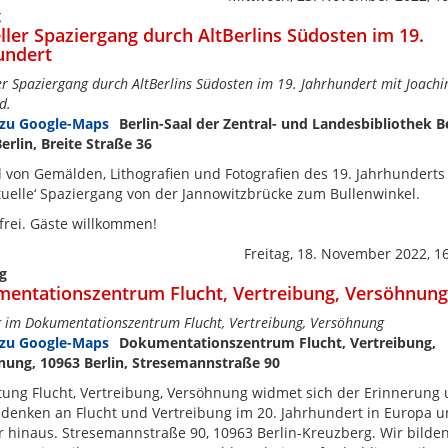
g
eller Spaziergang durch AltBerlins Südosten im 19.
undert
ler Spaziergang durch AltBerlins Südosten im 19. Jahrhundert mit Joach
d.
Berlin-Saal der Zentral- und Landesbibliothek Be
erlin, Breite Straße 36
von Gemälden, Lithografien und Fotografien des 19. Jahrhunderts 
rtuelle‘ Spaziergang von der Jannowitzbrücke zum Bullenwinkel.
t frei. Gäste willkommen!
Freitag, 18. November 2022, 1
g
entationszentrum Flucht, Vertreibung, Versöhnung
 im Dokumentationszentrum Flucht, Vertreibung, Versöhnung
Dokumentationszentrum Flucht, Vertreibung,
nung, 10963 Berlin, Stresemannstraße 90
ftung Flucht, Vertreibung, Versöhnung widmet sich der Erinnerung
enken an Flucht und Vertreibung im 20. Jahrhundert in Europa 
 hinaus. Stresemannstraße 90, 10963 Berlin-Kreuzberg. Wir bilde