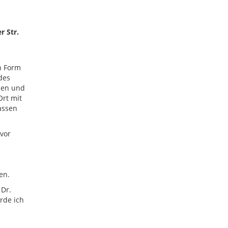
r Str.
n Form
des
zen und
Ort mit
assen
vor
en.
 Dr.
rde ich