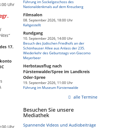
Führung im Sockelgeschoss des
8:00 Uhr
Nationaldenkmals auf dem Kreuzberg
Filmsalon
egr.
08. September 2026, 18:00 Uhr
Kaltgestellt
l
Rundgang
rktes“
10. September 2026, 14:00 Uhr
Besuch des Jüdischen Friedhofs an der
des 17.
Schönhauser Allee aus Anlass der 235.
Wiederkehr des Geburtstags von Giacomo
Meyerbeer
skonto
Herbstausflug nach
IC
Fürstenwalde/Spree im Landkreis
Oder-Spree
es
19. September 2026, 11:00 Uhr
,
Führung im Museum Fürstenwalde
alle Termine
Besuchen Sie unsere
Mediathek
Spannende Videos und Audiobeiträge
9:00 Uhr