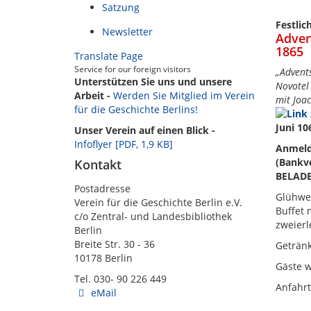
Satzung
Festlic
Newsletter
Advent
1865
Translate Page
Service for our foreign visitors
„Advents
Unterstützen Sie uns und unsere
Novotel
Arbeit -
Werden Sie Mitglied im Verein
mit Joa
für die Geschichte Berlins!
Juni 10
Unser Verein auf einen Blick -
Infoflyer [PDF, 1,9 KB]
Anmeld
(Bankve
Kontakt
BELADE
Postadresse
Glühwei
Verein für die Geschichte Berlin e.V.
Buffet 
c/o Zentral- und Landesbibliothek
zweierl
Berlin
Breite Str. 30 - 36
Getränk
10178 Berlin
Gäste 
Tel. 030- 90 226 449
Anfahrt
eMail