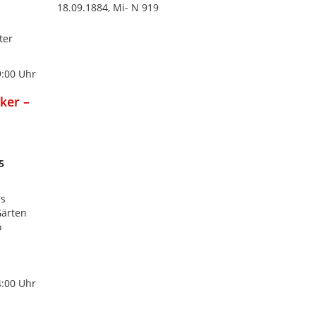
18.09.1884, Mi- N 919
ter
9:00 Uhr
ker –
5
es
Gärten
o
4:00 Uhr