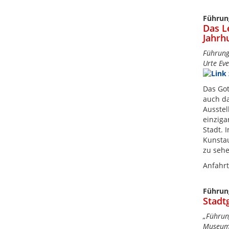
Führun
Das L
Jahrh
Führung
Urte Eve
Das Got
auch da
Ausstel
einziga
Stadt. 
Kunstau
zu sehe
Anfahrt
Führun
Stadt
„Führun
Museumsl