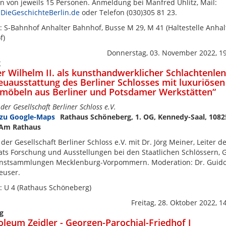
 von jeweils 15 Personen. Anmeldung bei Manfred Uhlitz, Mail:
DieGeschichteBerlin.de
oder Telefon (030)305 81 23.
: S-Bahnhof Anhalter Bahnhof, Busse M 29, M 41 (Haltestelle Anhal
f)
Donnerstag, 03. November 2022, 1
g
er Wilhelm II. als kunsthandwerklicher Schlachtenlen
euausstattung des Berliner Schlosses mit luxuriösen
möbeln aus Berliner und Potsdamer Werkstätten“
der Gesellschaft Berliner Schloss e.V.
Rathaus Schöneberg, 1. OG, Kennedy-Saal, 1082
, Am Rathaus
 der Gesellschaft Berliner Schloss e.V. mit Dr. Jörg Meiner, Leiter d
ts Forschung und Ausstellungen bei den Staatlichen Schlössern, 
nstsammlungen Mecklenburg-Vorpommern. Moderation: Dr. Guid
euser.
: U 4 (Rathaus Schöneberg)
Freitag, 28. Oktober 2022, 1
g
leum Zeidler - Georgen-Parochial-Friedhof I