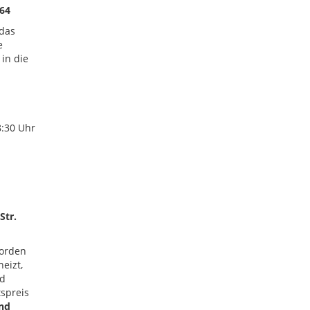
 64
 das
e
 in die
8:30 Uhr
Str.
worden
eizt,
nd
tspreis
und