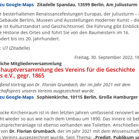
Zitadelle Spandau, 13599 Berlin, Am Juliusturm
r besterhaltenen Renaissancefestungen Europas, der Juliusturm –
 Gebäude Berlins, Museen und Ausstellungen moderner Kunst – di
le ist Kulturstandort und Geschichtsinsel. Die Führung gibt Einblick
 Historie des Ortes und führt Sie von den Baumeistern im 16.
dert bis ins 20. Jahrhundert.
: U7 (Zitadelle)
Freitag, 30. September 2022, 1
liche Mitgliederversammlung
shauptversammlung des Vereins für die Geschichte
s e.V., gegr. 1865
eßend Vortrag von Dr. Florian Grumbach, der im Jahr 2021 mit dem
chaftspreis unseres Vereins ausgezeichnet wurde.
Sophienkirche, 10115 Berlin, Große Hamburger 
ocke Kirchenraum ist in den letzten Jahren umfassend renoviert 
ht wieder so aus wie nach dem Umbau um 1890. Das Innere ist beh
utsprecheranlage ist ebenso vorhanden wie Toiletten. Anschließe
g von
Dr. Florian Grumbach
, der im Jahr 2021 mit dem Wissenschaf
s Vereins ausgezeichnet wurde. Sein Thema:
„Predigt, Publikum 