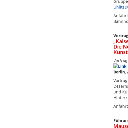
Gruppen
Uhlitz@
Anfahrt
Bahnho
Vortra
„Kais
Die N
Kunst
Vortrag 
Berlin
Vortrag
Dezerna
und Ku
Hinterk
Anfahrt
Führun
Mauso