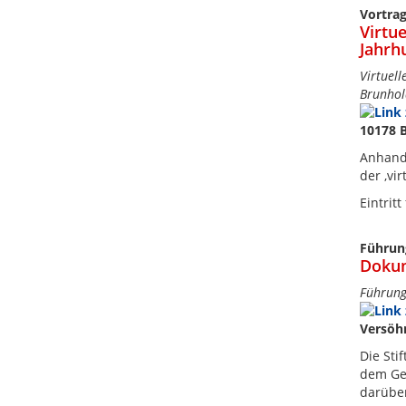
Vortra
Virtu
Jahrh
Virtuel
Brunhol
10178 B
Anhand 
der ‚vi
Eintrit
Führun
Dokum
Führung
Versöh
Die Sti
dem Ged
darüber