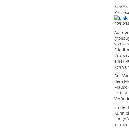
Eine Ver
Kirchhöf
229-23
Auf dem
großzü
von sch
Friedho
Gräberg
einer 
kann un
Der Vor
dem Mau
Mausole
Errich
Veränd
Zu der 
Kuhn ei
einige
kennen