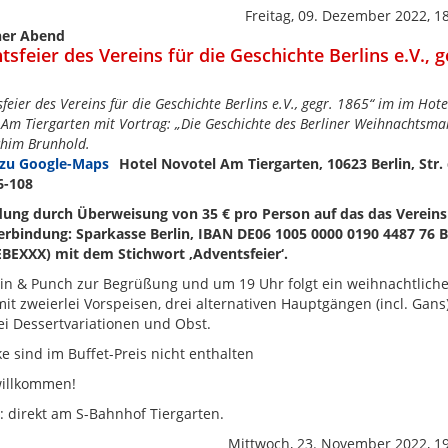
Freitag, 09. Dezember 2022, 1
her Abend
sfeier des Vereins für die Geschichte Berlins e.V., g
feier des Vereins für die Geschichte Berlins e.V., gegr. 1865“ im im Hote
 Am Tiergarten mit Vortrag: „Die Geschichte des Berliner Weihnachtsma
chim Brunhold.
Hotel Novotel Am Tiergarten, 10623 Berlin, Str. 
6-108
ung durch Überweisung von 35 € pro Person auf das das Verein
rbindung: Sparkasse Berlin, IBAN DE06 1005 0000 0190 4487 76 B
BEXXX) mit dem Stichwort ‚Adventsfeier‘.
n & Punch zur Begrüßung und um 19 Uhr folgt ein weihnachtlich
mit zweierlei Vorspeisen, drei alternativen Hauptgängen (incl. Gans)
ei Dessertvariationen und Obst.
e sind im Buffet-Preis nicht enthalten
willkommen!
: direkt am S-Bahnhof Tiergarten.
Mittwoch, 23. November 2022, 1