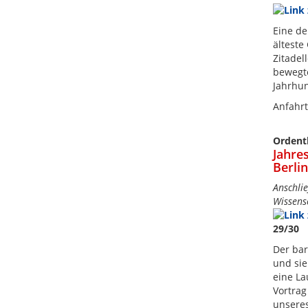
Eine de
älteste
Zitadel
bewegte
Jahrhun
Anfahrt
Ordent
Jahre
Berlin
Anschli
Wissens
29/30
Der bar
und sie
eine La
Vortra
unsere