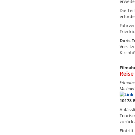
erweite
Die Tei
erforde
Fahrver
Friedri
Doris 
Vorsitz
Kirchhö
Filmab
Reise
Filmabe
Michael 
10178 B
Anlässl
Tourism
zurück 
Eintrit