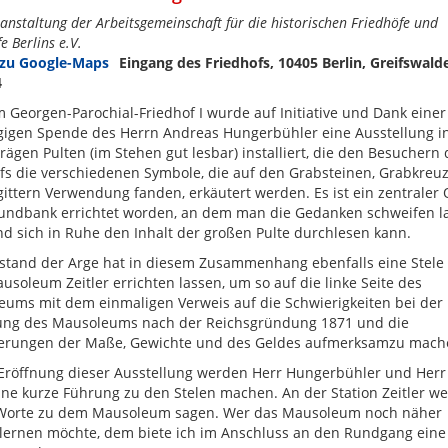
anstaltung der Arbeitsgemeinschaft für die historischen Friedhöfe und
e Berlins e.V.
Eingang des Friedhofs, 10405 Berlin, Greifswalde
4
 Georgen-Parochial-Friedhof I wurde auf Initiative und Dank einer
gigen Spende des Herrn Andreas Hungerbühler eine Ausstellung i
rägen Pulten (im Stehen gut lesbar) installiert, die den Besuchern 
fs die verschiedenen Symbole, die auf den Grabsteinen, Grabkreu
ittern Verwendung fanden, erkäutert werden. Es ist ein zentraler 
Rundbank errichtet worden, an dem man die Gedanken schweifen l
d sich in Ruhe den Inhalt der großen Pulte durchlesen kann.
stand der Arge hat in diesem Zusammenhang ebenfalls eine Stele 
soleum Zeitler errichten lassen, um so auf die linke Seite des
ums mit dem einmaligen Verweis auf die Schwierigkeiten bei der
tung des Mausoleums nach der Reichsgründung 1871 und die
erungen der Maße, Gewichte und des Geldes aufmerksamzu mach
Eröffnung dieser Ausstellung werden Herr Hungerbühler und Herr
ne kurze Führung zu den Stelen machen. An der Station Zeitler we
 Worte zu dem Mausoleum sagen. Wer das Mausoleum noch näher
lernen möchte, dem biete ich im Anschluss an den Rundgang eine