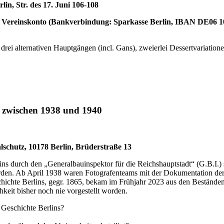
in, Str. des 17. Juni 106-108
as Vereinskonto (Bankverbindung: Sparkasse Berlin, IBAN DE
rei alternativen Hauptgängen (incl. Gans), zweierlei Dessertvariation
ls zwischen 1938 und 1940
lschutz, 10178 Berlin, Brüderstraße 13
durch den „Generalbauinspektor für die Reichshauptstadt“ (G.B.I.) so
n. Ab April 1938 waren Fotografenteams mit der Dokumentation der Si
chichte Berlins, gegr. 1865, bekam im Frühjahr 2023 aus den Bestände
keit bisher noch nie vorgestellt worden.
 Geschichte Berlins?