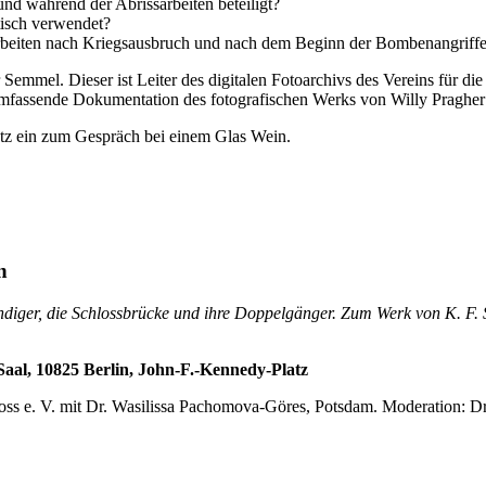
d während der Abrissarbeiten beteiligt?
isch verwendet?
arbeiten nach Kriegsausbruch und nach dem Beginn der Bombenangriffe
emmel. Dieser ist Leiter des digitalen Fotoarchivs des Vereins für di
umfassende Dokumentation des fotografischen Werks von Willy Pragher 
utz ein zum Gespräch bei einem Glas Wein.
n
ndiger, die Schlossbrücke und ihre Doppelgänger. Zum Werk von K. F. S
aal, 10825 Berlin, John-F.-Kennedy-Platz
hloss e. V. mit Dr. Wasilissa Pachomova-Göres, Potsdam. Moderation: D