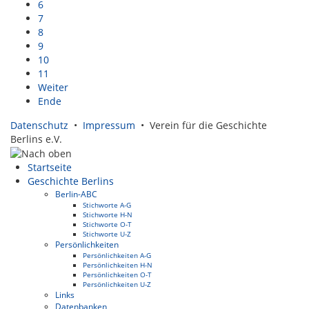
6
7
8
9
10
11
Weiter
Ende
Datenschutz
•
Impressum
• Verein für die Geschichte
Berlins e.V.
Startseite
Geschichte Berlins
Berlin-ABC
Stichworte A-G
Stichworte H-N
Stichworte O-T
Stichworte U-Z
Persönlichkeiten
Persönlichkeiten A-G
Persönlichkeiten H-N
Persönlichkeiten O-T
Persönlichkeiten U-Z
Links
Datenbanken