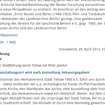
e kritische Standortbestimmung der Reuter-Forschung vorzunehm
e neue Perspektiven zu erörtern. Im Anschluss an den Vortrag wir
tation „Ernst Reuter und Berlin (1948-1953), Film- und Tondoku
 Beständen des Landesarchivs Berlin" gezeigt. Eine gemeinsame
altung des Vereins für die Geschichte Berlins e.V., gegr. 1865, der 
euter-Archiv und des Landesarchivs Berlin.
willkommen!
PDF - 1 MB]
Sonnabend, 28. April 2012, 1
ührung
w
e Stadtführung durch Teltow mit Peter Jaeckel.
ranstaltungsort wird nach Anmeldung bekanntgegeben!
sitzende des Heimatvereins Stadt Teltow 1990 e.V. führt uns durch
t - dabei entdecken wir u.a. archäologische Funde im Pfarrhauskelle
ierte Kirche, den Marktplatz, das Archiv, eine Ausstellung über his
chnik, das Heimatmuseum sowie ein Hinterhof- Atelier. Auf dem 
tigen Altstadt finden sich die Ursprünge der Stadt Teltow, die im J
s Stadtrecht erhielt. Die Altstadt ist durch eine kleinteilig gewach