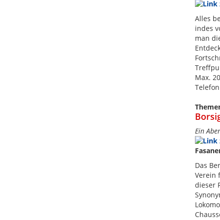
Alles b
indes v
man die
Entdeck
Fortsch
Treffpu
Max. 20
Telefon
Theme
Borsig
Ein Abe
Fasanen
Das Ber
Verein 
dieser 
Synonym
Lokomot
Chausse