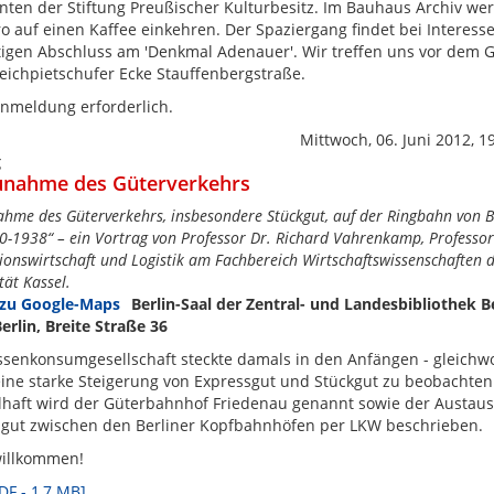
nten der Stiftung Preußischer Kulturbesitz. Im Bauhaus Archiv we
ro auf einen Kaffee einkehren. Der Spaziergang findet bei Interess
igen Abschluss am 'Denkmal Adenauer'. Wir treffen uns vor dem 
eichpietschufer Ecke Stauffenbergstraße.
nmeldung erforderlich.
Mittwoch, 06. Juni 2012, 1
g
unahme des Güterverkehrs
ahme des Güterverkehrs, insbesondere Stückgut, auf der Ringbahn von B
0-1938“ – ein Vortrag von Professor Dr. Richard Vahrenkamp, Professor
ionswirtschaft und Logistik am Fachbereich Wirtschaftswissenschaften 
tät Kassel.
Berlin-Saal der Zentral- und Landesbibliothek Be
erlin, Breite Straße 36
senkonsumgesellschaft steckte damals in den Anfängen - gleichw
ine starke Steigerung von Expressgut und Stückgut zu beobachten
lhaft wird der Güterbahnhof Friedenau genannt sowie der Austau
sgut zwischen den Berliner Kopfbahnhöfen per LKW beschrieben.
willkommen!
PDF - 1,7 MB]