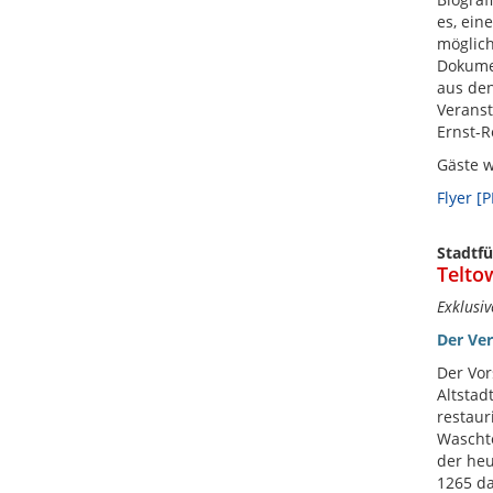
es, ein
möglich
Dokumen
aus den
Veranst
Ernst-R
Gäste 
Flyer [
Stadtf
Telto
Exklusiv
Der Ve
Der Vor
Altstad
restaur
Waschte
der heu
1265 da