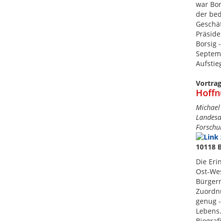
war Bor
der bed
Geschäf
Präside
Borsig 
Septem
Aufstie
Vortra
Hoffn
Michael 
Landesar
Forschu
10118 B
Die Eri
Ost-Wes
Bürgerm
Zuordnu
genug -
Lebens.
Biograf