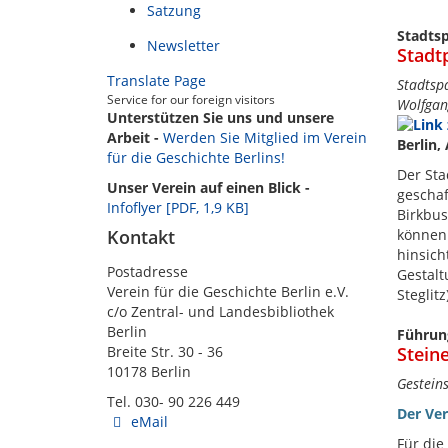
Satzung
Stadts
Newsletter
Stadtp
Translate Page
Stadtsp
Service for our foreign visitors
Wolfgan
Unterstützen Sie uns und unsere
Arbeit -
Werden Sie Mitglied im Verein
Berlin,
für die Geschichte Berlins!
Der Sta
Unser Verein auf einen Blick -
geschaf
Infoflyer [PDF, 1,9 KB]
Birkbus
Kontakt
können
hinsich
Postadresse
Gestalt
Verein für die Geschichte Berlin e.V.
Steglit
c/o Zentral- und Landesbibliothek
Berlin
Führun
Breite Str. 30 - 36
Stein
10178 Berlin
Gestein
Tel. 030- 90 226 449
Der Ve
eMail
Für die