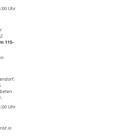
4:00 Uhr
r
2.
mm 115-
en
endorf.
5
rbeten
1.
4:00 Uhr
ité in