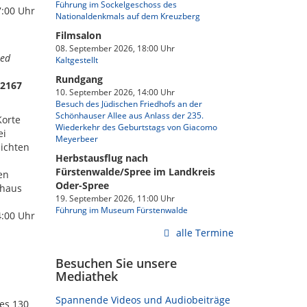
Führung im Sockelgeschoss des
7:00 Uhr
Nationaldenkmals auf dem Kreuzberg
Filmsalon
08. September 2026, 18:00 Uhr
ied
Kaltgestellt
Rundgang
12167
10. September 2026, 14:00 Uhr
Besuch des Jüdischen Friedhofs an der
Schönhauser Allee aus Anlass der 235.
Korte
Wiederkehr des Geburtstags von Giacomo
ei
Meyerbeer
sichten
Herbstausflug nach
Fürstenwalde/Spree im Landkreis
en
Oder-Spree
thaus
19. September 2026, 11:00 Uhr
Führung im Museum Fürstenwalde
4:00 Uhr
alle Termine
Besuchen Sie unsere
Mediathek
Spannende Videos und Audiobeiträge
es 130