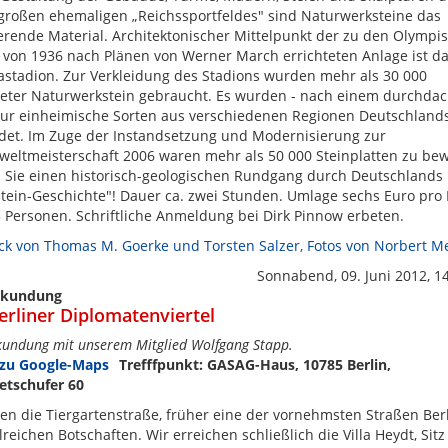
großen ehemaligen „Reichssportfeldes" sind Naturwerksteine das
rende Material. Architektonischer Mittelpunkt der zu den Olympi
 von 1936 nach Plänen von Werner March errichteten Anlage ist d
stadion. Zur Verkleidung des Stadions wurden mehr als 30 000
eter Naturwerkstein gebraucht. Es wurden - nach einem durchda
nur einheimische Sorten aus verschiedenen Regionen Deutschland
et. Im Zuge der Instandsetzung und Modernisierung zur
weltmeisterschaft 2006 waren mehr als 50 000 Steinplatten zu be
 Sie einen historisch-geologischen Rundgang durch Deutschlands
tein-Geschichte"! Dauer ca. zwei Stunden. Umlage sechs Euro pro 
 Personen. Schriftliche Anmeldung bei Dirk Pinnow erbeten.
ck von Thomas M. Goerke und Torsten Salzer, Fotos von Norbert M
Sonnabend, 09. Juni 2012, 1
rkundung
erliner Diplomatenviertel
kundung mit unserem Mitglied Wolfgang Stapp.
Trefffpunkt: GASAG-Haus, 10785 Berlin,
etschufer 60
en die Tiergartenstraße, früher eine der vornehmsten Straßen Berl
lreichen Botschaften. Wir erreichen schließlich die Villa Heydt, Sitz