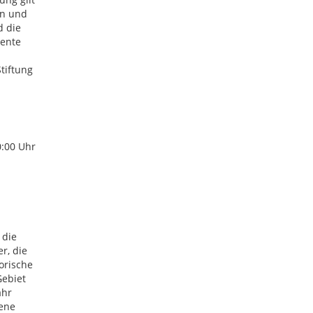
en und
d die
mente
Stiftung
0:00 Uhr
 die
r, die
torische
Gebiet
ahr
sene