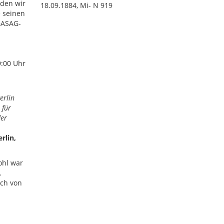
rden wir
18.09.1884, Mi- N 919
e seinen
GASAG-
9:00 Uhr
erlin
 für
der
rlin,
ohl war
.
sch von