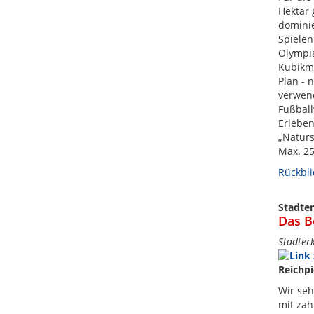
Hektar 
dominie
Spielen
Olympia
Kubikm
Plan - 
verwend
Fußball
Erleben
„Naturs
Max. 25
Rückbli
Stadte
Das B
Stadter
Reichpi
Wir seh
mit zah