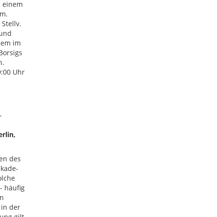
u einem
em.
Stellv.
 und
inem im
Borsigs
h.
9:00 Uhr
-
rlin,
ten des
ckade-
olche
- häufig
en
 in der
ung gilt