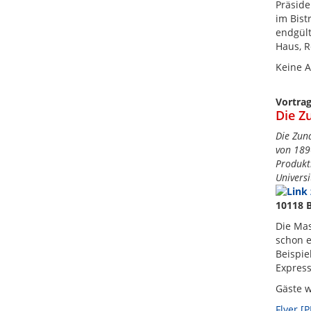
Präside
im Bist
endgült
Haus, R
Keine A
Vortra
Die Z
Die Zun
von 189
Produkt
Universi
10118 B
Die Mas
schon e
Beispie
Expres
Gäste 
Flyer [