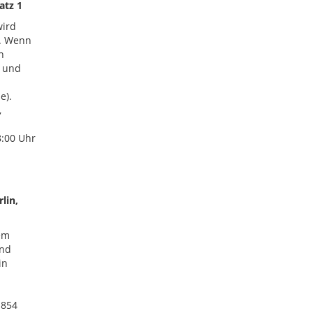
atz 1
wird
n. Wenn
n
g und
e).
,
8:00 Uhr
lin,
em
end
in
1854