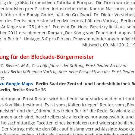
sig der größte Lokomotiven-Fabrikant Europas. Die Firma wurde z
eutendsten preußischen Industriebetriebe. Konrad Nassauer, eh
tsführer der Borsig GmbH, hält ein Grußwort. Dr. Dieter Vorsteher, 
nt des Deutschen Historischen Museums, hält den Vortrag „Berlin
- Anfänge vor 175 Jahren". Profesor Dr. Horst Bosetzky liest aus se
ber 2011 erschienenen Roman „Der König vom Feuerland: August 
g in Berlin". Umlage: 5 € pro Person. Programmänderungen möglic
Mittwoch, 09. Mai 2012, 1
g
ung für den Blockade-Bürgermeister
C. Bienert, M.A., Geschäftsführer der Stiftung Ernst-Reuter-Archiv im
chiv Berlin hält einen Vortrag über neue Perspektiven der Ernst-Reuter
ng.
Berlin-Saal der Zentral- und Landesbibliothek Be
erlin, Breite Straße 36
nnerung an Ernst Reuter wird bis heute sehr stark von den Attribu
t-Konflikts bestimmt. Es ist vom „Kalten Krieger" Reuter, vom „Blo
eister" und der „Stimme des freien Berlin" die Rede. So wichtig s
ngen auch sind, beschreiben sie allerdings nur ausgewählte und 
 holzschnittartige Facetten eines komplexen und widersprüchlich
 Der Vortrag möchte den Blick auf bislang vernachlässigte Aspekte
ie Reuters lenken. Mehr als zwanzig Jahre nach der Wiedervereinig