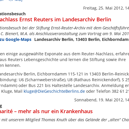
Freitag, 25. Mai 2012, 1
ationsbesuch
achlass Ernst Reuters im Landesarchiv Berlin
tionsbesuch bei der Stiftung Ernst-Reuter-Archiv mit dem Geschäftsführe
 C. Bienert, M.A. als Anschlussveranstaltung zum Vortrag am 9. Mai 201
Landesarchiv Berlin, 13403 Berlin, Eichbornda
en einige ausgewählte Exponate aus dem Reuter-Nachlass, erfahr
 aus Reuters Lebensgeschichte und lernen die Stiftung sowie ihre
en kennen.
Landesarchiv Berlin, Eichborndamm 115-121 in 13403 Berlin-Reinick
bindung: U6 (Scharnweberstraße), U8 (Rathaus Reinickendorf), S 2
rndamm) oder Bus 221 bis Haltestelle Landesarchiv. Anmeldung e
g Kluge, Mail
kluge@DieGeschichteBerlins.de
oder Telefon 382 61 2
Sonnabend, 19. Mai 2012, 1
g
harité – mehr als nur ein Krankenhaus
 mit unserem Mitglied Thomas Knuth über das Gelände der „alten“ Char