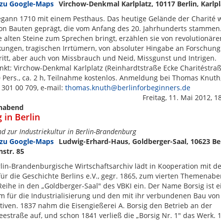
Virchow-Denkmal Karlplatz, 10117 Berlin, Karlpl
egann 1710 mit einem Pesthaus. Das heutige Gelände der Charité 
on Bauten geprägt, die vom Anfang des 20. Jahrhunderts stamme
 alten Steine zum Sprechen bringt, erzählen sie von revolutionäre
ungen, tragischen Irrtümern, von absoluter Hingabe an Forschun
ritt, aber auch von Missbrauch und Neid, Missgunst und Intrigen.
nkt: Virchow-Denkmal Karlplatz (Reinhardtstraße Ecke Charitéstraß
 Pers., ca. 2 h, Teilnahme kostenlos. Anmeldung bei Thomas Knuth
 301 00 709, e-mail:
thomas.knuth@berlinforbeginners.de
Freitag, 11. Mai 2012, 1
nabend
 in Berlin
nd zur Industriekultur in Berlin-Brandenburg
Ludwig-Erhard-Haus, Goldberger-Saal, 10623 Ber
str. 85
lin-Brandenburgische Wirtschaftsarchiv lädt in Kooperation mit d
für die Geschichte Berlins e.V., gegr. 1865, zum vierten Themenab
Reihe in den „Goldberger-Saal" des VBKI ein. Der Name Borsig ist e
 für die Industrialisierung und den mit ihr verbundenen Bau von
iven. 1837 nahm die Eisengießerei A. Borsig den Betrieb an der
estraße auf, und schon 1841 verließ die „Borsig Nr. 1" das Werk. 