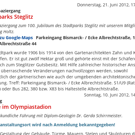
Donnerstag, 21. Juni 2012, 1
paziergang
arks Steglitz
aziergang zum 100. Jubiläum des Stadtparks Steglitz mit unserem Mitgl
g Holtz.
Parkeingang Bismarck- / Ecke Albrechtstraße, 
 Albrechtstraße 44
dtpark wurde 1906 bis 1914 von den Gartenarchitekten Zahn und 
fen. Er ist gut zwölf Hektar groß und gehörte einst mit der Schäfer
ch zum Steglitzer Gutsbesitz. Mit Hilfe zahlreicher historischer An
 überraschende Veränderungen nachvollzogen werden, sowohl
tlich der gärtnerischen wie auch der umgebenden architektonisch
ung. Treff: Parkeingang Bismarck- / Ecke Albrechtstraße. S1/U9 (Ra
z) oder Bus 282, 380 bzw. X83 bis Haltestelle Albrechtstraße.
Sonntag, 10. Juni 2012, 1
g
e im Olympiastadion
skundliche Führung mit Diplom-Geologin Dr. Gerda Schirrmeister.
ranstaltungsort wird nach Anmeldung bekanntgegeben!
 Gestaltung der Gebäude, Türme, Mauern, Stelen und Skulpturen d