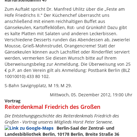
Zum Auftakt spricht Dr. Manfred Uhlitz über die „Feste am
Hofe Friedrichs II." Der Küchenchef überrascht uns
anschließend mit einem reichhaltigen Buffet aus
Gänsekeulen, Kartoffelklößen, Rot- und Grünkohl! Dazu gibt
es kalte Platten mit Salaten und anderen Leckerbissen.
Verschiedene Desserts runden das Abendessen ab, zweierlei
Mousse, Grieß-Mohnstrudel, Orangencreme! Statt der
Gänsekeulen können auch Lachsfilet oder Rinderfilet serviert
werden, vermerken Sie diesen Wunsch bitte auf Ihrem
Überweisungsbeleg zur Anmeldung. Die Überweisung von 25
€ p.P. an den Verein gilt als Anmeldung: Postbank Berlin (BLZ
10010010) 433 80 102.
S-Bahn Savignyplatz, M 19, M 29.
Mittwoch, 05. Dezember 2012, 19:00 Uhr
Vortrag
Reiterdenkmal Friedrich des Großen
Die Entstehungsgeschichte des Reiterdenkmals Friedrich des
Großen - Vortrag unseres Mitglieds Horst Peter Serwene.
Berlin-Saal der Zentral- und
Landesbibliothek Berlin, 10178 Berlin, Breite Straße 36