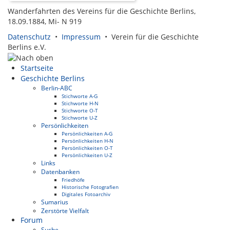
Wanderfahrten des Vereins für die Geschichte Berlins,
18.09.1884, Mi- N 919
Datenschutz
•
Impressum
• Verein für die Geschichte
Berlins e.V.
Startseite
Geschichte Berlins
Berlin-ABC
Stichworte A-G
Stichworte H-N
Stichworte O-T
Stichworte U-Z
Persönlichkeiten
Persönlichkeiten A-G
Persönlichkeiten H-N
Persönlichkeiten O-T
Persönlichkeiten U-Z
Links
Datenbanken
Friedhöfe
Historische Fotografien
Digitales Fotoarchiv
Sumarius
Zerstörte Vielfalt
Forum
Suche