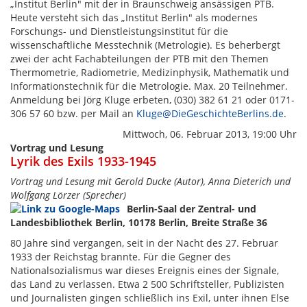
„Institut Berlin" mit der in Braunschweig ansässigen PTB.
Heute versteht sich das „Institut Berlin" als modernes
Forschungs- und Dienstleistungsinstitut für die
wissenschaftliche Messtechnik (Metrologie). Es beherbergt
zwei der acht Fachabteilungen der PTB mit den Themen
Thermometrie, Radiometrie, Medizinphysik, Mathematik und
Informationstechnik für die Metrologie. Max. 20 Teilnehmer.
Anmeldung bei Jörg Kluge erbeten, (030) 382 61 21 oder 0171-
306 57 60 bzw. per Mail an
Kluge@DieGeschichteBerlins.de
.
Mittwoch, 06. Februar 2013, 19:00 Uhr
Vortrag und Lesung
Lyrik des Exils 1933-1945
Vortrag und Lesung mit Gerold Ducke (Autor), Anna Dieterich und
Wolfgang Lörzer (Sprecher)
Berlin-Saal der Zentral- und
Landesbibliothek Berlin, 10178 Berlin, Breite Straße 36
80 Jahre sind vergangen, seit in der Nacht des 27. Februar
1933 der Reichstag brannte. Für die Gegner des
Nationalsozialismus war dieses Ereignis eines der Signale,
das Land zu verlassen. Etwa 2 500 Schriftsteller, Publizisten
und Journalisten gingen schließlich ins Exil, unter ihnen Else