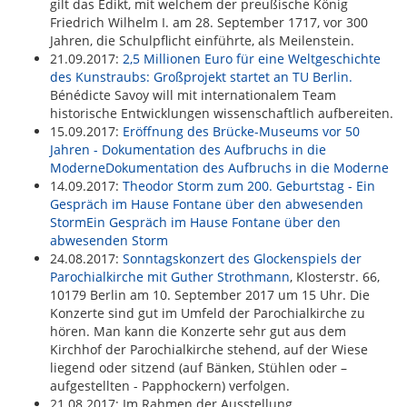
gilt das Edikt, mit welchem der preußische König
Friedrich Wilhelm I. am 28. September 1717, vor 300
Jahren, die Schulpflicht einführte, als Meilenstein.
21.09.2017:
2,5 Millionen Euro für eine Weltgeschichte
des Kunstraubs: Großprojekt startet an TU Berlin.
Bénédicte Savoy will mit internationalem Team
historische Entwicklungen wissenschaftlich aufbereiten.
15.09.2017:
Eröffnung des Brücke-Museums vor 50
Jahren - Dokumentation des Aufbruchs in die
ModerneDokumentation des Aufbruchs in die Moderne
14.09.2017:
Theodor Storm zum 200. Geburtstag - Ein
Gespräch im Hause Fontane über den abwesenden
StormEin Gespräch im Hause Fontane über den
abwesenden Storm
24.08.2017:
Sonntagskonzert des Glockenspiels der
Parochialkirche mit Guther Strothmann
, Klosterstr. 66,
10179 Berlin am 10. September 2017 um 15 Uhr. Die
Konzerte sind gut im Umfeld der Parochialkirche zu
hören. Man kann die Konzerte sehr gut aus dem
Kirchhof der Parochialkirche stehend, auf der Wiese
liegend oder sitzend (auf Bänken, Stühlen oder –
aufgestellten - Papphockern) verfolgen.
21.08.2017: Im Rahmen der Ausstellung