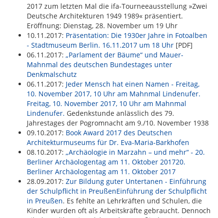
2017 zum letzten Mal die ifa-Tourneeausstellung »Zwei
Deutsche Architekturen 1949 1989« präsentiert.
Eröffnung: Dienstag, 28. November um 19 Uhr
10.11.2017:
Präsentation: Die 1930er Jahre in Fotoalben
- Stadtmuseum Berlin. 16.11.2017 um 18 Uhr
[PDF]
06.11.2017:
„Parlament der Bäume“ und Mauer-
Mahnmal des deutschen Bundestages unter
Denkmalschutz
06.11.2017:
Jeder Mensch hat einen Namen - Freitag,
10. November 2017, 10 Uhr am Mahnmal Lindenufer.
Freitag, 10. November 2017, 10 Uhr am Mahnmal
Lindenufer.
Gedenkstunde anlässlich des 79.
Jahrestages der Pogromnacht am 9./10. November 1938
09.10.2017:
Book Award 2017 des Deutschen
Architekturmuseums für Dr. Eva-Maria-Barkhofen
08.10.2017:
„Archäologie in Marzahn – und mehr“ - 20.
Berliner Archäologentag am 11. Oktober 201720.
Berliner Archäologentag am 11. Oktober 2017
28.09.2017:
Zur Bildung guter Untertanen - Einführung
der Schulpflicht in PreußenEinführung der Schulpflicht
in Preußen
. Es fehlte an Lehrkräften und Schulen, die
Kinder wurden oft als Arbeitskräfte gebraucht. Dennoch