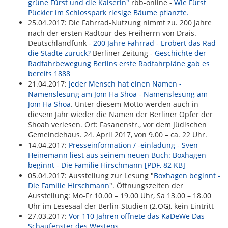
grüne Fürst und die Kaiserin"
rbb-online -
Wie Fürst
Pückler im Schlosspark riesige Bäume pflanzte.
25.04.2017: Die Fahrrad-Nutzung nimmt zu. 200 Jahre
nach der ersten Radtour des Freiherrn von Drais.
Deutschlandfunk -
200 Jahre Fahrrad - Erobert das Rad
die Städte zurück?
Berliner Zeitung -
Geschichte der
Radfahrbewegung Berlins erste Radfahrpläne gab es
bereits 1888
21.04.2017:
Jeder Mensch hat einen Namen -
Namenslesung am Jom Ha Shoa - Namenslesung am
Jom Ha Shoa
. Unter diesem Motto werden auch in
diesem Jahr wieder die Namen der Berliner Opfer der
Shoah verlesen. Ort: Fasanenstr., vor dem Jüdischen
Gemeindehaus. 24. April 2017, von 9.00 – ca. 22 Uhr.
14.04.2017:
Presseinformation / -einladung - Sven
Heinemann liest aus seinem neuen Buch:
Boxhagen
beginnt - Die Familie Hirschmann [PDF, 82 KB]
05.04.2017: Ausstellung zur Lesung "
Boxhagen beginnt -
Die Familie Hirschmann
". Öffnungszeiten der
Ausstellung: Mo-Fr 10.00 – 19.00 Uhr, Sa 13.00 – 18.00
Uhr im Lesesaal der Berlin-Studien (2.OG), kein Eintritt
27.03.2017:
Vor 110 Jahren öffnete das KaDeWe Das
Schaufenster des Westens