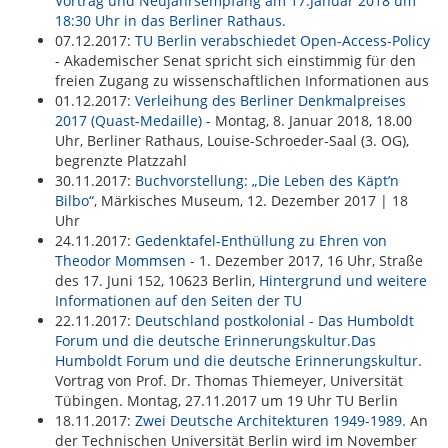
Vortrag und Neujahrsempfang am 17.Januar 2018 um
18:30 Uhr in das Berliner Rathaus.
07.12.2017:
TU Berlin verabschiedet Open-Access-Policy
- Akademischer Senat spricht sich einstimmig für den
freien Zugang zu wissenschaftlichen Informationen aus
01.12.2017:
Verleihung des Berliner Denkmalpreises
2017 (Quast-Medaille)
- Montag, 8. Januar 2018, 18.00
Uhr, Berliner Rathaus, Louise-Schroeder-Saal (3. OG),
begrenzte Platzzahl
30.11.2017:
Buchvorstellung: „Die Leben des Käpt’n
Bilbo“
, Märkisches Museum, 12. Dezember 2017 | 18
Uhr
24.11.2017:
Gedenktafel-Enthüllung zu Ehren von
Theodor Mommsen
- 1. Dezember 2017, 16 Uhr, Straße
des 17. Juni 152, 10623 Berlin,
Hintergrund und weitere
Informationen auf den Seiten der TU
22.11.2017:
Deutschland postkolonial - Das Humboldt
Forum und die deutsche Erinnerungskultur.Das
Humboldt Forum und die deutsche Erinnerungskultur.
Vortrag von Prof. Dr. Thomas Thiemeyer, Universität
Tübingen. Montag, 27.11.2017 um 19 Uhr TU Berlin
18.11.2017:
Zwei Deutsche Architekturen 1949-1989.
An
der Technischen Universität Berlin wird im November