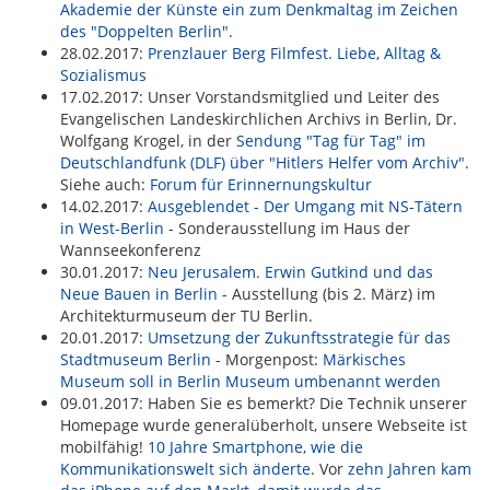
Akademie der Künste ein zum Denkmaltag im Zeichen
des "Doppelten Berlin".
28.02.2017:
Prenzlauer Berg Filmfest. Liebe, Alltag &
Sozialismus
17.02.2017: Unser Vorstandsmitglied und Leiter des
Evangelischen Landeskirchlichen Archivs in Berlin, Dr.
Wolfgang Krogel, in der
Sendung "Tag für Tag" im
Deutschlandfunk (DLF) über "Hitlers Helfer vom Archiv"
.
Siehe auch:
Forum für Erinnernungskultur
14.02.2017:
Ausgeblendet - Der Umgang mit NS-Tätern
in West-Berlin
- Sonderausstellung im Haus der
Wannseekonferenz
30.01.2017:
Neu Jerusalem. Erwin Gutkind und das
Neue Bauen in Berlin
- Ausstellung (bis 2. März) im
Architekturmuseum der TU Berlin.
20.01.2017:
Umsetzung der Zukunftsstrategie für das
Stadtmuseum Berlin
- Morgenpost:
Märkisches
Museum soll in Berlin Museum umbenannt werden
09.01.2017: Haben Sie es bemerkt? Die Technik unserer
Homepage wurde generalüberholt, unsere Webseite ist
mobilfähig!
10 Jahre Smartphone, wie die
Kommunikationswelt sich änderte
. Vor
zehn Jahren kam