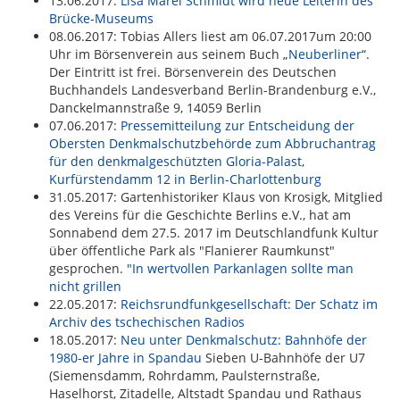
13.06.2017:
Lisa Marei Schmidt wird neue Leiterin des
Brücke-Museums
08.06.2017: Tobias Allers liest am 06.07.2017um 20:00
Uhr im Börsenverein aus seinem Buch „
Neuberliner
“.
Der Eintritt ist frei. Börsenverein des Deutschen
Buchhandels Landesverband Berlin-Brandenburg e.V.,
Danckelmannstraße 9, 14059 Berlin
07.06.2017:
Pressemitteilung zur Entscheidung der
Obersten Denkmalschutzbehörde zum Abbruchantrag
für den denkmalgeschützten Gloria-Palast,
Kurfürstendamm 12 in Berlin-Charlottenburg
31.05.2017: Gartenhistoriker Klaus von Krosigk, Mitglied
des Vereins für die Geschichte Berlins e.V., hat am
Sonnabend dem 27.5. 2017 im Deutschlandfunk Kultur
über öffentliche Park als "Flanierer Raumkunst"
gesprochen.
"In wertvollen Parkanlagen sollte man
nicht grillen
22.05.2017:
Reichsrundfunkgesellschaft: Der Schatz im
Archiv des tschechischen Radios
18.05.2017:
Neu unter Denkmalschutz: Bahnhöfe der
1980-er Jahre in Spandau
Sieben U-Bahnhöfe der U7
(Siemensdamm, Rohrdamm, Paulsternstraße,
Haselhorst, Zitadelle, Altstadt Spandau und Rathaus