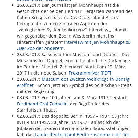
26.03.2017: Der Journalist Jan Mohnhaupt hat die
Geschichte der beiden Berliner Tiergärten während des
Kalten Krieges erforscht. Das Deutschland Archiv
befragte ihn zu den zentralen Aspekten der
„zoologischen Systemkonkurrenz“. Interview „…damit
wir gegenüber dem Zoo in Westberlin nicht ins
Hintertreffen geraten“ I
nterview mit Jan Mohnhaupt zu
„Der Zoo der Anderen“.
25.03.2017: Saisonstart im Museumsdorf Düppel - Das
Museumsdorf Düppel, eine mittelalterliche Dorfanlage
im Berliner Stadtteil Zehlendorf, startet am 25. März
2017 in die neue Saison.
Programmflyer [PDF]
23.03.2017:
Museum des Zweiten Weltkriegs in Danzig
eröffnet
- Schon jetzt ein Symbol des politischen Streits
mit der Regierung
08.03.2017: Vor 100 Jahren, am 8. März 1917, verstarb
Ferdinand Graf Zeppelin
, der Begründer des
Starrluftschiffbaus.
02.03.2017: Das doppelte Berlin: 1957 – 1987. 60 Jahre
INTERBAU 1957, 30 Jahre IBA 1987 - anlässlich der
Jubiläen der beiden internationalen Bauausstellungen
lädt das
Landesdenkmalamt Berlin zusammen mit der