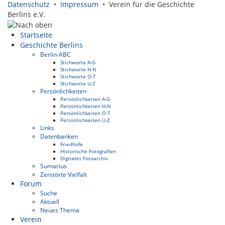
Datenschutz
•
Impressum
• Verein für die Geschichte
Berlins e.V.
Startseite
Geschichte Berlins
Berlin-ABC
Stichworte A-G
Stichworte H-N
Stichworte O-T
Stichworte U-Z
Persönlichkeiten
Persönlichkeiten A-G
Persönlichkeiten H-N
Persönlichkeiten O-T
Persönlichkeiten U-Z
Links
Datenbanken
Friedhöfe
Historische Fotografien
Digitales Fotoarchiv
Sumarius
Zerstörte Vielfalt
Forum
Suche
Aktuell
Neues Thema
Verein