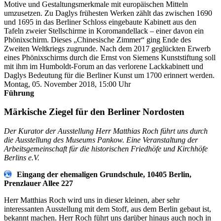
Motive und Gestaltungsmerkmale mit europäischen Mitteln
umzusetzen. Zu Daglys frühesten Werken zählt das zwischen 1690
und 1695 in das Berliner Schloss eingebaute Kabinett aus den
Tafeln zweier Stellschirme in Koromandellack – einer davon ein
Phönixschirm. Dieses „Chinesische Zimmer“ ging Ende des
Zweiten Weltkriegs zugrunde. Nach dem 2017 geglückten Erwerb
eines Phönixschirms durch die Ernst von Siemens Kunststiftung soll
mit ihm im Humboldt-Forum an das verlorene Lackkabinett und
Daglys Bedeutung für die Berliner Kunst um 1700 erinnert werden.
Montag, 05. November 2018, 15:00 Uhr
Führung
Märkische Ziegel für den Berliner Nordosten
Der Kurator der Ausstellung Herr Matthias Roch führt uns durch
die Ausstellung des Museums Pankow. Eine Veranstaltung der
Arbeitsgemeinschaft für die historischen Friedhöfe und Kirchhöfe
Berlins e.V.
Eingang der ehemaligen Grundschule, 10405 Berlin,
Prenzlauer Allee 227
Herr Matthias Roch wird uns in dieser kleinen, aber sehr
interessanten Ausstellung mit dem Stoff, aus dem Berlin gebaut ist,
bekannt machen. Herr Roch führt uns darüber hinaus auch noch in