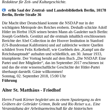
Redakteur für Zeit- und Kulturgeschichte.
erlin Saal der Zentral- und Landesbibliothek Berlin, 10178
Berlin, Breite Straße 36
Die Macht über Deutschland konnte die NSDAP nur in der
wichtigsten Metropole des Reiches erobern. Deshalb schickte Adolf
Hitler im Herbst 1926 seinen besten Mann als Gauleiter nach Berlin:
Joseph Goebbels. Gestützt auf die erstmals inhaltlich erschlossenen
Berichte der Abel Collection in der Hoover Institution in Stanford
(US-Bundesstaat Kalifornien) und auf zahlreiche weitere Quellen
schildert Sven Felix Kellerhoff, wie Goebbels den „Kampf um die
Reichshauptstadt“ aufnahm und schließlich, am 30. Januar 1933,
triumphierte. Der Vortrag beruht auf dem Buch „Die NSDAP. Eine
Partei und ihre Mitglieder“, das im September 2017 erschienen ist
und das die erste wissenschaftliche Geschichte der Hitler-Partei
überhaupt darstellt. Gäste willkommen!
Sonntag, 02. September 2018, 15:00 Uhr
Führung
Alter St. Matthäus - Friedhof
Herrn Frank Körner begleitet uns zu einem Spaziergang zu den
Gräbern der Gebrüder Grimm, Bolle und Rio Reiser u.a.. Eine
Veranstaltung der Arbeitsgemeinschaft für die historischen