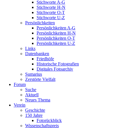
Stichworte A-G
Stichworte H-N
Stichworte O-T
Stichworte U-Z
Persönlichkeiten
Persönlichkeiten A-G
Persönlichkeiten H-N
Persönlichkeiten O-T
Persönlichkeiten U-Z
Links
Datenbanken
Friedhöfe
Historische Fotografien
Digitales Fotoarchiv
Sumarius
Zerstörte Vielfalt
Forum
Suche
Aktuell
Neues Thema
Verein
Geschichte
150 Jahre
Fotorückblick
Wissenschaftspreis