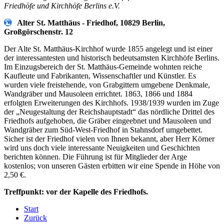
Friedhöfe und Kirchhöfe Berlins e.V.
Alter St. Matthäus - Friedhof, 10829 Berlin,
Großgörschenstr. 12
Der Alte St. Matthäus-Kirchhof wurde 1855 angelegt und ist einer
der interessantesten und historisch bedeutsamsten Kirchhöfe Berlins.
Im Einzugsbereich der St. Matthäus-Gemeinde wohnten reiche
Kaufleute und Fabrikanten, Wissenschaftler und Künstler. Es
wurden viele freistehende, von Grabgittern umgebene Denkmale,
Wandgräber und Mausoleen errichtet. 1863, 1866 und 1884
erfolgten Erweiterungen des Kirchhofs. 1938/1939 wurden im Zuge
der „Neugestaltung der Reichshauptstadt“ das nördliche Drittel des
Friedhofs aufgehoben, die Gräber eingeebnet und Mausoleen und
Wandgräber zum Süd-West-Friedhof in Stahnsdorf umgebettet.
Sicher ist der Friedhof vielen von Ihnen bekannt, aber Herr Körner
wird uns doch viele interessante Neuigkeiten und Geschichten
berichten können. Die Führung ist für Mitglieder der Arge
kostenlos; von unseren Gästen erbitten wir eine Spende in Höhe von
2,50 €.
Treffpunkt: vor der Kapelle des Friedhofs.
Start
Zurück