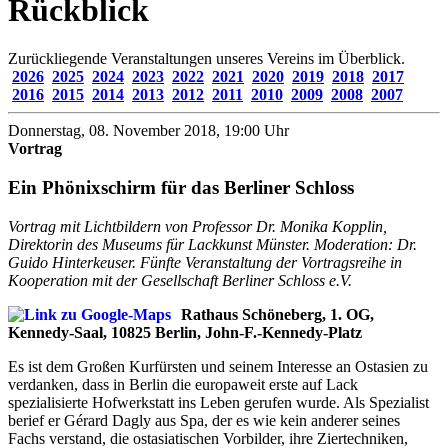
Rückblick
Zurückliegende Veranstaltungen unseres Vereins im Überblick.
2026
2025
2024
2023
2022
2021
2020
2019
2018
2017
2016
2015
2014
2013
2012
2011
2010
2009
2008
2007
Donnerstag, 08. November 2018, 19:00 Uhr
Vortrag
Ein Phönixschirm für das Berliner Schloss
Vortrag mit Lichtbildern von Professor Dr. Monika Kopplin,
Direktorin des Museums für Lackkunst Münster. Moderation: Dr.
Guido Hinterkeuser. Fünfte Veranstaltung der Vortragsreihe in
Kooperation mit der Gesellschaft Berliner Schloss e.V.
Rathaus Schöneberg, 1. OG,
Kennedy-Saal, 10825 Berlin, John-F.-Kennedy-Platz
Es ist dem Großen Kurfürsten und seinem Interesse an Ostasien zu
verdanken, dass in Berlin die europaweit erste auf Lack
spezialisierte Hofwerkstatt ins Leben gerufen wurde. Als Spezialist
berief er Gérard Dagly aus Spa, der es wie kein anderer seines
Fachs verstand, die ostasiatischen Vorbilder, ihre Ziertechniken,