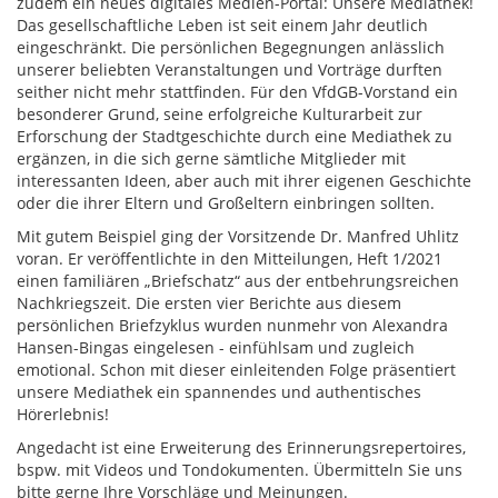
zudem ein neues digitales Medien-Portal: Unsere Mediathek!
Das gesellschaftliche Leben ist seit einem Jahr deutlich
eingeschränkt. Die persönlichen Begegnungen anlässlich
unserer beliebten Veranstaltungen und Vorträge durften
seither nicht mehr stattfinden. Für den VfdGB-Vorstand ein
besonderer Grund, seine erfolgreiche Kulturarbeit zur
Erforschung der Stadtgeschichte durch eine Mediathek zu
ergänzen, in die sich gerne sämtliche Mitglieder mit
interessanten Ideen, aber auch mit ihrer eigenen Geschichte
oder die ihrer Eltern und Großeltern einbringen sollten.
Mit gutem Beispiel ging der Vorsitzende Dr. Manfred Uhlitz
voran. Er veröffentlichte in den Mitteilungen, Heft 1/2021
einen familiären „Briefschatz“ aus der entbehrungsreichen
Nachkriegszeit. Die ersten vier Berichte aus diesem
persönlichen Briefzyklus wurden nunmehr von Alexandra
Hansen-Bingas eingelesen - einfühlsam und zugleich
emotional. Schon mit dieser einleitenden Folge präsentiert
unsere Mediathek ein spannendes und authentisches
Hörerlebnis!
Angedacht ist eine Erweiterung des Erinnerungsrepertoires,
bspw. mit Videos und Tondokumenten. Übermitteln Sie uns
bitte gerne Ihre Vorschläge und Meinungen.