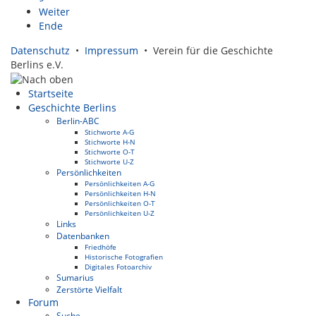
Weiter
Ende
Datenschutz
•
Impressum
• Verein für die Geschichte
Berlins e.V.
Startseite
Geschichte Berlins
Berlin-ABC
Stichworte A-G
Stichworte H-N
Stichworte O-T
Stichworte U-Z
Persönlichkeiten
Persönlichkeiten A-G
Persönlichkeiten H-N
Persönlichkeiten O-T
Persönlichkeiten U-Z
Links
Datenbanken
Friedhöfe
Historische Fotografien
Digitales Fotoarchiv
Sumarius
Zerstörte Vielfalt
Forum
Suche