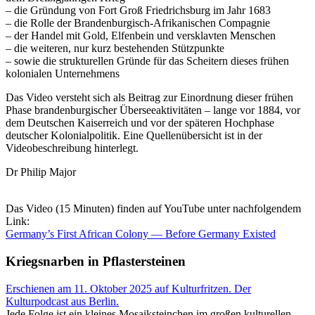
– die Gründung von Fort Groß Friedrichsburg im Jahr 1683
– die Rolle der Brandenburgisch-Afrikanischen Compagnie
– der Handel mit Gold, Elfenbein und versklavten Menschen
– die weiteren, nur kurz bestehenden Stützpunkte
– sowie die strukturellen Gründe für das Scheitern dieses frühen
kolonialen Unternehmens
Das Video versteht sich als Beitrag zur Einordnung dieser frühen
Phase brandenburgischer Überseeaktivitäten – lange vor 1884, vor
dem Deutschen Kaiserreich und vor der späteren Hochphase
deutscher Kolonialpolitik. Eine Quellenübersicht ist in der
Videobeschreibung hinterlegt.
Dr Philip Major
Das Video (15 Minuten) finden auf YouTube unter nachfolgendem
Link:
Germany’s First African Colony — Before Germany Existed
Kriegsnarben in Pflastersteinen
Erschienen am 11. Oktober 2025 auf Kulturfritzen. Der
Kulturpodcast aus Berlin.
Jede Folge ist ein kleines Mosaiksteinchen im großen kulturellen