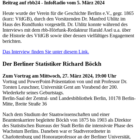
Beitrag auf rbb24 - InfoRadio vom 5. März 2024
Heute wurde der Verein für die Geschichte Berlins e.V., gegr. 1865
(kurz: VfdGB), durch den Vorsitzenden Dr. Manfred Uhlitz im
Haus des Rundfunks vorgestellt. Dr. Uhlitz konnte während des
Interviews mit dem rbb-Hörfunk-Redakteur Harald Asel u.a. über
die Historie des VfdGB sowie über dessen vielfältiges Engagement
berichten.
Das Interview finden Sie unter diesem Link.
Der Berliner Statistiker Richard Böckh
Zum Vortrag am Mittwoch, 27. März 2024, 19:00 Uhr
Vortrag und PowerPoint-Präsentation von und mit Professor Dr.
Torsten Leuschner, Universität Gent am Vorabend der 200.
Wiederkehr seines Geburtstags.
Berlin-Saal der Zentral- und Landesbibliothek Berlin, 10178 Berlin-
Mitte, Breite Straße 36
Nach dem Studium der Staatswissenschaften und einer
Beamtenkarriere begleitete Böckh von 1875 bis 1903 als Direktor
des Statistischen Bureaus der Stadt Berlin die intensivste Phase des
Wachstum Berlins. Daneben war er Stadtverordneter in
Charlottenburg und Honorarprofessor an der Berliner Universität,