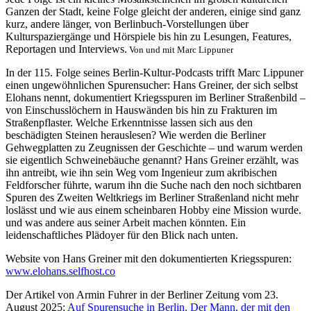
Ganzen der Stadt, keine Folge gleicht der anderen, einige sind ganz
kurz, andere länger, von Berlinbuch-Vorstellungen über
Kulturspaziergänge und Hörspiele bis hin zu Lesungen, Features,
Reportagen und Interviews.
Von und mit Marc Lippuner
In der 115. Folge seines Berlin-Kultur-Podcasts trifft Marc Lippuner
einen ungewöhnlichen Spurensucher: Hans Greiner, der sich selbst
Elohans nennt, dokumentiert Kriegsspuren im Berliner Straßenbild –
von Einschusslöchern in Hauswänden bis hin zu Frakturen im
Straßenpflaster. Welche Erkenntnisse lassen sich aus den
beschädigten Steinen herauslesen? Wie werden die Berliner
Gehwegplatten zu Zeugnissen der Geschichte – und warum werden
sie eigentlich Schweinebäuche genannt? Hans Greiner erzählt, was
ihn antreibt, wie ihn sein Weg vom Ingenieur zum akribischen
Feldforscher führte, warum ihn die Suche nach den noch sichtbaren
Spuren des Zweiten Weltkriegs im Berliner Straßenland nicht mehr
loslässt und wie aus einem scheinbaren Hobby eine Mission wurde.
und was andere aus seiner Arbeit machen könnten. Ein
leidenschaftliches Plädoyer für den Blick nach unten.
Website von Hans Greiner mit den dokumentierten Kriegsspuren:
www.elohans.selfhost.co
Der Artikel von Armin Fuhrer in der Berliner Zeitung vom 23.
August 2025:
Auf Spurensuche in Berlin. Der Mann, der mit den