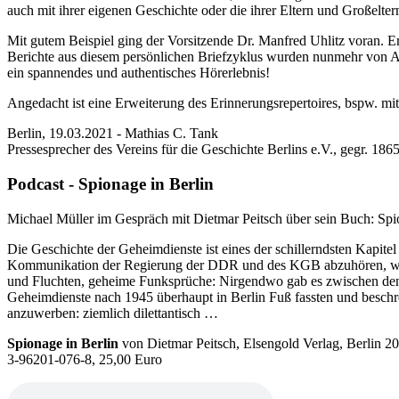
auch mit ihrer eigenen Geschichte oder die ihrer Eltern und Großeltern
Mit gutem Beispiel ging der Vorsitzende Dr. Manfred Uhlitz voran. Er 
Berichte aus diesem persönlichen Briefzyklus wurden nunmehr von Al
ein spannendes und authentisches Hörerlebnis!
Angedacht ist eine Erweiterung des Erinnerungsrepertoires, bspw. m
Berlin, 19.03.2021 - Mathias C. Tank
Pressesprecher des Vereins für die Geschichte Berlins e.V., gegr. 186
Podcast - Spionage in Berlin
Michael Müller im Gespräch mit Dietmar Peitsch über sein Buch: Spi
Die Geschichte der Geheimdienste ist eines der schillerndsten Kapitel
Kommunikation der Regierung der DDR und des KGB abzuhören, wurde
und Fluchten, geheime Funksprüche: Nirgendwo gab es zwischen den 1
Geheimdienste nach 1945 überhaupt in Berlin Fuß fassten und beschreib
anzuwerben: ziemlich dilettantisch …
Spionage in Berlin
von Dietmar Peitsch, Elsengold Verlag, Berlin 
3-96201-076-8, 25,00 Euro