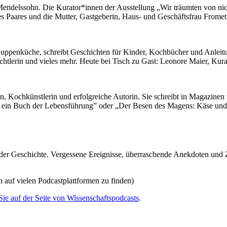
endelssohn. Die Kurator*innen der Ausstellung „Wir träumten von ni
es Paares und die Mutter, Gastgeberin, Haus- und Geschäftsfrau Frome
uppenküche, schreibt Geschichten für Kinder, Kochbücher und Anleitung
echtlerin und vieles mehr. Heute bei Tisch zu Gast: Leonore Maier, Ku
in, Kochkünstlerin und erfolgreiche Autorin. Sie schreibt in Magazinen
: ein Buch der Lebensführung” oder „Der Besen des Magens: Käse und
s der Geschichte. Vergessene Ereignisse, überraschende Anekdoten und
 auf vielen Podcastplattformen zu finden)
e auf der Seite von Wissenschaftspodcasts
.