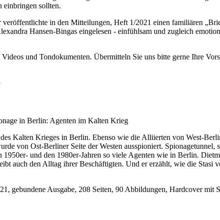
 einbringen sollten.
veröffentlichte in den Mitteilungen, Heft 1/2021 einen familiären „Bri
exandra Hansen-Bingas eingelesen - einfühlsam und zugleich emotional
it Videos und Tondokumenten. Übermitteln Sie uns bitte gerne Ihre Vo
5
onage in Berlin: Agenten im Kalten Krieg
 des Kalten Krieges in Berlin. Ebenso wie die Alliierten von West-Berli
 von Ost-Berliner Seite der Westen ausspioniert. Spionagetunnel, 
950er- und den 1980er-Jahren so viele Agenten wie in Berlin. Dietmar
t auch den Alltag ihrer Beschäftigten. Und er erzählt, wie die Stasi ve
2021, gebundene Ausgabe, 208 Seiten, 90 Abbildungen, Hardcover mit