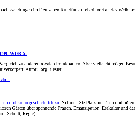
ihnachtssendungen im Deutschen Rundfunk und erinnert an das Weihnach
.2099. WDR 5.
m Vergleich zu anderen royalen Prunkbauten. Aber vielleicht mögen Bes
 verkörpert. Autor: Jörg Biesler
ichen
isch und kulturgeschichtlich zu.
Nehmen Sie Platz am Tisch und hören S
teren Gästen über spannende Frauen, Emanzipation, Esskultur und das
on, Schnitt, Regie)