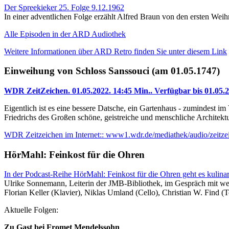
Der Spreekieker 25. Folge 9.12.1962
In einer adventlichen Folge erzählt Alfred Braun von den ersten We
Alle Episoden in der ARD Audiothek
Weitere Informationen über ARD Retro finden Sie unter diesem Link
Einweihung von Schloss Sanssouci (am 01.05.1747)
WDR ZeitZeichen. 01.05.2022. 14:45 Min.. Verfügbar bis 01.05
Eigentlich ist es eine bessere Datsche, ein Gartenhaus - zumindest i
Friedrichs des Großen schöne, geistreiche und menschliche Architektur
WDR Zeitzeichen im Internet:: www1.wdr.de/mediathek/audio/zeitze
HörMahl: Feinkost für die Ohren
In der Podcast-Reihe HörMahl: Feinkost für die Ohren geht es kulinar
Ulrike Sonnemann, Leiterin der JMB-Bibliothek, im Gespräch mit wei
Florian Keller (Klavier), Niklas Umland (Cello), Christian W. Find (T
Aktuelle Folgen:
Zu Gast bei Fromet Mendelssohn