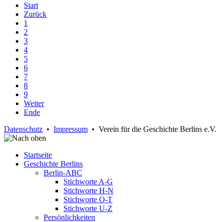
Start
Zurück
1
2
3
4
5
6
7
8
9
Weiter
Ende
Datenschutz
•
Impressum
• Verein für die Geschichte Berlins e.V.
Startseite
Geschichte Berlins
Berlin-ABC
Stichworte A-G
Stichworte H-N
Stichworte O-T
Stichworte U-Z
Persönlichkeiten