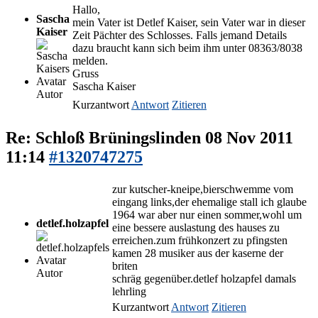
Hallo,
Sascha
mein Vater ist Detlef Kaiser, sein Vater war in dieser
Kaiser
Zeit Pächter des Schlosses. Falls jemand Details
dazu braucht kann sich beim ihm unter 08363/8038
melden.
Gruss
Sascha Kaiser
Autor
Kurzantwort
Antwort
Zitieren
Re: Schloß Brüningslinden
08 Nov 2011
11:14
#1320747275
zur kutscher-kneipe,bierschwemme vom
eingang links,der ehemalige stall ich glaube
1964 war aber nur einen sommer,wohl um
detlef.holzapfel
eine bessere auslastung des hauses zu
erreichen.zum frühkonzert zu pfingsten
kamen 28 musiker aus der kaserne der
briten
Autor
schräg gegenüber.detlef holzapfel damals
lehrling
Kurzantwort
Antwort
Zitieren