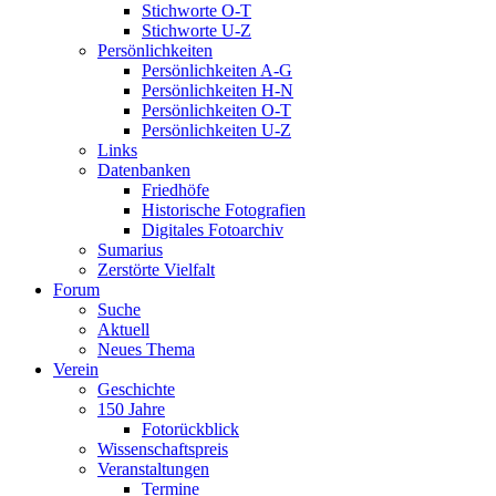
Stichworte O-T
Stichworte U-Z
Persönlichkeiten
Persönlichkeiten A-G
Persönlichkeiten H-N
Persönlichkeiten O-T
Persönlichkeiten U-Z
Links
Datenbanken
Friedhöfe
Historische Fotografien
Digitales Fotoarchiv
Sumarius
Zerstörte Vielfalt
Forum
Suche
Aktuell
Neues Thema
Verein
Geschichte
150 Jahre
Fotorückblick
Wissenschaftspreis
Veranstaltungen
Termine