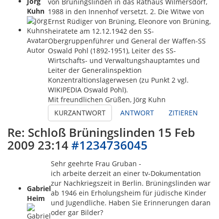
Jörg
von Brüningslinden in das Rathaus Wilmersdorf,
Kuhn
1988 in den Innenhof versetzt. 2. Die Witwe von
Ernst Rüdiger von Brüning, Eleonore von Brüning,
heiratete am 12.12.1942 den SS-
Obergruppenführer und General der Waffen-SS
Autor
Oswald Pohl (1892-1951), Leiter des SS-
Wirtschafts- und Verwaltungshauptamtes und
Leiter der Generalinspektion
Konzentraltionslagerwesen (zu Punkt 2 vgl.
WIKIPEDIA Oswald Pohl).
Mit freundlichen Grüßen, Jörg Kuhn
KURZANTWORT
ANTWORT
ZITIEREN
Re: Schloß Brüningslinden
15 Feb
2009 23:14
#1234736045
Sehr geehrte Frau Gruban -
ich arbeite derzeit an einer tv-Dokumentation
zur Nachkriegszeit in Berlin. Brüningslinden war
Gabriel
ab 1946 ein Erholungsheim für jüdische Kinder
Heim
und Jugendliche. Haben Sie Erinnerungen daran
oder gar Bilder?