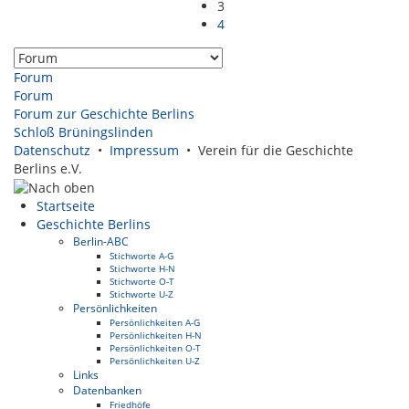
3
4
Forum
Forum
Forum zur Geschichte Berlins
Schloß Brüningslinden
Datenschutz
•
Impressum
• Verein für die Geschichte
Berlins e.V.
Startseite
Geschichte Berlins
Berlin-ABC
Stichworte A-G
Stichworte H-N
Stichworte O-T
Stichworte U-Z
Persönlichkeiten
Persönlichkeiten A-G
Persönlichkeiten H-N
Persönlichkeiten O-T
Persönlichkeiten U-Z
Links
Datenbanken
Friedhöfe