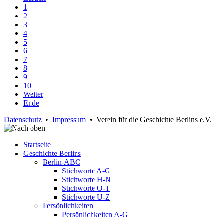
1
2
3
4
5
6
7
8
9
10
Weiter
Ende
Datenschutz
•
Impressum
• Verein für die Geschichte Berlins e.V.
Startseite
Geschichte Berlins
Berlin-ABC
Stichworte A-G
Stichworte H-N
Stichworte O-T
Stichworte U-Z
Persönlichkeiten
Persönlichkeiten A-G