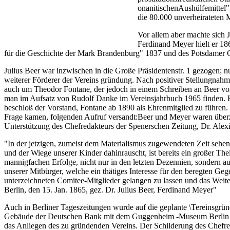
onanitischenAushülfemittel"
die 80.000 unverheirateten 
Vor allem aber machte sich 
Ferdinand Meyer hielt er 18
für die Geschichte der Mark Brandenburg" 1837 und des Potsdamer G
Julius Beer war inzwischen in die Große Präsidentenstr. 1 gezogen
weiterer Förderer der Vereins gründung. Nach positiver Stellungnah
auch um Theodor Fontane, der jedoch in einem Schreiben an Beer vom
man im Aufsatz von Rudolf Danke im Vereinsjahrbuch 1965 finden. H
beschloß der Vorstand, Fontane ab 1890 als Ehrenmitglied zu führen.
Frage kamen, folgenden Aufruf versandt:Beer und Meyer waren überzeu
Unterstützung des Chefredakteurs der Spenerschen Zeitung, Dr. Alexis
"In der jetzigen, zumeist dem Materialismus zugewendeten Zeit sehen
und der Wiege unserer Kinder dahinrauscht, ist bereits ein großer Th
mannigfachen Erfolge, nicht nur in den letzten Dezennien, sondern auc
unserer Mitbürger, welche ein thätiges Interesse für den beregten Geg
unterzeichneten Comitee-Mitglieder gelangen zu lassen und das Weite
Berlin, den 15. Jan. 1865, gez. Dr. Julius Beer, Ferdinand Meyer"
Auch in Berliner Tageszeitungen wurde auf die geplante \Tereinsgrün
Gebäude der Deutschen Bank mit dem Guggenheim -Museum Berlin -, z
das Anliegen des zu gründenden Vereins. Der Schilderung des Chefred