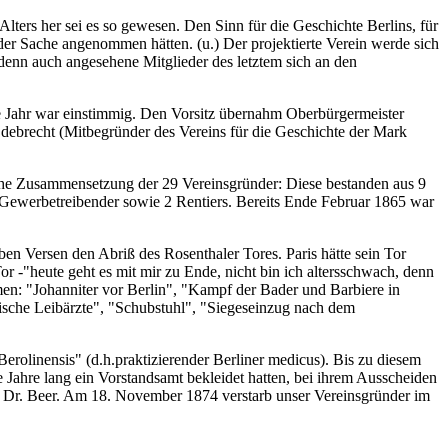
lters her sei es so gewesen. Den Sinn für die Geschichte Berlins, für
der Sache angenommen hätten. (u.) Der projektierte Verein werde sich
denn auch angesehene Mitglieder des letztem sich an den
e Jahr war einstimmig. Den Vorsitz übernahm Oberbürgermeister
Odebrecht (Mitbegründer des Vereins für die Geschichte der Mark
liche Zusammensetzung der 29 Vereinsgründer: Diese bestanden aus 9
nd Gewerbetreibender sowie 2 Rentiers. Bereits Ende Februar 1865 war
ben Versen den Abriß des Rosenthaler Tores. Paris hätte sein Tor
or -"heute geht es mit mir zu Ende, nicht bin ich altersschwach, denn
emen: "Johanniter vor Berlin", "Kampf der Bader und Barbiere in
gische Leibärzte", "Schubstuhl", "Siegeseinzug nach dem
Berolinensis" (d.h.praktizierender Berliner medicus). Bis zu diesem
 Jahre lang ein Vorstandsamt bekleidet hatten, bei ihrem Ausscheiden
Dr. Beer. Am 18. November 1874 verstarb unser Vereinsgründer im