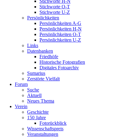
Stichworte H-N
Stichworte O-T
Stichworte U-Z
Persönlichkeiten
Persönlichkeiten A-G
Persönlichkeiten H-N
Persönlichkeiten O-T
Persönlichkeiten U-Z
Links
Datenbanken
Friedhöfe
Historische Fotografien
Digitales Fotoarchiv
Sumarius
Zerstörte Vielfalt
Forum
Suche
Aktuell
Neues Thema
Verein
Geschichte
150 Jahre
Fotorückblick
Wissenschaftspreis
Veranstaltungen