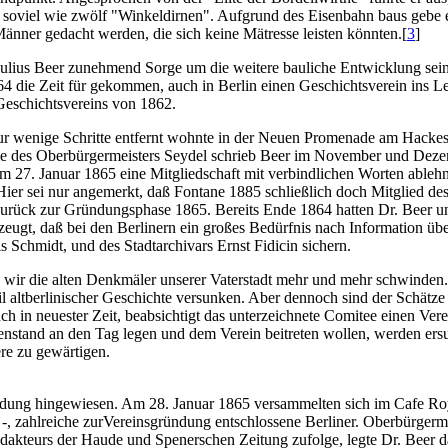
 soviel wie zwölf "Winkeldirnen". Aufgrund des Eisenbahn baus gebe e
Männer gedacht werden, die sich keine Mätresse leisten könnten.[
3
]
Julius Beer zunehmend Sorge um die weitere bauliche Entwicklung sein
64 die Zeit für gekommen, auch in Berlin einen Geschichtsverein ins
eschichtsvereins von 1862.
; nur wenige Schritte entfernt wohnte in der Neuen Promenade am Hac
me des Oberbürgermeisters Seydel schrieb Beer im November und Dezem
 27. Januar 1865 eine Mitgliedschaft mit verbindlichen Worten ableh
ier sei nur angemerkt, daß Fontane 1885 schließlich doch Mitglied d
 urück zur Gründungsphase 1865. Bereits Ende 1864 hatten Dr. Beer und
gt, daß bei den Berlinern ein großes Bedürfnis nach Information über 
 Schmidt, und des Stadtarchivars Ernst Fidicin sichern.
 wir die alten Denkmäler unserer Vaterstadt mehr und mehr schwinden.
eil altberlinischer Geschichte versunken. Aber dennoch sind der Schätz
h in neuester Zeit, beabsichtigt das unterzeichnete Comitee einen Vere
enstand an den Tag legen und dem Verein beitreten wollen, werden ersuc
re zu gewärtigen.
dung hingewiesen. Am 28. Januar 1865 versammelten sich im Cafe Royal
ahlreiche zurVereinsgründung entschlossene Berliner. Oberbürgermeist
akteurs der Haude und Spenerschen Zeitung zufolge, legte Dr. Beer da