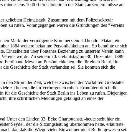
s mindestens 10.000 Prostituierte in der Stadt; außerdem müsse an
er geliebten Heimatstadt. Zusammen mit dem Polizeisekretär
 Leben zu rufen. Vorangegangen waren die Gründungen des "Vereins
keschen Markt der vermögende Kommerzienrat Theodor Flatau, ein
ber 1864 weitere bekannte Persönlichkeiten an. So bemühte er sich
nte. Einzelheiten über Fontanes Beziehung zu unserem Verein kann
es Vereins wurde. Zu seinem 70. Geburtstag am 30. Dezember 1889
 Ferdinand Meyer an Persönlichkeiten, die für einen Beitritt in
die Geschichte der Stadt vorhanden sei. Sie konnten sich die
 In den Strom der Zeit, welcher zwischen der Vorfahren Grabstätte
e viele zu heben, die im Verborgenen ruhen. Ermuntert durch die
in für die Geschichte der Stadt Berlin ins Leben zu rufen. Diejenigen
ht, ihre schriftlichen Meldungen gefälligst an eines der
 Unter den Linden 33, Ecke Charlottenstr. -heute steht hier ein
er Seydel, der die Sitzungsleitung übernommen hatte, erläuterte
nach dar, daß die Wiege vieler Einwohner nicht Berlin gewesen sei: