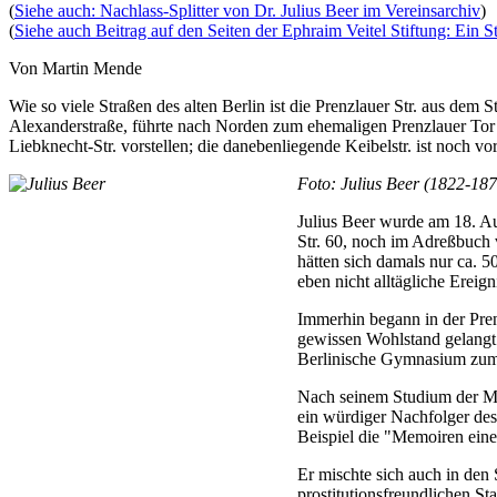
(
Siehe auch: Nachlass-Splitter von Dr. Julius Beer im Vereinsarchiv
)
(
Siehe auch Beitrag auf den Seiten der Ephraim Veitel Stiftung: E
Von Martin Mende
Wie so viele Straßen des alten Berlin ist die Prenzlauer Str. aus dem
Alexanderstraße, führte nach Norden zum ehemaligen Prenzlauer Tor u
Liebknecht-Str. vorstellen; die danebenliegende Keibelstr. ist noch v
Foto: Julius Beer (1822-1874
Julius Beer wurde am 18. Au
Str. 60, noch im Adreßbuch vo
hätten sich damals nur ca. 5
eben nicht alltägliche Ereign
Immerhin begann in der Pren
gewissen Wohlstand gelangt.
Berlinische Gymnasium zum
Nach seinem Studium der Med
ein würdiger Nachfolger de
Beispiel die "Memoiren eine
Er mischte sich auch in den 
prostitutionsfreundlichen S