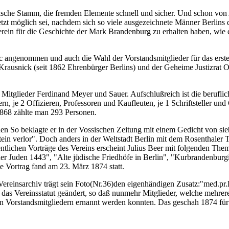
sische Stamm, die fremden Elemente schnell und sicher. Und schon von A
etzt möglich sei, nachdem sich so viele ausgezeichnete Männer Berlins 
erein für die Geschichte der Mark Brandenburg zu erhalten haben, wie 
oc angenommen und auch die Wahl der Vorstandsmitglieder für das erst
 Krausnick (seit 1862 Ehrenbürger Berlins) und der Geheime Justizrat 
ie Mitglieder Ferdinand Meyer und Sauer. Aufschlußreich ist die beruf
n, je 2 Offizieren, Professoren und Kaufleuten, je 1 Schriftsteller u
1868 zählte man 293 Personen.
nen So beklagte er in der Vossischen Zeitung mit einem Gedicht von sie
tein verlor". Doch anders in der Weltstadt Berlin mit dem Rosenthaler T
entlichen Vorträge des Vereins erscheint Julius Beer mit folgenden Th
iner Juden 1443", "Alte jüdische Friedhöfe in Berlin", "Kurbrandenbur
te Vortrag fand am 23. März 1874 statt.
im Vereinsarchiv trägt sein Foto(Nr.36)den eigenhändigen Zusatz:"med.pr.
das Vereinsstatut geändert, so daß nunmehr Mitglieder, welche mehrere
Vorstandsmitgliedern ernannt werden konnten. Das geschah 1874 für 