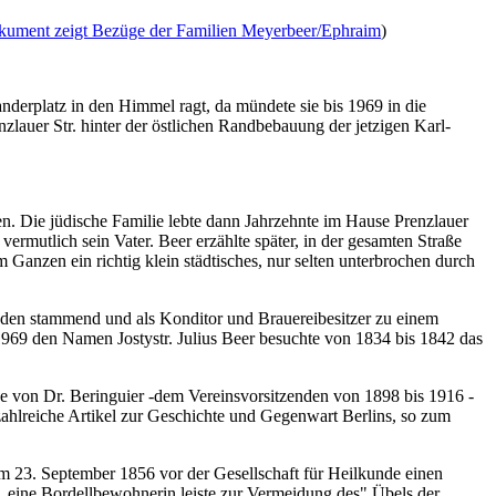
dokument zeigt Bezüge der Familien Meyerbeer/Ephraim
)
anderplatz in den Himmel ragt, da mündete sie bis 1969 in die
lauer Str. hinter der östlichen Randbebauung der jetzigen Karl-
n. Die jüdische Familie lebte dann Jahrzehnte im Hause Prenzlauer
 vermutlich sein Vater. Beer erzählte später, in der gesamten Straße
 Ganzen ein richtig klein städtisches, nur selten unterbrochen durch
nden stammend und als Konditor und Brauereibesitzer zu einem
1969 den Namen Jostystr. Julius Beer besuchte von 1834 bis 1842 das
ge von Dr. Beringuier -dem Vereinsvorsitzenden von 1898 bis 1916 -
 zahlreiche Artikel zur Geschichte und Gegenwart Berlins, so zum
 am 23. September 1856 vor der Gesellschaft für Heilkunde einen
s, eine Bordellbewohnerin leiste zur Vermeidung des" Übels der