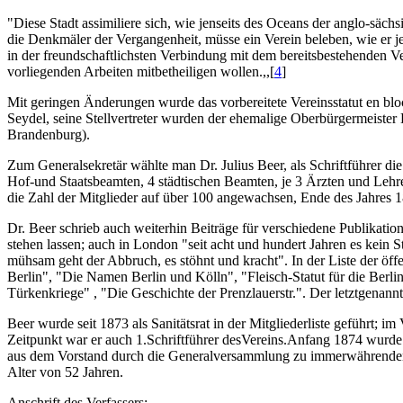
"Diese Stadt assimiliere sich, wie jenseits des Oceans der anglo-säch
die Denkmäler der Vergangenheit, müsse ein Verein beleben, wie er j
in der freundschaftlichsten Verbindung mit dem bereitsbestehenden V
vorliegenden Arbeiten mitbetheiligen wollen.,,[
4
]
Mit geringen Änderungen wurde das vorbereitete Vereinsstatut en bl
Seydel, seine Stellvertreter wurden der ehemalige Oberbürgermeister
Brandenburg).
Zum Generalsekretär wählte man Dr. Julius Beer, als Schriftführer d
Hof-und Staatsbeamten, 4 städtischen Beamten, je 3 Ärzten und Lehrer
die Zahl der Mitglieder auf über 100 angewachsen, Ende des Jahres 
Dr. Beer schrieb auch weiterhin Beiträge für verschiedene Publikatio
stehen lassen; auch in London "seit acht und hundert Jahren es kein S
mühsam geht der Abbruch, es stöhnt und kracht". In der Liste der öff
Berlin", "Die Namen Berlin und Kölln", "Fleisch-Statut für die Berl
Türkenkriege" , "Die Geschichte der Prenzlauerstr.". Der letztgenann
Beer wurde seit 1873 als Sanitätsrat in der Mitgliederliste geführt; 
Zeitpunkt war er auch 1.Schriftführer desVereins.Anfang 1874 wurde 
aus dem Vorstand durch die Generalversammlung zu immerwährenden 
Alter von 52 Jahren.
Anschrift des Verfassers: