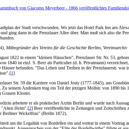
in Stammbuch von Giacomo Meyerbeer - 1866 veröffentlichtes Familien
 Stadtplan der Stadt verschwunden. Wo jetzt das Hotel Park Inn arn Alex
nd ging dann in die Prenzlauer Allee über. Man muß sich also die Prenz
orhanden.
), Mitbegründer des Vereins für die Geschichte Berlins, Vereinsarchiv
gust 1822 in einem "kleinen Häuschen", Prenzlauer Str. Nr. 53, gebore
n 1840 ist einJ. S. Beer als Particulier (d. h. Privatmann) verzeichnet,
0 Häuser befunden. "Das Leben und Treiben in der Prenzlauerstr. war im
isse".[
1
]
zlauer Str. 59 die Karriere von Daniel Josty (1777-1845), aus Graubü
 Zu seinem Andenken trug ein Teil der jetzigen Mollstr. von 1890 bis 
 Grauen Kloster.
izin arbeitete er als praktischer Arztin Berlin und wurde nach Aussa
s "Alten Heim".[
2
] Beer veröffentlichte in Zeitungen und Zeitschriften
r Berliner Wickelfrau" (Berlin 1872).
Streit um die Legalität von Bordellen ein und vertrat in einem Vortrag
tandpunkt. Angesprochen von der "Elite der Bordellwirthe" führte er au