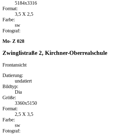
5184x3316
Format:
3,5 X 2,5
Farbe:
sw
Fotograf:
Mo- Z 028
Zwinglistraße 2, Kirchner-Oberrealschule
Frontansicht
Datierung:
undatiert
Bildtyp:
Dia
Größe:
3360x5150
Format:
2,5 X 3,5
Farbe:
sw
Fotograf: