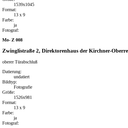
1539x1045
Format:
13 x 9
Farbe:
ja
Fotograf:
Mo- Z 008
Zwinglistraße 2, Direktorenhaus der Kirchner-Oberre
oberer Türabschluß
Datierung:
undatiert
Bildtyp:
Fotografie
Größe:
1526x981
Format:
13 x 9
Farbe:
ja
Fotograf: