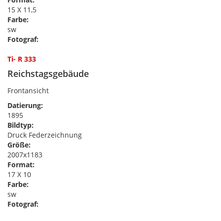
15 X 11,5
Farbe:
sw
Fotograf:
Ti- R 333
Reichstagsgebäude
Frontansicht
Datierung:
1895
Bildtyp:
Druck Federzeichnung
Größe:
2007x1183
Format:
17 X 10
Farbe:
sw
Fotograf: