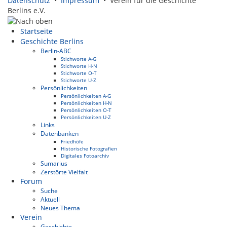
Datenschutz
•
Impressum
• Verein für die Geschichte
Berlins e.V.
Startseite
Geschichte Berlins
Berlin-ABC
Stichworte A-G
Stichworte H-N
Stichworte O-T
Stichworte U-Z
Persönlichkeiten
Persönlichkeiten A-G
Persönlichkeiten H-N
Persönlichkeiten O-T
Persönlichkeiten U-Z
Links
Datenbanken
Friedhöfe
Historische Fotografien
Digitales Fotoarchiv
Sumarius
Zerstörte Vielfalt
Forum
Suche
Aktuell
Neues Thema
Verein
Geschichte