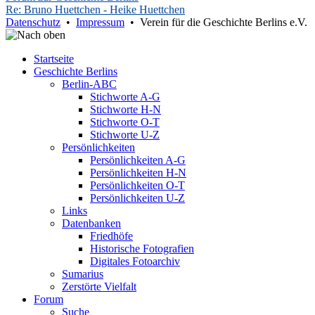
Re: Bruno Huettchen - Heike Huettchen
Datenschutz
•
Impressum
• Verein für die Geschichte Berlins e.V.
Startseite
Geschichte Berlins
Berlin-ABC
Stichworte A-G
Stichworte H-N
Stichworte O-T
Stichworte U-Z
Persönlichkeiten
Persönlichkeiten A-G
Persönlichkeiten H-N
Persönlichkeiten O-T
Persönlichkeiten U-Z
Links
Datenbanken
Friedhöfe
Historische Fotografien
Digitales Fotoarchiv
Sumarius
Zerstörte Vielfalt
Forum
Suche