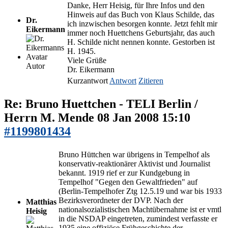
Danke, Herr Heisig, für Ihre Infos und den
Hinweis auf das Buch von Klaus Schilde, das
Dr.
ich inzwischen besorgen konnte. Jetzt fehlt mir
Eikermann
immer noch Huettchens Geburtsjahr, das auch
H. Schilde nicht nennen konnte. Gestorben ist
H. 1945.
Viele Grüße
Autor
Dr. Eikermann
Kurzantwort
Antwort
Zitieren
Re: Bruno Huettchen - TELI Berlin /
Herrn M. Mende
08 Jan 2008 15:10
#1199801434
Bruno Hüttchen war übrigens in Tempelhof als
konservativ-reaktionärer Aktivist und Journalist
bekannt. 1919 rief er zur Kundgebung in
Tempelhof "Gegen den Gewaltfrieden" auf
(Berlin-Tempelhofer Ztg 12.5.19 und war bis 1933
Bezirksverordneter der DVP. Nach der
Matthias
nationalsozialistischen Machtübernahme ist er vmtl
Heisig
in die NSDAP eingetreten, zumindest verfasste er
1935 eine offiziöse Frühgeschichte der