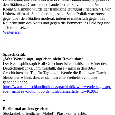
den Städten zu Gunsten der Landesherren zu verändern. Vom
König Sigismund wurde der fränkische Burggraf Friedrich VI. von
Hohenzollern als Statthalter eingesetzt. Seine Politik war zuerst
gegenüber den Städten moderat, indem er militärisch gegen das
Raubrittertum des Adels und gegen die Pommern ins Feld zog und
sich durchsetzte.
Weiterlesen
--
Sprachkritik:
„Wer Wende sagt, sagt eben nicht Revolution“
Der Rechtsphilosoph Rolf Gröschner ist ein kritischer Hörer des
Deutschlandfunks. Ihm missfällt, dass – auch in den 89er-
Geschichten aus Tag für Tag – von Wende die Rede war. Damit
bleibe unerwähnt, dass es sich um eine Freiheitsrevolution
gehandelt habe.
https://www.deutschlandfunk.de/sprachkritik-wer-wende-sagt-sagt-
eben-nicht-revolution.886.de.html?dram:article_id=462883
--
Berlin mal anders gesehen...
Stuckrelief, öffentliche „Möbel“, Plastiken, Graffito.