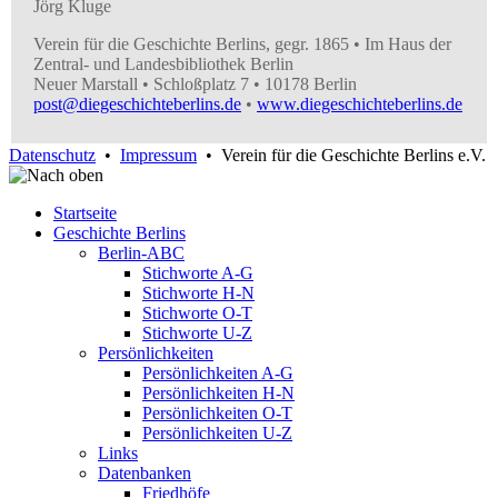
Jörg Kluge
Verein für die Geschichte Berlins, gegr. 1865 • Im Haus der
Zentral- und Landesbibliothek Berlin
Neuer Marstall • Schloßplatz 7 • 10178 Berlin
post@diegeschichteberlins.de
•
www.diegeschichteberlins.de
Datenschutz
•
Impressum
• Verein für die Geschichte Berlins e.V.
Startseite
Geschichte Berlins
Berlin-ABC
Stichworte A-G
Stichworte H-N
Stichworte O-T
Stichworte U-Z
Persönlichkeiten
Persönlichkeiten A-G
Persönlichkeiten H-N
Persönlichkeiten O-T
Persönlichkeiten U-Z
Links
Datenbanken
Friedhöfe