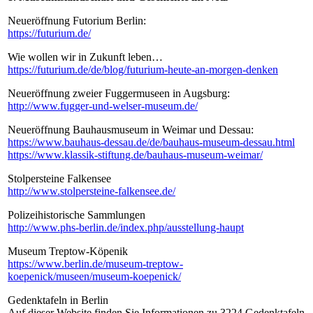
Neueröffnung Futorium Berlin:
https://futurium.de/
Wie wollen wir in Zukunft leben…
https://futurium.de/de/blog/futurium-heute-an-morgen-denken
Neueröffnung zweier Fuggermuseen in Augsburg:
http://www.fugger-und-welser-museum.de/
Neueröffnung Bauhausmuseum in Weimar und Dessau:
https://www.bauhaus-dessau.de/de/bauhaus-museum-dessau.html
https://www.klassik-stiftung.de/bauhaus-museum-weimar/
Stolpersteine Falkensee
http://www.stolpersteine-falkensee.de/
Polizeihistorische Sammlungen
http://www.phs-berlin.de/index.php/ausstellung-haupt
Museum Treptow-Köpenik
https://www.berlin.de/museum-treptow-
koepenick/museen/museum-koepenick/
Gedenktafeln in Berlin
Auf dieser Website finden Sie Informationen zu 3224 Gedenktafeln