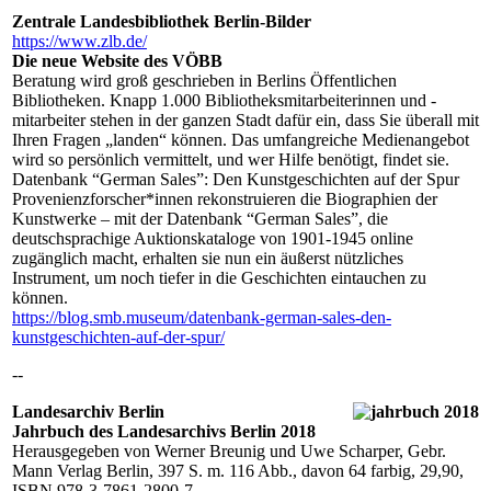
Zentrale Landesbibliothek Berlin-Bilder
https://www.zlb.de/
Die neue Website des VÖBB
Beratung wird groß geschrieben in Berlins Öffentlichen
Bibliotheken. Knapp 1.000 Bibliotheksmitarbeiterinnen und -
mitarbeiter stehen in der ganzen Stadt dafür ein, dass Sie überall mit
Ihren Fragen „landen“ können. Das umfangreiche Medienangebot
wird so persönlich vermittelt, und wer Hilfe benötigt, findet sie.
Datenbank “German Sales”: Den Kunstgeschichten auf der Spur
Provenienzforscher*innen rekonstruieren die Biographien der
Kunstwerke – mit der Datenbank “German Sales”, die
deutschsprachige Auktionskataloge von 1901-1945 online
zugänglich macht, erhalten sie nun ein äußerst nützliches
Instrument, um noch tiefer in die Geschichten eintauchen zu
können.
https://blog.smb.museum/datenbank-german-sales-den-
kunstgeschichten-auf-der-spur/
--
Landesarchiv Berlin
Jahrbuch des Landesarchivs Berlin 2018
Herausgegeben von Werner Breunig und Uwe Scharper, Gebr.
Mann Verlag Berlin, 397 S. m. 116 Abb., davon 64 farbig, 29,90,
ISBN 978-3-7861-2800-7