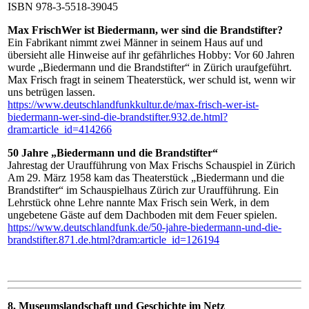
ISBN 978-3-5518-39045
Max FrischWer ist Biedermann, wer sind die Brandstifter?
Ein Fabrikant nimmt zwei Männer in seinem Haus auf und
übersieht alle Hinweise auf ihr gefährliches Hobby: Vor 60 Jahren
wurde „Biedermann und die Brandstifter“ in Zürich uraufgeführt.
Max Frisch fragt in seinem Theaterstück, wer schuld ist, wenn wir
uns betrügen lassen.
https://www.deutschlandfunkkultur.de/max-frisch-wer-ist-
biedermann-wer-sind-die-brandstifter.932.de.html?
dram:article_id=414266
50 Jahre „Biedermann und die Brandstifter“
Jahrestag der Uraufführung von Max Frischs Schauspiel in Zürich
Am 29. März 1958 kam das Theaterstück „Biedermann und die
Brandstifter“ im Schauspielhaus Zürich zur Uraufführung. Ein
Lehrstück ohne Lehre nannte Max Frisch sein Werk, in dem
ungebetene Gäste auf dem Dachboden mit dem Feuer spielen.
https://www.deutschlandfunk.de/50-jahre-biedermann-und-die-
brandstifter.871.de.html?dram:article_id=126194
8. Museumslandschaft und Geschichte im Netz