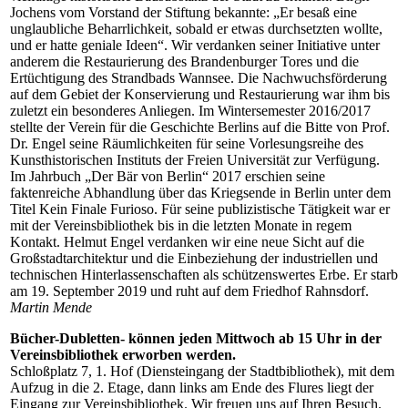
Jochens vom Vorstand der Stiftung bekannte: „Er besaß eine
unglaubliche Beharrlichkeit, sobald er etwas durchsetzten wollte,
und er hatte geniale Ideen“. Wir verdanken seiner Initiative unter
anderem die Restaurierung des Brandenburger Tores und die
Ertüchtigung des Strandbads Wannsee. Die Nachwuchsförderung
auf dem Gebiet der Konservierung und Restaurierung war ihm bis
zuletzt ein besonderes Anliegen. Im Wintersemester 2016/2017
stellte der Verein für die Geschichte Berlins auf die Bitte von Prof.
Dr. Engel seine Räumlichkeiten für seine Vorlesungsreihe des
Kunsthistorischen Instituts der Freien Universität zur Verfügung.
Im Jahrbuch „Der Bär von Berlin“ 2017 erschien seine
faktenreiche Abhandlung über das Kriegsende in Berlin unter dem
Titel Kein Finale Furioso. Für seine publizistische Tätigkeit war er
mit der Vereinsbibliothek bis in die letzten Monate in regem
Kontakt. Helmut Engel verdanken wir eine neue Sicht auf die
Großstadtarchitektur und die Einbeziehung der industriellen und
technischen Hinterlassenschaften als schützenswertes Erbe. Er starb
am 19. September 2019 und ruht auf dem Friedhof Rahnsdorf.
Martin Mende
Bücher-Dubletten- können jeden Mittwoch ab 15 Uhr in der
Vereinsbibliothek erworben werden.
Schloßplatz 7, 1. Hof (Diensteingang der Stadtbibliothek), mit dem
Aufzug in die 2. Etage, dann links am Ende des Flures liegt der
Eingang zur Vereinsbibliothek. Wir freuen uns auf Ihren Besuch.