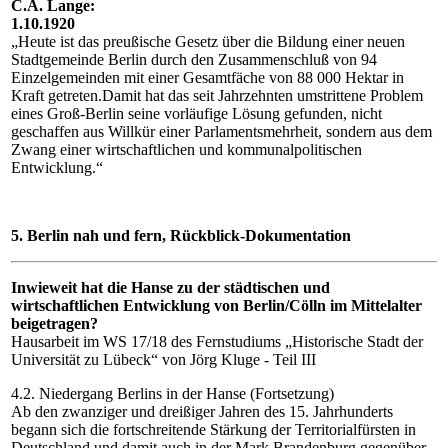
C.A. Lange:
1.10.1920
„Heute ist das preußische Gesetz über die Bildung einer neuen
Stadtgemeinde Berlin durch den Zusammenschluß von 94
Einzelgemeinden mit einer Gesamtfäche von 88 000 Hektar in
Kraft getreten.Damit hat das seit Jahrzehnten umstrittene Problem
eines Groß-Berlin seine vorläufige Lösung gefunden, nicht
geschaffen aus Willkür einer Parlamentsmehrheit, sondern aus dem
Zwang einer wirtschaftlichen und kommunalpolitischen
Entwicklung.“
5. Berlin nah und fern, Rückblick-Dokumentation
Inwieweit hat die Hanse zu der städtischen und
wirtschaftlichen Entwicklung von Berlin/Cölln im Mittelalter
beigetragen?
Hausarbeit im WS 17/18 des Fernstudiums „Historische Stadt der
Universität zu Lübeck“ von Jörg Kluge - Teil III
4.2. Niedergang Berlins in der Hanse (Fortsetzung)
Ab den zwanziger und dreißiger Jahren des 15. Jahrhunderts
begann sich die fortschreitende Stärkung der Territorialfürsten in
Deutschland und damit auch in der Mark Brandenburg.gegenüber