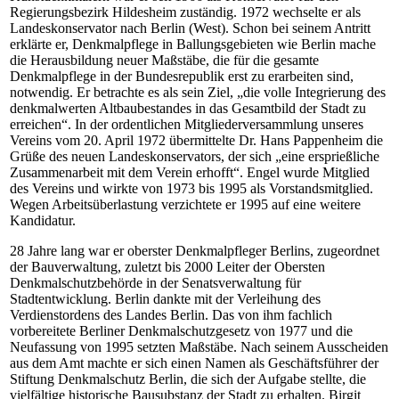
Regierungsbezirk Hildesheim zuständig. 1972 wechselte er als
Landeskonservator nach Berlin (West). Schon bei seinem Antritt
erklärte er, Denkmalpflege in Ballungsgebieten wie Berlin mache
die Herausbildung neuer Maßstäbe, die für die gesamte
Denkmalpflege in der Bundesrepublik erst zu erarbeiten sind,
notwendig. Er betrachte es als sein Ziel, „die volle Integrierung des
denkmalwerten Altbaubestandes in das Gesamtbild der Stadt zu
erreichen“. In der ordentlichen Mitgliederversammlung unseres
Vereins vom 20. April 1972 übermittelte Dr. Hans Pappenheim die
Grüße des neuen Landeskonservators, der sich „eine ersprießliche
Zusammenarbeit mit dem Verein erhofft“. Engel wurde Mitglied
des Vereins und wirkte von 1973 bis 1995 als Vorstandsmitglied.
Wegen Arbeitsüberlastung verzichtete er 1995 auf eine weitere
Kandidatur.
28 Jahre lang war er oberster Denkmalpfleger Berlins, zugeordnet
der Bauverwaltung, zuletzt bis 2000 Leiter der Obersten
Denkmalschutzbehörde in der Senatsverwaltung für
Stadtentwicklung. Berlin dankte mit der Verleihung des
Verdienstordens des Landes Berlin. Das von ihm fachlich
vorbereitete Berliner Denkmalschutzgesetz von 1977 und die
Neufassung von 1995 setzten Maßstäbe. Nach seinem Ausscheiden
aus dem Amt machte er sich einen Namen als Geschäftsführer der
Stiftung Denkmalschutz Berlin, die sich der Aufgabe stellte, die
vielfältige historische Bausubstanz der Stadt zu erhalten. Birgit