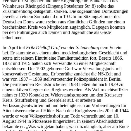
Februar für Mitglieder und ihre Angehörige im Bankettsaal des
Weinhauses Rheingold (Eingang Potsdamer Str. 8) sollte das
Zusammenhörigkeitsgefühl stärken. Die sogenannten Domsitzungen
jeweils an einem Sonnabend um 19 Uhr im Sitzungszimmer des
Deutschen Doms waren schon aus räumlichen Gründen nur einem
beschränkten Kreis von Mitgliedern zugänglich. Dagegen konnten
bei den Führungen auch Damen und Jugendliche als Gäste
teilnehmen.
Im April trat
Fritz Dietloff Graf von der Schulenburg
dem Verein
bei. Er stammte aus einem alten mecklenburgischen Geschlecht und
setzte mit seinem Eintritt eine Familientradition fort. Bereits 1866,
1872 und 1915 hatten sich Verwandte zu einer Mitgliedschaft
entschlossen. Der 1902 geborene Graf war Verwaltungsjurist mit
konservativer Gesinnung. Er begrüßte zunächst die NS-Zeit und
war von 1937 – 1939 stellvertretender Polizeipräsident in Berlin.
Die permanenten Rechtsbrüche seit 1933 ließen ihn nach 1939 zu
einem aktiven Gegner des Regimes werden. Als Wehrmachtsoffizier
nahm er 1939 Kontakt zu Widerstandsgruppen um den Kreisauer
Kreis, Stauffenberg und Goerdeler auf, er arbeitete an
Verfassungsentwürfen mit und beteiligte sich an Vorbereitungen für
Attentatsversuche auf Hitler. Nach den Ereignissen des 20. Juli 1944
wurde er vom Volksgerichtshof zum Tode verurteilt und am 10.
August 1944 in Plötzensee hingerichtet. In seinem Abschiedsbrief
bekannte er: „Was wir getan haben, war unzulänglich, aber am Ende