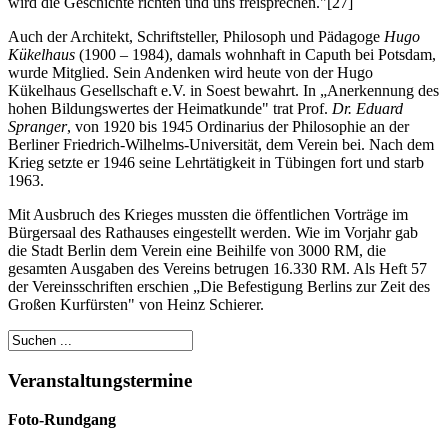
wird die Geschichte richten und uns freisprechen."[27]
Auch der Architekt, Schriftsteller, Philosoph und Pädagoge
Hugo
Kükelhaus
(1900 – 1984), damals wohnhaft in Caputh bei Potsdam,
wurde Mitglied. Sein Andenken wird heute von der Hugo
Kükelhaus Gesellschaft e.V. in Soest bewahrt. In „Anerkennung des
hohen Bildungswertes der Heimatkunde" trat Prof.
Dr. Eduard
Spranger
, von 1920 bis 1945 Ordinarius der Philosophie an der
Berliner Friedrich-Wilhelms-Universität, dem Verein bei. Nach dem
Krieg setzte er 1946 seine Lehrtätigkeit in Tübingen fort und starb
1963.
Mit Ausbruch des Krieges mussten die öffentlichen Vorträge im
Bürgersaal des Rathauses eingestellt werden. Wie im Vorjahr gab
die Stadt Berlin dem Verein eine Beihilfe von 3000 RM, die
gesamten Ausgaben des Vereins betrugen 16.330 RM. Als Heft 57
der Vereinsschriften erschien „Die Befestigung Berlins zur Zeit des
Großen Kurfürsten" von Heinz Schierer.
Veranstaltungstermine
Foto-Rundgang