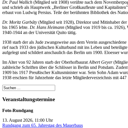
Dr. Paul Wallich
(Mitglied seit 1908) verübte nach dem Novemberpogro
und schrieb als Hauptwerk „Berliner Großkaufleute und Kapitalisten"
erbaut von Ludwig Persius. Teile der berühmten Bibliothek des Natio
Dr. Moritz Garbáty
(Mitglied seit 1928), Direktor und Mitinhaber de
bis 1965 lebte.
Dr. Hans Heimann
(Mitglied von 1919 bis ca. 1926),
1940-1944 an der Universität Quito tätig.
1938 starb der als Jude zwangsweise aus dem Verein ausgeschiedene S
rief nach 1933 den jüdischen Kulturbund mit ins Leben und beteilig
aufgelegt und schildert anschaulich das Berlin um 1900. Eloesser wur
Im Alter von 92 Jahren starb der Oberhofbaurat
Albert Geyer
(Mitglie
zahlreiche Schriften über die Schlösser in Berlin und Potsdam. Zudem
1909 bis 1917 Preußischer Kultusminister war. Sein Sohn Adam wurd
1938 erschien für Jahrzehnte das letzte Mitgliederverzeichnis mit 44
Veranstaltungstermine
Foto-Rundgang
13. August 2026, 11:00 Uhr
Rundgang zum 65. Jahrestag des Mauerbaus