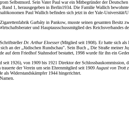
m Selbstmord. Sein Vater Paul war ein Mitbegründer der Deutschen Ban
, Band 1, herausgegeben in Berlin1934. Die Familie Wallich bewohnte 
nalökonomen Paul Wallich befinden sich jetzt in der Yale-Universität/
r Zigarettenfabrik Garbáty in Pankow, musste seinen gesamten Besitz 
 Wirtschaftsberater und Hauptausschussmitglied des Reichsverbandes d
chriftsteller
Dr. Arthur Eloesser
(Mitglied seit 1908). Er hatte sich a
te sich an der „Jüdischen Rundschau". Sein Buch „ Die Straße meiner 
de auf dem Friedhof Stahnsdorf bestattet, 1998 wurde für ihn ein Gede
d seit 1926), von 1909 bis 1921 Direktor der Schlossbaukommission, 
 trauerte der Verein um sein Ehrenmitglied seit 1909
August von Trott z
e als Widerstandskämpfer 1944 hingerichtet.
7 Namen.