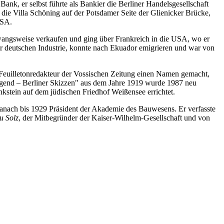
k, er selbst führte als Bankier die Berliner Handelsgesellschaft
die Villa Schöning auf der Potsdamer Seite der Glienicker Brücke,
USA.
zwangsweise verkaufen und ging über Frankreich in die USA, wo er
er deutschen Industrie, konnte nach Ekuador emigrieren und war von
ls Feuilletonredakteur der Vossischen Zeitung einen Namen gemacht,
Jugend – Berliner Skizzen" aus dem Jahre 1919 wurde 1987 neu
nkstein auf dem jüdischen Friedhof Weißensee errichtet.
danach bis 1929 Präsident der Akademie des Bauwesens. Er verfasste
u Solz
, der Mitbegründer der Kaiser-Wilhelm-Gesellschaft und von