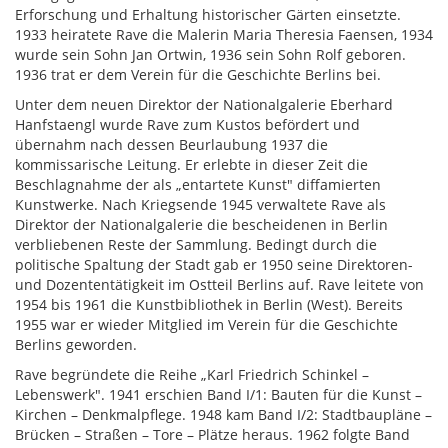
Erforschung und Erhaltung historischer Gärten einsetzte.
1933 heiratete Rave die Malerin Maria Theresia Faensen, 1934
wurde sein Sohn Jan Ortwin, 1936 sein Sohn Rolf geboren.
1936 trat er dem Verein für die Geschichte Berlins bei.
Unter dem neuen Direktor der Nationalgalerie Eberhard
Hanfstaengl wurde Rave zum Kustos befördert und
übernahm nach dessen Beurlaubung 1937 die
kommissarische Leitung. Er erlebte in dieser Zeit die
Beschlagnahme der als „entartete Kunst" diffamierten
Kunstwerke. Nach Kriegsende 1945 verwaltete Rave als
Direktor der Nationalgalerie die bescheidenen in Berlin
verbliebenen Reste der Sammlung. Bedingt durch die
politische Spaltung der Stadt gab er 1950 seine Direktoren-
und Dozententätigkeit im Ostteil Berlins auf. Rave leitete von
1954 bis 1961 die Kunstbibliothek in Berlin (West). Bereits
1955 war er wieder Mitglied im Verein für die Geschichte
Berlins geworden.
Rave begründete die Reihe „Karl Friedrich Schinkel –
Lebenswerk". 1941 erschien Band I/1: Bauten für die Kunst –
Kirchen – Denkmalpflege. 1948 kam Band I/2: Stadtbaupläne –
Brücken – Straßen – Tore – Plätze heraus. 1962 folgte Band