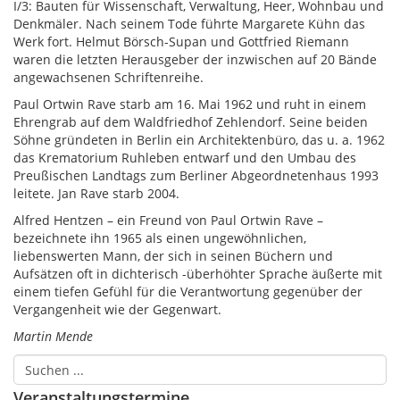
I/3: Bauten für Wissenschaft, Verwaltung, Heer, Wohnbau und
Denkmäler. Nach seinem Tode führte Margarete Kühn das
Werk fort. Helmut Börsch-Supan und Gottfried Riemann
waren die letzten Herausgeber der inzwischen auf 20 Bände
angewachsenen Schriftenreihe.
Paul Ortwin Rave starb am 16. Mai 1962 und ruht in einem
Ehrengrab auf dem Waldfriedhof Zehlendorf. Seine beiden
Söhne gründeten in Berlin ein Architektenbüro, das u. a. 1962
das Krematorium Ruhleben entwarf und den Umbau des
Preußischen Landtags zum Berliner Abgeordnetenhaus 1993
leitete. Jan Rave starb 2004.
Alfred Hentzen – ein Freund von Paul Ortwin Rave –
bezeichnete ihn 1965 als einen ungewöhnlichen,
liebenswerten Mann, der sich in seinen Büchern und
Aufsätzen oft in dichterisch -überhöhter Sprache äußerte mit
einem tiefen Gefühl für die Verantwortung gegenüber der
Vergangenheit wie der Gegenwart.
Martin Mende
Veranstaltungstermine