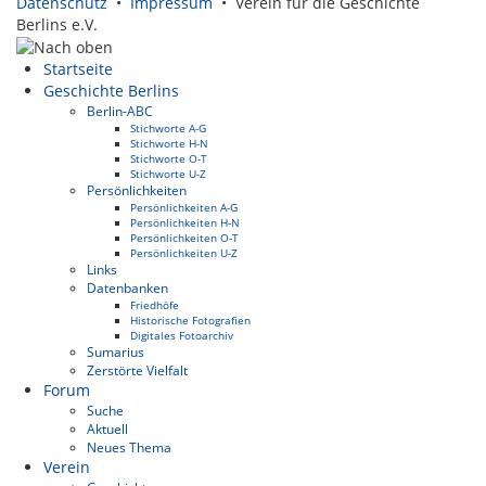
Datenschutz
•
Impressum
• Verein für die Geschichte
Berlins e.V.
Startseite
Geschichte Berlins
Berlin-ABC
Stichworte A-G
Stichworte H-N
Stichworte O-T
Stichworte U-Z
Persönlichkeiten
Persönlichkeiten A-G
Persönlichkeiten H-N
Persönlichkeiten O-T
Persönlichkeiten U-Z
Links
Datenbanken
Friedhöfe
Historische Fotografien
Digitales Fotoarchiv
Sumarius
Zerstörte Vielfalt
Forum
Suche
Aktuell
Neues Thema
Verein