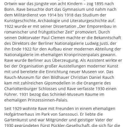
Ortwin war das jüngste von acht Kindern – zog 1895 nach
Bonn. Rave besuchte dort das Gymnasium und nahm nach
dem Militärdienst von 1914 bis 1918 das Studium der
Kunstgeschichte, Archäologie und Literaturgeschichte auf.
1922 wurde er mit seiner Dissertation „Der Emporenbau in
romanischer und frühgotischer Zeit" promoviert. Durch
seinen Doktorvater Paul Clemen machte er die Bekanntschaft
des Direktors der Berliner Nationalgalerie Ludwig Justi, der
ihn Ende 1922 für den Aufbau einer modernen Abteilung der
Nationalgalerie im ehemaligen Kronprinzenpalais gewann.
Rave wurde Berliner aus Überzeugung. Als Assistent wirkte er
bei der Organisation großer Ausstellungen moderner Kunst
mit und bereitete die Einrichtung neuer Museen vor. Das
Rauch-Museum für den Bildhauer Christian Daniel Rauch
kam mit zahlreichen Gipsmodellen in die Orangerie des
Charlottenburger Schlosses und Rave verfasste 1930 einen
Führer. 1931 bezog das Schinkel-Museum Räume im
ehemaligen Prinzessinnen-Palais.
Seit 1929 wohnte Rave mit Freunden in einem ehemaligen
Hofgärtnerhaus im Park von Sanssouci. Er liebte die
Gartenkunst und war Mitgründer und geistiger Vater der
1930 gegründeten Fürst Pückler-Gesellschaft, die sich für die