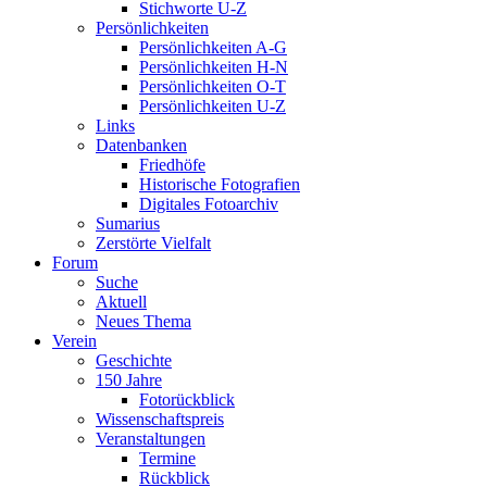
Stichworte U-Z
Persönlichkeiten
Persönlichkeiten A-G
Persönlichkeiten H-N
Persönlichkeiten O-T
Persönlichkeiten U-Z
Links
Datenbanken
Friedhöfe
Historische Fotografien
Digitales Fotoarchiv
Sumarius
Zerstörte Vielfalt
Forum
Suche
Aktuell
Neues Thema
Verein
Geschichte
150 Jahre
Fotorückblick
Wissenschaftspreis
Veranstaltungen
Termine
Rückblick