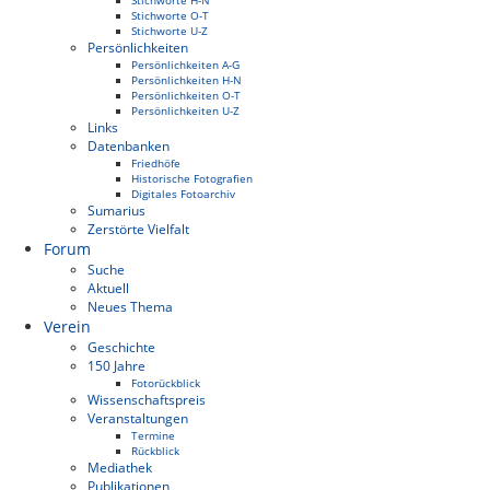
Stichworte H-N
Stichworte O-T
Stichworte U-Z
Persönlichkeiten
Persönlichkeiten A-G
Persönlichkeiten H-N
Persönlichkeiten O-T
Persönlichkeiten U-Z
Links
Datenbanken
Friedhöfe
Historische Fotografien
Digitales Fotoarchiv
Sumarius
Zerstörte Vielfalt
Forum
Suche
Aktuell
Neues Thema
Verein
Geschichte
150 Jahre
Fotorückblick
Wissenschaftspreis
Veranstaltungen
Termine
Rückblick
Mediathek
Publikationen