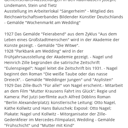
Lindemann, Stein und Tietz
Ausstellung im Arbeiterlokal "Sängerheim" - Mitglied des
Reichswirtschaftsverbandes Bildender Künstler Deutschlands
- Gemälde "Wochenmarkt am Wedding"
1927 Das Gemälde "Feierabend" aus dem Zyklus "Aus dem
Leben eines Großstadtmenschen" wird in der Akademie der
Künste gezeigt. - Gemälde "Die Witwe".
1928 "Parkbank am Wedding" wird in der
Frühjahrsausstellung der Akademie gezeigt. - Nagel und
Heinrich Zille begründen die satirische Zeitschrift
"Eulenspiegel"; Nagel leitet die Zeitschrift bis 1931. - Nagel
beginnt den Roman "Die weiße Taube oder das nasse
Dreieck". - Gemälde "Weddinger Jungen" und "Asylisten"
1929 Das Zille-Buch "Für alle!" von Nagel erscheint.- Mitarbeit
an dem Film "Mutter Krausens Fahrt ins Glück"; Regie und
Kamera: Piel Jutzi (verfilmte auch Alfred Döblins Roman
"Berlin Alexanderplatz); künstlerische Leitung: Otto Nagel,
Käthe Kollwitz und Hans Baluschek; Exposé: Otto Nagel;
Plakate: Nagel und Kollwitz - Mitorganisator der Zille-
Gedenkfeier im Mercedes-Filmpalast, Wedding - Gemälde
"Frühschicht" und "Mutter mit Kind"