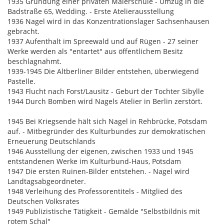
1935 Gründung einer privaten Malerschule - Umzug in die
Badstraße 65, Wedding. - Erste Atelierausstellung
1936 Nagel wird in das Konzentrationslager Sachsenhausen
gebracht.
1937 Aufenthalt im Spreewald und auf Rügen - 27 seiner
Werke werden als "entartet" aus öffentlichem Besitz
beschlagnahmt.
1939-1945 Die Altberliner Bilder entstehen, überwiegend
Pastelle.
1943 Flucht nach Forst/Lausitz - Geburt der Tochter Sibylle
1944 Durch Bomben wird Nagels Atelier in Berlin zerstört.
1945 Bei Kriegsende hält sich Nagel in Rehbrücke, Potsdam
auf. - Mitbegründer des Kulturbundes zur demokratischen
Erneuerung Deutschlands
1946 Ausstellung der eigenen, zwischen 1933 und 1945
entstandenen Werke im Kulturbund-Haus, Potsdam
1947 Die ersten Ruinen-Bilder entstehen. - Nagel wird
Landtagsabgeordneter.
1948 Verleihung des Professorentitels - Mitglied des
Deutschen Volksrates
1949 Publizistische Tätigkeit - Gemälde "Selbstbildnis mit
rotem Schal"