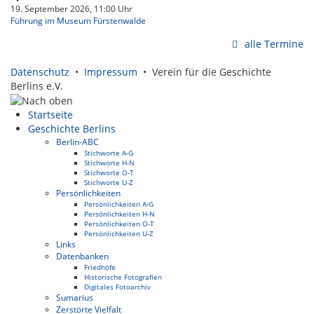
19. September 2026, 11:00 Uhr
Führung im Museum Fürstenwalde
alle Termine
Datenschutz
•
Impressum
• Verein für die Geschichte
Berlins e.V.
Startseite
Geschichte Berlins
Berlin-ABC
Stichworte A-G
Stichworte H-N
Stichworte O-T
Stichworte U-Z
Persönlichkeiten
Persönlichkeiten A-G
Persönlichkeiten H-N
Persönlichkeiten O-T
Persönlichkeiten U-Z
Links
Datenbanken
Friedhöfe
Historische Fotografien
Digitales Fotoarchiv
Sumarius
Zerstörte Vielfalt