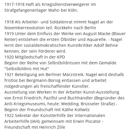
1917-1918 Haft als Kriegsdienstverweigerer im
Strafgefangenenlager Wahn bei Köln.
1918 Als Arbeiter- und Soldatenrat nimmt Nagel an der
Novemberrevolution teil. Rückkehr nach Berlin
1919 Unter dem Einfluss der Werke von August Macke (Blauer
Reiter) entstehen die ersten Ölbilder und Aquarelle. - Nagel
lernt den sozialdemokratischen Kunstkritiker Adolf Behne
kennen, der sein Förderer wird.
1920 Mitgliedschaft in der KPD
Beginn der Reihe von Selbstbildnissen mit dem Gemälde
"Selbstbildnis mit Hut"
1921 Beteiligung am Berliner Märzstreik. Nagel wird deshalb
fristlos bei Bergmann-Borsig entlassen und arbeitet
notgedrungen als freischaffender Künstler.
Ausstellung von Werken in der Arbeiter-Kunst-Ausstellung
von Ernst Friedrich, Pazifist und Buchhändler (Begründer des
Anti-Kriegsmuseums, heute: Wedding, Brüsseler Straße) -
Beginn der Freundschaft mit Käthe Kollwitz
1922 Sekretär der Künstlerhilfe der Internationalen
Arbeiterhilfe (IAH), gemeinsam mit Erwin Piscator -
Freundschaft mit Heinrich Zille