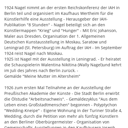
1924 Nagel nimmt an der ersten Reichskonferenz der IAH in
Berlin teil und organisiert im Kaufhaus Wertheim für die
Künstlerhilfe eine Ausstellung - Herausgeber der IAH-
Publikation "8 Stunden" - Nagel beteiligt sich an den
Künstlermappen "Krieg" und "Hunger" - Mit Eric Johanson,
Maler aus Dresden, Organisation der 1. Allgemeinen
Deutschen Kunstausstellung in Moskau, Saratow und
Leningrad (St. Petersburg) im Auftrag der IAH - Im September
1924 reist Nagel nach Moskau.
1925 ist Nagel mit der Ausstellung in Leningrad. - Er heiratet
die Schauspielerin Walentina Nikitina (Wally Nagel)und kehrt
im Juli des Jahres nach Berlin zurück. -
Gemälde "Meine Mutter im Altersheim"
1926 zum ersten Mal Teilnahme an der Ausstellung der
Preußischen Akademie der Künste - Die Stadt Berlin erwirbt
die Ölstudie "Arbeitsnachweis". - Gemäldezyklus "Aus dem
Leben eines Großstadtmenschen" begonnen - Polyptychon
"Wedding-Kneipe" - Eigene Wohnung in der Turiner Straße 4,
Wedding, durch die Petition von mehr als fünfzig Künstlern
an den Berliner Oberbürgermeister - Organisation von
Gemeinschafts-Ausstellungen in den Kaufhäusern Joseph,