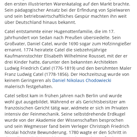
den ersten illustrierten Warenkatalog auf den Markt brachte.
Sein pädagogischer Ansatz bei der Erfindung von Spielwaren
und sein betriebswirtschaftliches Gespür machten ihn weit
über Deutschland hinaus bekannt.
Catel entstammte einer Hugenottenfamilie, die im 17.
Jahrhundert von Sedan nach Preußen übersiedelte. Sein
Großvater, Daniel Catel, wurde 1690 sogar zum Hofzinngießer
ernannt. 1774 heiratete Catel die siebzehnjährige
Kaufmannstochter Elisabeth Wilhelmine Rousset, mit der er
drei Kinder hatte, darunter den bekannten Architekten
Ludwig Friedrich Catel (1776-1819) und den berühmten Maler
Franz Ludwig Catel (1778-1856). Der Hochzeitszug wurde von
keinem Geringeren als
Daniel Nikolaus Chodowiecki
malerisch festgehalten.
Catel selbst kam in frühen Jahren nach Berlin und wurde
wohl gut ausgebildet. Während er als Gerichtsbeisitzer am
französischen Gericht tätig war, widmete er sich im Privaten
intensiv der Feinmechanik. Seine selbstdrehende Erdkugel
wurde von der Akademie der Wissenschaften besprochen
und sein Wegmesser fand beim Verleger Christoph Friedrich
Nicolai höchste Bewunderung. 1780 wagte er den Schritt in