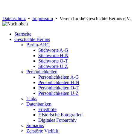
Datenschutz
•
Impressum
• Verein für die Geschichte Berlins e.V.
Startseite
Geschichte Berlins
Berlin-ABC
Stichworte A-G
Stichworte H-N
Stichworte O-T
Stichworte U-Z
Persönlichkeiten
Persönlichkeiten A-G
Persönlichkeiten H-N
Persönlichkeiten O-T
Persönlichkeiten U-Z
Links
Datenbanken
Friedhöfe
Historische Fotografien
Digitales Fotoarchiv
Sumarius
Zerstörte Vielfalt