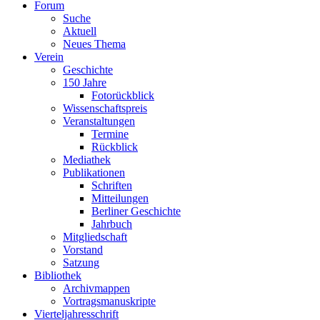
Forum
Suche
Aktuell
Neues Thema
Verein
Geschichte
150 Jahre
Fotorückblick
Wissenschaftspreis
Veranstaltungen
Termine
Rückblick
Mediathek
Publikationen
Schriften
Mitteilungen
Berliner Geschichte
Jahrbuch
Mitgliedschaft
Vorstand
Satzung
Bibliothek
Archivmappen
Vortragsmanuskripte
Vierteljahresschrift