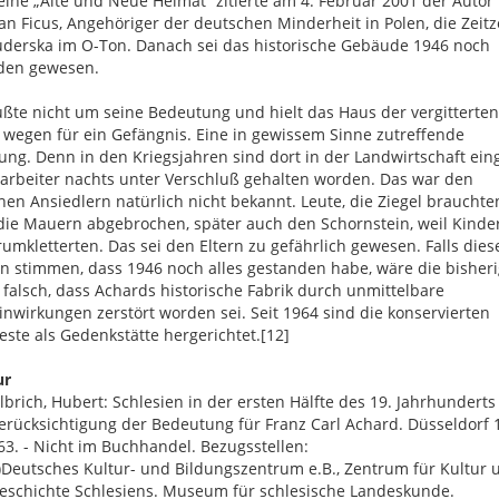
ihe „Alte und Neue Heimat“ zitierte am 4. Februar 2001 der Autor
an Ficus, Angehöriger der deutschen Minderheit in Polen, die Zeit
uderska im O-Ton. Danach sei das historische Gebäude 1946 noch
den gewesen.
te nicht um seine Bedeutung und hielt das Haus der vergitterten
 wegen für ein Gefängnis. Eine in gewissem Sinne zutreffende
ng. Denn in den Kriegsjahren sind dort in der Landwirtschaft ein
rbeiter nachts unter Verschluß gehalten worden. Das war den
hen Ansiedlern natürlich nicht bekannt. Leute, die Ziegel brauchte
ie Mauern abgebrochen, später auch den Schornstein, weil Kinde
umkletterten. Das sei den Eltern zu gefährlich gewesen. Falls dies
 stimmen, dass 1946 noch alles gestanden habe, wäre die bisher
 falsch, dass Achards historische Fabrik durch unmittelbare
inwirkungen zerstört worden sei. Seit 1964 sind die konservierten
ste als Gedenkstätte hergerichtet.[12]
ur
lbrich, Hubert: Schlesien in der ersten Hälfte des 19. Jahrhunderts
erücksichtigung der Bedeutung für Franz Carl Achard. Düsseldorf 1
63. - Nicht im Buchhandel. Bezugsstellen:
)Deutsches Kultur- und Bildungszentrum e.B., Zentrum für Kultur 
eschichte Schlesiens. Museum für schlesische Landeskunde.