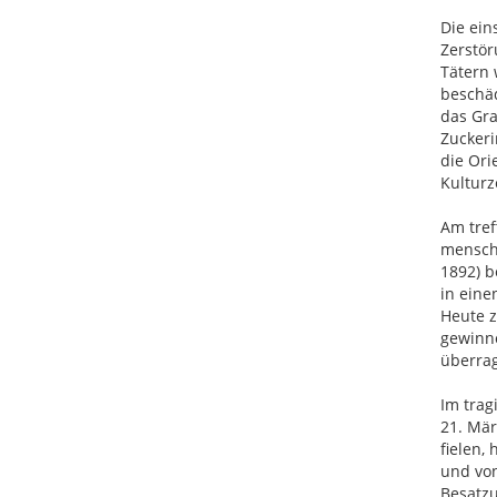
Die ein
Zerstör
Tätern
beschäd
das Gra
Zuckeri
die Ori
Kulturz
Am tref
menschl
1892) b
in eine
Heute z
gewinno
überrag
Im trag
21. Mär
fielen,
und vo
Besatzu