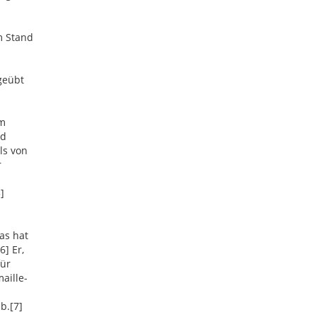
m Stand
geübt
em
nd
ls von
r
]
as hat
] Er,
für
aille-
b.[7]