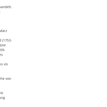
handelt.
t
 März
 (1753-
(vor
709-
es
en im
phe von
ie
ung