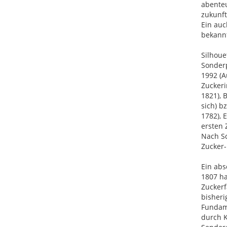
abenteu
zukunft
Ein auc
bekann
Silhoue
Sonderp
1992 (A
Zuckeri
1821), 
sich) b
1782), 
ersten 
Nach Sc
Zucker
Ein abs
1807 ha
Zuckerf
bisheri
Fundam
durch K