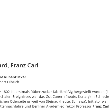
rd, Franz Carl
hre Rübenzucker
ert Olbrich
 1802 ist erstmals Rübenzucker fabrikmäßig hergestellt worden.[1
chalen Ereignisses war das Gut Cunern (heute: Konary) in Schlesi
lichen Oderseite unweit von Steinau (heute: Scinawa). Initiator war
ttennachfahre und Berliner Akademiedirektor Professor
Franz Car