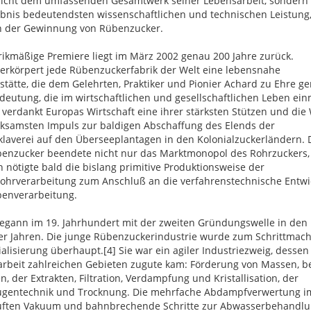
nicht dem umfassenden Gesamtwerk seiner Lebensarbeit, sondern 
bnis bedeutendsten wissenschaftlichen und technischen Leistung
h der Gewinnung von Rübenzucker.
rikmäßige Premiere liegt im März 2002 genau 200 Jahre zurück.
erkörpert jede Rübenzuckerfabrik der Welt eine lebensnahe
tätte, die dem Gelehrten, Praktiker und Pionier Achard zu Ehre ger
deutung, die im wirtschaftlichen und gesellschaftlichen Leben ein
m verdankt Europas Wirtschaft eine ihrer stärksten Stützen und die
ksamsten Impuls zur baldigen Abschaffung des Elends der
laverei auf den Überseeplantagen in den Kolonialzuckerländern.
benzucker beendete nicht nur das Marktmonopol des Rohrzuckers,
 nötigte bald die bislang primitive Produktionsweise der
ohrverarbeitung zum Anschluß an die verfahrenstechnische Entwi
benverarbeitung.
egann im 19. Jahrhundert mit der zweiten Gründungswelle in den
er Jahren. Die junge Rübenzuckerindustrie wurde zum Schrittmach
ialisierung überhaupt.[4] Sie war ein agiler Industriezweig, dessen
arbeit zahlreichen Gebieten zugute kam: Förderung von Massen, b
, der Extrakten, Filtration, Verdampfung und Kristallisation, der
fugentechnik und Trocknung. Die mehrfache Abdampfverwertung i
uften Vakuum und bahnbrechende Schritte zur Abwasserbehandlu