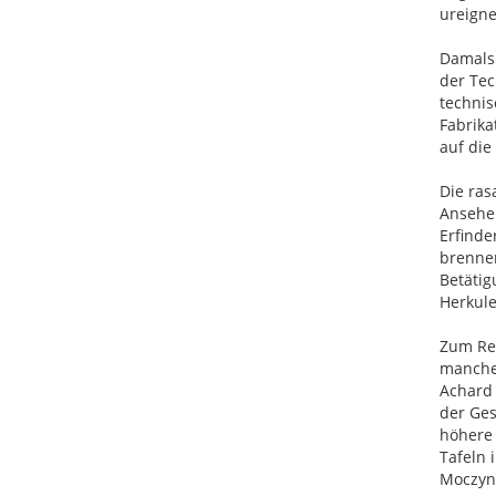
ureigne
Damals 
der Tec
technis
Fabrika
auf die
Die ras
Ansehen
Erfinde
brennen
Betätig
Herkule
Zum Re
manche
Achard 
der Ges
höhere 
Tafeln 
Moczynd