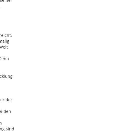
seiner
,
eicht.
malig
 Welt
 Denn
cklung
er der
ei den
m
ng sind