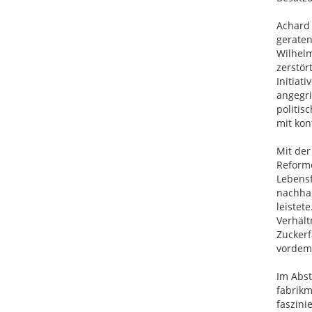
Achard 
geraten
Wilhelm
zerstör
Initiat
angegri
politis
mit kon
Mit der
Reforme
Lebensf
nachha
leistet
Verhält
Zuckerf
vordem
Im Abst
fabrik
faszini