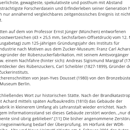
erlichste, gewagteste, spekulativste und posthum mit Abstand
strächtigste Forscherdasein und Erfinderleben seiner Generation 
h nur annähernd vergleichbares zeitgenössisches Ereignis ist nich
t.
tten auf dem von Professor Ernst Jünger (München) entworfenen
ostwertzeichen (43 × 25,5 mm, Sechsfarben-Offsetdruck) vom 12.
usgabetag) zum 125-jährigen Gründungsjahr des Instituts für
ndustrie nach Motiven aus dem Zucker-Museum: Franz Carl Achard
Begründer der Rübenzuckerfabrikation, mit seinem Amtsvorgänger 
zw. einem Nachfahre (hinter sich): Andreas Sigismund Marggraf (1
Entdecker des Rübenzuckers, Carl Scheibler (1827-1899), Gründer d
Zuckerinstituts.
herenschnitten von Jean-Yves Dousset (1980) von den Bronzebüst
-Museum Berlin.
chließendes Wort zur historischen Stätte. Nach der Brandkatastro
t Achard mittels späten Aufbaukredits (1810) das Gebäude der
abrik in kleinerem Umfang als Lehranstalt wieder errichtet. Nach
gem Informationsstand sei dieses Gebäude zerstört worden, „nur d
ente sind übrig geblieben“.[11] Die bisher angenommene Zerstör
riegseinwirkung bedarf der Überprüfung. Im Hörfunk der WDR-