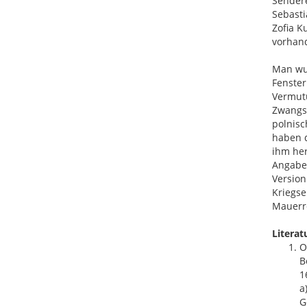
Sendere
Sebasti
Zofia K
vorhan
Man wuß
Fenster
Vermutu
Zwangsa
polnisc
haben d
ihm her
Angaben
Version
Kriegse
Mauerre
Literat
O
B
1
a
G