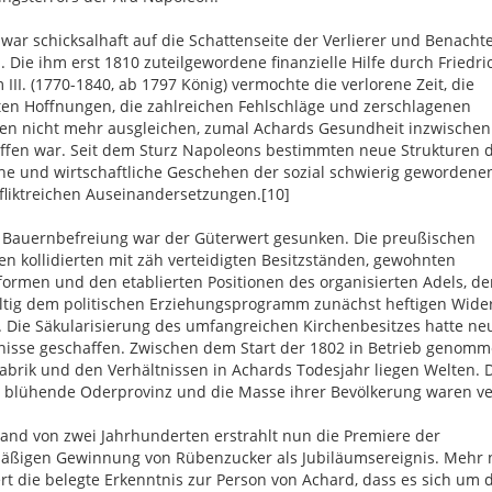
war schicksalhaft auf die Schattenseite der Verlierer und Benachte
. Die ihm erst 1810 zuteilgewordene finanzielle Hilfe durch Friedri
 III. (1770-1840, ab 1797 König) vermochte die verlorene Zeit, die
ten Hoffnungen, die zahlreichen Fehlschläge und zerschlagenen
iven nicht mehr ausgleichen, zumal Achards Gesundheit inzwischen
ffen war. Seit dem Sturz Napoleons bestimmten neue Strukturen 
che und wirtschaftliche Geschehen der sozial schwierig gewordenen
fliktreichen Auseinandersetzungen.[10]
 Bauernbefreiung war der Güterwert gesunken. Die preußischen
n kollidierten mit zäh verteidigten Besitzständen, gewohnten
ormen und den etablierten Positionen des organisierten Adels, de
ltig dem politischen Erziehungsprogramm zunächst heftigen Wide
e. Die Säkularisierung des umfangreichen Kirchenbesitzes hatte ne
nisse geschaffen. Zwischen dem Start der 1802 in Betrieb genom
abrik und den Verhältnissen in Achards Todesjahr liegen Welten. 
 blühende Oderprovinz und die Masse ihrer Bevölkerung waren ve
and von zwei Jahrhunderten erstrahlt nun die Premiere der
mäßigen Gewinnung von Rübenzucker als Jubiläumsereignis. Mehr 
ert die belegte Erkenntnis zur Person von Achard, dass es sich um 