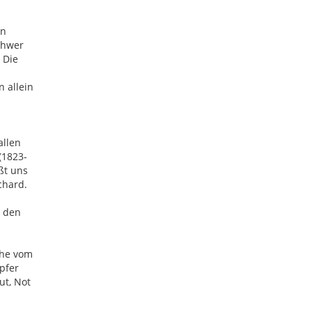
en
chwer
 Die
n allein
allen
(1823-
ßt uns
chard.
u den
phe vom
pfer
ut, Not