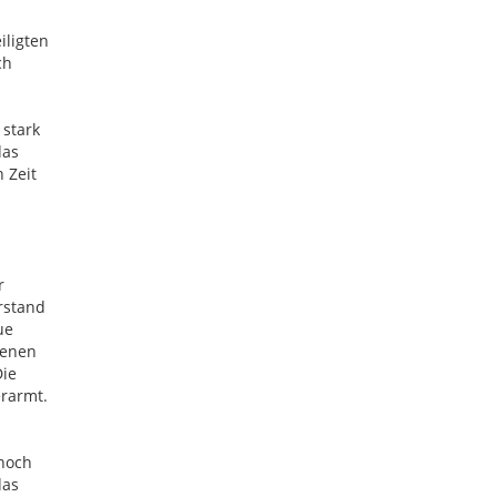
iligten
ch
 stark
das
 Zeit
r
rstand
ue
menen
Die
rarmt.
noch
das