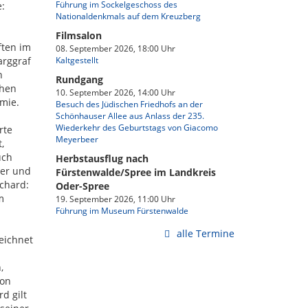
Führung im Sockelgeschoss des
e:
Nationaldenkmals auf dem Kreuzberg
Filmsalon
ften im
08. September 2026, 18:00 Uhr
arggraf
Kaltgestellt
n
Rundgang
chen
10. September 2026, 14:00 Uhr
emie.
Besuch des Jüdischen Friedhofs an der
Schönhauser Allee aus Anlass der 235.
Wiederkehr des Geburtstags von Giacomo
rte
Meyerbeer
,
uch
Herbstausflug nach
her und
Fürstenwalde/Spree im Landkreis
chard:
Oder-Spree
m
19. September 2026, 11:00 Uhr
Führung im Museum Fürstenwalde
alle Termine
eichnet
,
ion
d gilt