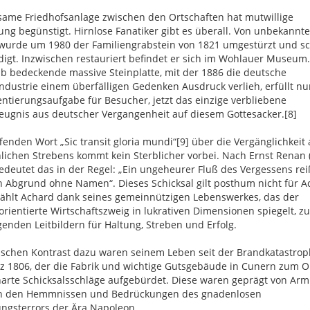
same Friedhofsanlage zwischen den Ortschaften hat mutwillige
ung begünstigt. Hirnlose Fanatiker gibt es überall. Von unbekannt
 wurde um 1980 der Familiengrabstein von 1821 umgestürzt und s
igt. Inzwischen restauriert befindet er sich im Wohlauer Museum.
b bedeckende massive Steinplatte, mit der 1886 die deutsche
ndustrie einem überfälligen Gedenken Ausdruck verlieh, erfüllt nu
entierungsaufgabe für Besucher, jetzt das einzige verbliebene
eugnis aus deutscher Vergangenheit auf diesem Gottesacker.[8]
fenden Wort „Sic transit gloria mundi“[9] über die Vergänglichkeit 
ichen Strebens kommt kein Sterblicher vorbei. Nach Ernst Renan 
edeutet das in der Regel: „Ein ungeheurer Fluß des Vergessens rei
n Abgrund ohne Namen“. Dieses Schicksal gilt posthum nicht für A
ählt Achard dank seines gemeinnützigen Lebenswerkes, das der
rientierte Wirtschaftszweig in lukrativen Dimensionen spiegelt, z
enden Leitbildern für Haltung, Streben und Erfolg.
ischen Kontrast dazu waren seinem Leben seit der Brandkatastro
z 1806, der die Fabrik und wichtige Gutsgebäude in Cunern zum O
 harte Schicksalsschläge aufgebürdet. Diese waren geprägt von Arm
n den Hemmnissen und Bedrückungen des gnadenlosen
ngsterrors der Ära Napoleon.