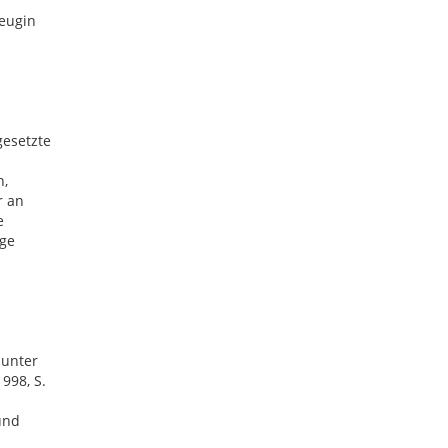
zeugin
gesetzte
n,
r an
e
ige
 unter
998, S.
und