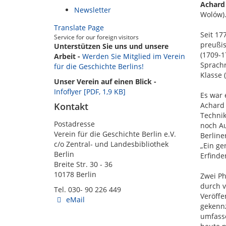
Achard
Newsletter
Wolów)
Translate Page
Seit 17
Service for our foreign visitors
preußis
Unterstützen Sie uns und unsere
(1709-
Arbeit -
Werden Sie Mitglied im Verein
Sprachr
für die Geschichte Berlins!
Klasse 
Unser Verein auf einen Blick -
Infoflyer [PDF, 1,9 KB]
Es war 
Kontakt
Achard 
Technik
Postadresse
noch Au
Verein für die Geschichte Berlin e.V.
Berline
c/o Zentral- und Landesbibliothek
„Ein ge
Berlin
Erfinde
Breite Str. 30 - 36
10178 Berlin
Zwei Ph
durch v
Tel. 030- 90 226 449
Veröffe
eMail
gekenn
umfasse