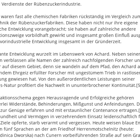
 Verdienste der Rübenzuckerindustrie.
waren fast alle chemischen Fabriken rückständig im Vergleich zu
hnik der Rübenzuckerfabriken. Diese haben nicht nur ihre eigene
che Entwicklung vorangebracht; sie haben auf zahlreiche andere
tionszweige vorbildhaft gewirkt und insgesamt großen Einfluß aus
 vorindustrielle Entwicklung insgesamt in der Gründerzeit.
ante Entwicklung wurzelt im Lebenswerk von Achard. Neben sein
 verblassen alle Namen der zahlreich nachfolgenden Forscher u
r auf diesem Gebiet, denn sie wandeln auf dem Pfad, den Achard a
dem Ehrgeiz erfüllter Forscher mit ungestümem Trieb in rastlose
ung gewiesen hat. Von den außerordentlichen Leistungen seiner
s-Natur profitiert die Nachwelt in ununterbrochener Kontinuität.[5
aktionsschema gegen Herausragende und Erfolgreiche gehören
rlei Widerstände, Behinderungen, Mißgunst und Anfeindungen. D
zur Genüge erfahren und mit erstaunlicher Contenance ertragen.[6
undheit und Vermögen in verzehrendem Einsatz leidenschaftlich 
Ziele opferte, starb verarmt und vergessen. Heute weisen blaue Em
in fünf Sprachen an der am Friedhof Herrenmotschelnitz (heute:
inica Dworska) nach Cunern vorbeiführenden Straße auf sein Gra