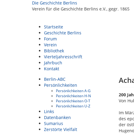
Die Geschichte Berlins
Verein für die Geschichte Berlins e.V., gegr. 1865
Startseite
Geschichte Berlins
Forum
Verein
Bibliothek
Vierteljahresschrift
Jahrbuch
Kontakt
Acha
Berlin-ABC
Persönlichkeiten
Persönlichkeiten A-G
200 Ja
Persönlichkeiten H-N
Von Hub
Persönlichkeiten O-T
Persönlichkeiten U-Z
Links
Im März
Datenbanken
des epo
Sumarius
der öst
Zerstörte Vielfalt
Hugeno