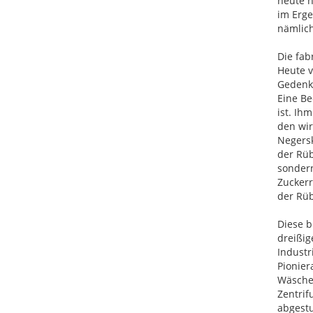
heute 
im Erge
nämlic
Die fab
Heute v
Gedenks
Eine Be
ist. Ih
den wir
Negersk
der Rü
sondern
Zuckerr
der Rü
Diese b
dreißig
Industr
Pionier
Wäschen
Zentri
abgest