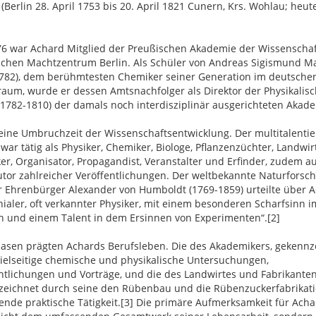
(Berlin 28. April 1753 bis 20. April 1821 Cunern, Krs. Wohlau; heut
.
76 war Achard Mitglied der Preußischen Akademie der Wissenscha
chen Machtzentrum Berlin. Als Schüler von Andreas Sigismund M
1782), dem berühmtesten Chemiker seiner Generation im deutsche
aum, wurde er dessen Amtsnachfolger als Direktor der Physikalis
(1782-1810) der damals noch interdisziplinär ausgerichteten Akad
eine Umbruchzeit der Wissenschaftsentwicklung. Der multitalentie
war tätig als Physiker, Chemiker, Biologe, Pflanzenzüchter, Landwirt
er, Organisator, Propagandist, Veranstalter und Erfinder, zudem a
tor zahlreicher Veröffentlichungen. Der weltbekannte Naturforsc
r Ehrenbürger Alexander von Humboldt (1769-1859) urteilte über A
nialer, oft verkannter Physiker, mit einem besonderen Scharfsinn i
n und einem Talent in dem Ersinnen von Experimenten“.[2]
asen prägten Achards Berufsleben. Die des Akademikers, gekennz
ielseitige chemische und physikalische Untersuchungen,
ntlichungen und Vorträge, und die des Landwirtes und Fabrikanten
zeichnet durch seine den Rübenbau und die Rübenzuckerfabrikat
nde praktische Tätigkeit.[3] Die primäre Aufmerksamkeit für Achar