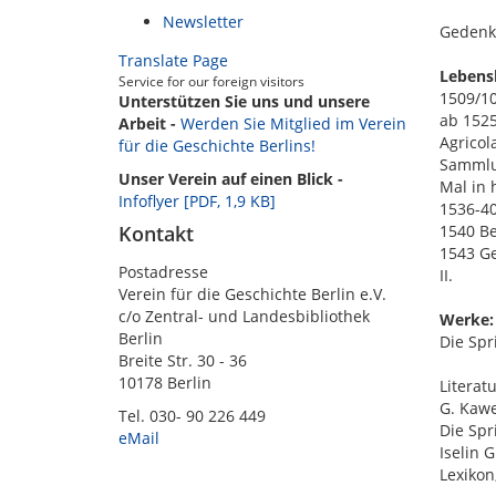
Newsletter
Gedenko
Translate Page
Lebensl
Service for our foreign visitors
1509/10
Unterstützen Sie uns und unsere
ab 1525
Arbeit -
Werden Sie Mitglied im Verein
Agricol
für die Geschichte Berlins!
Sammlun
Unser Verein auf einen Blick -
Mal in 
Infoflyer [PDF, 1,9 KB]
1536-40
Kontakt
1540 Be
1543 Ge
Postadresse
II.
Verein für die Geschichte Berlin e.V.
c/o Zentral- und Landesbibliothek
Werke:
Berlin
Die Spr
Breite Str. 30 - 36
10178 Berlin
Literatu
G. Kawe
Tel. 030- 90 226 449
Die Spr
eMail
Iselin 
Lexikon