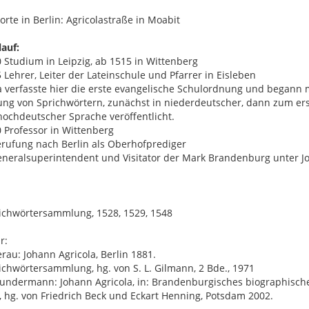
rte in Berlin: Agricolastraße in Moabit
auf:
 Studium in Leipzig, ab 1515 in Wittenberg
 Lehrer, Leiter der Lateinschule und Pfarrer in Eisleben
a verfasste hier die erste evangelische Schulordnung und begann 
g von Sprichwörtern, zunächst in niederdeutscher, dann zum er
hochdeutscher Sprache veröffentlicht.
 Professor in Wittenberg
rufung nach Berlin als Oberhofprediger
neralsuperintendent und Visitator der Mark Brandenburg unter J
ichwörtersammlung, 1528, 1529, 1548
r:
rau: Johann Agricola, Berlin 1881.
ichwörtersammlung, hg. von S. L. Gilmann, 2 Bde., 1971
Gundermann: Johann Agricola, in: Brandenburgisches biographisch
, hg. von Friedrich Beck und Eckart Henning, Potsdam 2002.