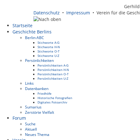
Gerhil
Datenschutz
•
Impressum
• Verein für die Geschi
Startseite
Geschichte Berlins
Berlin-ABC
Stichworte A-G
Stichworte H-N
Stichworte O-T
Stichworte U-Z
Persönlichkeiten
Persönlichkeiten A-G
Persönlichkeiten H-N
Persönlichkeiten O-T
Persönlichkeiten U-Z
Links
Datenbanken
Friedhöfe
Historische Fotografien
Digitales Fotoarchiv
Sumarius
Zerstörte Vielfalt
Forum
Suche
Aktuell
Neues Thema