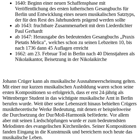
1640: Beginn einer neuen Schaffensphase mit
Veröffentlichung des ersten lutherischen Gesangbuchs für
Berlin und Entwicklung eines neuen musikalischen Satztyps,
der für den Rest des Jahrhunderts prägend werden sollte
ab 1643: fruchtbare Zusammenarbeit mit dem Liederdichter
Paul Gerhardt
ab 1647: Herausgabe des bedeutenden Gesangbuchs „Praxis
Pietatis Melica", welches schon zu seinen Lebzeiten 10, bis
nach 1736 dann 45 Auflagen erreicht
1662: am 23. Februar Tod in Berlin nach 40 Dienstjahren als
Nikolaikantor, Beisetzung in der Nikolaikirche
Johann Crüger kann als musikalische Ausnahmeerscheinung gelten.
Mit einer nur kurzen musikalischen Ausbildung waren schon seine
ersten Kompositionen so erfolgreich, dass er erst 24-jährig als
Wittenberger Student in das wichtigste musikalische Amt in Berlin
berufen wurde. Weit über seine Lebenszeit hinaus behielten Crügers
musiktheoretische Werke Bedeutung, mit denen er beispielsweise
die Durchsetzung der Dur/Moll-Harmonik beförderte. Vor allem
aber mit seinen Liedschöpfungen wurde er zum bedeutendsten
Melodisten des evangelischen Kirchenliedes. Seiner Kompositionen
fanden Eingang in die Kunstmusik und bereichern noch heute das
musikalische Leben.