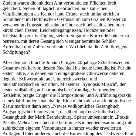
Zudem waren die mit dem Amt verbundenen Pflichten breit
gefächert. Neben oft täglich mehrfachen musikalischen
Verpflichtungen als Kantor hatte Crüger auch umfangreichen
Schuldienst im Berlinischen Gymnasium zum Grauen Kloster zu
versehen und musste mit seinem Chor auch bei städtischen oder
kirchlichen Festen, Leichenbegängnissen, Hochzeiten oder
Kindstaufen zur Verfügung stehen. Sogar die Kurrende hatte er zu
betreuen, mit deren Gesang sich weniger bemittelte Schüler
Aufenthalt und Zubrot verdienten. Wo blieb da die Zeit für eigene
Schöpfungen?
Aber dennoch brachte Johann Crügers 40-jährige Schaffenszeit ein
Gesamtwerk hervor, dessen Nachhall bis heute lebendig ist. Für die
ersten Jahre, aus denen auch einige größere Chorwerke datieren,
liegt der Schwerpunkt auf Unterrichtswerken und
musiktheoretischen Schriften. Mit seiner „Synopsis Musica", der
ersten vollständig auf harmonischer Grundlage beruhenden
Satzlehre, prägte Crüger die Kompositions- und Aufführungspraxis
seines Jahrhunderts nachhaltig. Eine nicht zuletzt auch biografische
Zäsur markiert dann sein „Newes vollkömliches Gesangbuch
Augspurgischer Confession", das überhaupt erste lutherische
Gesangbuch der Mark Brandenburg. Später umbenannt in „Praxis
Pietatis Melica", erschien die berühmte Kirchenliedersammlung mit
zahlreichen eigenen Vertonungen in immer wieder erweiterten
Auflagen. Unter anderem auch die Entwicklung des Liedwerks Paul