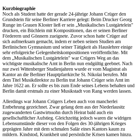
Kurzbiographie
Noch als Student hatte der gerade 24-jährige Johann Crüger den
Grundstein für seine Berliner Karriere gelegt: Beim Drucker Georg
Runge im Grauen Kloster ließ er sein „Musikalisches Lustgärtelein"
drucken, ein Büchlein mit Kompositionen, das er seinen Berliner
Förderern und Gönnern zueignete. Zuvor schon hatte Crüger auf
sich aufmerksam gemacht, indem er neben seinen Studien am
Berlinischen Gymnasium und seiner Tätigkeit als Hauslehrer einige
sehr erfolgreiche Gelegenheitskompositionen veröffentlichte. Mit
dem „Musikalischen Lustgärtelein" war Crügers Weg an das
wichtigste musikalische Amt in Berlin nun endgültig geebnet. Nach
nur zwei Wittenberger Studienjahren wurde er vom Magistrat als
Kantor an die Berliner Hauptpfarrkirche St. Nikolai berufen. Mit
dem Titel Musikdirektor zu Berlin trat Johann Crüger sein Amt im
Jahre 1622 an. Er sollte es bis zum Ende seines Lebens behalten und
Berlin damit erstmals zu einer Musikstadt von Rang werden lassen.
Allerdings war Johann Crügers Leben auch von mancherlei
Entbehrung gezeichnet. Zwar gelang dem aus der Niederlausitz
zugewanderten Gastwirtssohn durch Heirat bald auch ein
gesellschaftlicher Aufstieg. Gleichzeitig jedoch waren die widrigen
Lebensumstände dieser von den Folgen des 30-jährigen Krieges
geprägten Jahre mit dem schmalen Salär eines Kantors kaum zu
mildern. Kindstod, Krankheit und persönliche Krisen kamen hinzu.