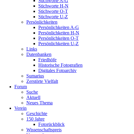
Stichworte A-G
Stichworte H-N
Stichworte O-T
Stichworte U-Z
Persönlichkeiten
Persönlichkeiten A-G
Persönlichkeiten H-N
Persönlichkeiten O-T
Persönlichkeiten U-Z
Links
Datenbanken
Friedhöfe
Historische Fotografien
Digitales Fotoarchiv
Sumarius
Zerstörte Vielfalt
Forum
Suche
Aktuell
Neues Thema
Verein
Geschichte
150 Jahre
Fotorückblick
Wissenschaftspreis