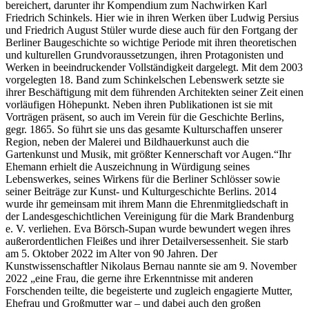
bereichert, darunter ihr Kompendium zum Nachwirken Karl
Friedrich Schinkels. Hier wie in ihren Werken über Ludwig Persius
und Friedrich August Stüler wurde diese auch für den Fortgang der
Berliner Baugeschichte so wichtige Periode mit ihren theoretischen
und kulturellen Grundvoraussetzungen, ihren Protagonisten und
Werken in beeindruckender Vollständigkeit dargelegt. Mit dem 2003
vorgelegten 18. Band zum Schinkelschen Lebenswerk setzte sie
ihrer Beschäftigung mit dem führenden Architekten seiner Zeit einen
vorläufigen Höhepunkt. Neben ihren Publikationen ist sie mit
Vorträgen präsent, so auch im Verein für die Geschichte Berlins,
gegr. 1865. So führt sie uns das gesamte Kulturschaffen unserer
Region, neben der Malerei und Bildhauerkunst auch die
Gartenkunst und Musik, mit größter Kennerschaft vor Augen.“Ihr
Ehemann erhielt die Auszeichnung in Würdigung seines
Lebenswerkes, seines Wirkens für die Berliner Schlösser sowie
seiner Beiträge zur Kunst- und Kulturgeschichte Berlins. 2014
wurde ihr gemeinsam mit ihrem Mann die Ehrenmitgliedschaft in
der Landesgeschichtlichen Vereinigung für die Mark Brandenburg
e. V. verliehen. Eva Börsch-Supan wurde bewundert wegen ihres
außerordentlichen Fleißes und ihrer Detailversessenheit. Sie starb
am 5. Oktober 2022 im Alter von 90 Jahren. Der
Kunstwissenschaftler Nikolaus Bernau nannte sie am 9. November
2022 „eine Frau, die gerne ihre Erkenntnisse mit anderen
Forschenden teilte, die begeisterte und zugleich engagierte Mutter,
Ehefrau und Großmutter war – und dabei auch den großen