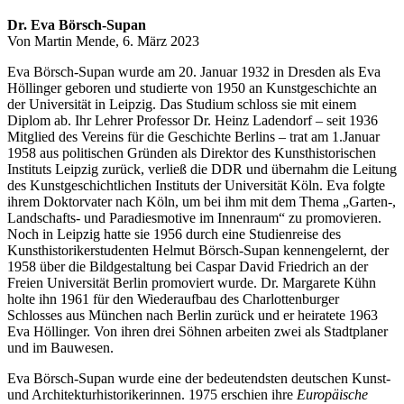
Dr. Eva Börsch-Supan
Von Martin Mende, 6. März 2023
Eva Börsch-Supan wurde am 20. Januar 1932 in Dresden als Eva
Höllinger geboren und studierte von 1950 an Kunstgeschichte an
der Universität in Leipzig. Das Studium schloss sie mit einem
Diplom ab. Ihr Lehrer Professor Dr. Heinz Ladendorf – seit 1936
Mitglied des Vereins für die Geschichte Berlins – trat am 1.Januar
1958 aus politischen Gründen als Direktor des Kunsthistorischen
Instituts Leipzig zurück, verließ die DDR und übernahm die Leitung
des Kunstgeschichtlichen Instituts der Universität Köln. Eva folgte
ihrem Doktorvater nach Köln, um bei ihm mit dem Thema „Garten-,
Landschafts- und Paradiesmotive im Innenraum“ zu promovieren.
Noch in Leipzig hatte sie 1956 durch eine Studienreise des
Kunsthistorikerstudenten Helmut Börsch-Supan kennengelernt, der
1958 über die Bildgestaltung bei Caspar David Friedrich an der
Freien Universität Berlin promoviert wurde. Dr. Margarete Kühn
holte ihn 1961 für den Wiederaufbau des Charlottenburger
Schlosses aus München nach Berlin zurück und er heiratete 1963
Eva Höllinger. Von ihren drei Söhnen arbeiten zwei als Stadtplaner
und im Bauwesen.
Eva Börsch-Supan wurde eine der bedeutendsten deutschen Kunst-
und Architekturhistorikerinnen. 1975 erschien ihre
Europäische