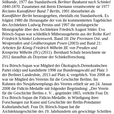
Stilkunde
, 1977 das Standardwerk
Berliner Baukunst nach Schinkel
1840-1870
. Zusammen mit ihrem Ehemann verantwortete sie 1977
Reclams Kunstführer Band 7 Berlin
, 1991 überarbeitet als
Kunstführer Berlin
herausgegeben, ebenfalls ein Standardwerk. Es
folgten 1980 die Herausgabe der von ihr kommentierten Tagebücher
des Architekten Ludwig Persius und 1997 die umfangreiche
Monographie über den Architekten Friedrich August Stüler. Eva
Börsch-Supan war schließlich Mitherausgeberin aus der Reihe
Karl
Friedrich Schinkel Lebenswerk
. Band 18:
Die Provinzen Ost- und
Westpreußen und Großherzogtum Posen
(2003) und Band 21:
Arbeiten für König Friedrich Wilhelm III. von Preußen und
Kronprinz Wilhelm (IV.) (
2011). Bernhard Schulz bezeichnete sie
2012 daraufhin als Doyenne der Schinkelforschung.
Eva Börsch-Supan war Mitglied der Ökologisch-Demokratischen
Partei (ödp) und kandidierte 1998 zur Bundestagswahl auf Platz 3
der Berliner Landesliste, 2013 auf Platz 4, vergeblich. Von 2008 an
war sie Mitglied des Verreins für die Geschichte Berlins. Im
Rahmen des Neujahrsempfangs des Vereins erhielt sie am 24. Januar
2008 die Fidicin-Medaille mit folgender Begründung: „Der Verein
für die Geschichte Berlins e. V. , gegründet 1865, verleiht Frau Dr.
Eva Börsch-Supan die Fidicin-Medaille. in Würdigung ihrer
Forschungen zur Kunst und Geschichte der Berlin-Potsdamer
Kulturlandschaft. Frau Dr. Börsch-Supan hat die
Architekturgeschichte des 19. Jahrhunderts um gewichtige Schriften