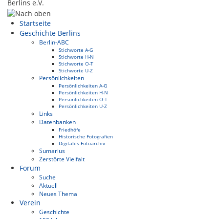
Berlins e.V.
Startseite
Geschichte Berlins
Berlin-ABC
Stichworte A-G
Stichworte H-N
Stichworte O-T
Stichworte U-Z
Persönlichkeiten
Persönlichkeiten A-G
Persönlichkeiten H-N
Persönlichkeiten O-T
Persönlichkeiten U-Z
Links
Datenbanken
Friedhöfe
Historische Fotografien
Digitales Fotoarchiv
Sumarius
Zerstörte Vielfalt
Forum
Suche
Aktuell
Neues Thema
Verein
Geschichte