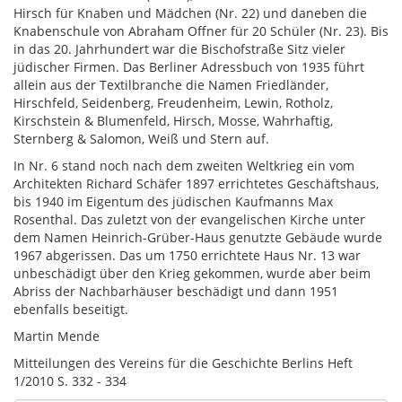
Hirsch für Knaben und Mädchen (Nr. 22) und daneben die
Knabenschule von Abraham Offner für 20 Schüler (Nr. 23). Bis
in das 20. Jahrhundert war die Bischofstraße Sitz vieler
jüdischer Firmen. Das Berliner Adressbuch von 1935 führt
allein aus der Textilbranche die Namen Friedländer,
Hirschfeld, Seidenberg, Freudenheim, Lewin, Rotholz,
Kirschstein & Blumenfeld, Hirsch, Mosse, Wahrhaftig,
Sternberg & Salomon, Weiß und Stern auf.
In Nr. 6 stand noch nach dem zweiten Weltkrieg ein vom
Architekten Richard Schäfer 1897 errichtetes Geschäftshaus,
bis 1940 im Eigentum des jüdischen Kaufmanns Max
Rosenthal. Das zuletzt von der evangelischen Kirche unter
dem Namen Heinrich-Grüber-Haus genutzte Gebäude wurde
1967 abgerissen. Das um 1750 errichtete Haus Nr. 13 war
unbeschädigt über den Krieg gekommen, wurde aber beim
Abriss der Nachbarhäuser beschädigt und dann 1951
ebenfalls beseitigt.
Martin Mende
Mitteilungen des Vereins für die Geschichte Berlins Heft
1/2010 S. 332 - 334