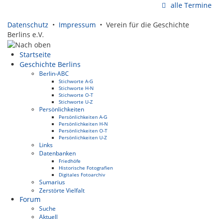
alle Termine
Datenschutz
•
Impressum
• Verein für die Geschichte
Berlins e.V.
Startseite
Geschichte Berlins
Berlin-ABC
Stichworte A-G
Stichworte H-N
Stichworte O-T
Stichworte U-Z
Persönlichkeiten
Persönlichkeiten A-G
Persönlichkeiten H-N
Persönlichkeiten O-T
Persönlichkeiten U-Z
Links
Datenbanken
Friedhöfe
Historische Fotografien
Digitales Fotoarchiv
Sumarius
Zerstörte Vielfalt
Forum
Suche
Aktuell