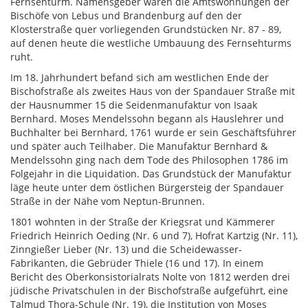
Fernsehturm. Namensgeber waren die Amtswohnungen der
Bischöfe von Lebus und Brandenburg auf den der
Klosterstraße quer vorliegenden Grundstücken Nr. 87 - 89,
auf denen heute die westliche Umbauung des Fernsehturms
ruht.
Im 18. Jahrhundert befand sich am westlichen Ende der
Bischofstraße als zweites Haus von der Spandauer Straße mit
der Hausnummer 15 die Seidenmanufaktur von Isaak
Bernhard. Moses Mendelssohn begann als Hauslehrer und
Buchhalter bei Bernhard, 1761 wurde er sein Geschäftsführer
und später auch Teilhaber. Die Manufaktur Bernhard &
Mendelssohn ging nach dem Tode des Philosophen 1786 im
Folgejahr in die Liquidation. Das Grundstück der Manufaktur
läge heute unter dem östlichen Bürgersteig der Spandauer
Straße in der Nähe vom Neptun-Brunnen.
1801 wohnten in der Straße der Kriegsrat und Kämmerer
Friedrich Heinrich Oeding (Nr. 6 und 7), Hofrat Kartzig (Nr. 11),
Zinngießer Lieber (Nr. 13) und die Scheidewasser-
Fabrikanten, die Gebrüder Thiele (16 und 17). In einem
Bericht des Oberkonsistorialrats Nolte von 1812 werden drei
jüdische Privatschulen in der Bischofstraße aufgeführt, eine
Talmud Thora-Schule (Nr. 19), die Institution von Moses