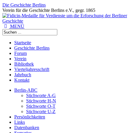
Die Geschichte Berlins
Verein für die Geschichte Berlins e.V., gegr. 1865
MENÜ
Startseite
Geschichte Berlins
Forum
Verein
Bibliothek
Vierteljahresschrift
Jahrbuch
Kontakt
Berlin-ABC
Stichworte A-G
Stichworte H-N
Stichworte O-T
Stichworte U-Z
Persönlichkeiten
Links
Datenbanken
Sumarius