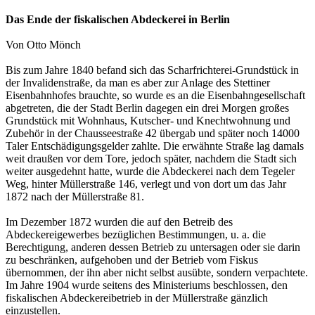
Das Ende der fiskalischen Abdeckerei in Berlin
Von Otto Mönch
Bis zum Jahre 1840 befand sich das Scharfrichterei-Grundstück in
der Invalidenstraße, da man es aber zur Anlage des Stettiner
Eisenbahnhofes brauchte, so wurde es an die Eisenbahngesellschaft
abgetreten, die der Stadt Berlin dagegen ein drei Morgen großes
Grundstück mit Wohnhaus, Kutscher- und Knechtwohnung und
Zubehör in der Chausseestraße 42 übergab und später noch 14000
Taler Entschädigungsgelder zahlte. Die erwähnte Straße lag damals
weit draußen vor dem Tore, jedoch später, nachdem die Stadt sich
weiter ausgedehnt hatte, wurde die Abdeckerei nach dem Tegeler
Weg, hinter Müllerstraße 146, verlegt und von dort um das Jahr
1872 nach der Müllerstraße 81.
Im Dezember 1872 wurden die auf den Betreib des
Abdeckereigewerbes bezüglichen Bestimmungen, u. a. die
Berechtigung, anderen dessen Betrieb zu untersagen oder sie darin
zu beschränken, aufgehoben und der Betrieb vom Fiskus
übernommen, der ihn aber nicht selbst ausübte, sondern verpachtete.
Im Jahre 1904 wurde seitens des Ministeriums beschlossen, den
fiskalischen Abdeckereibetrieb in der Müllerstraße gänzlich
einzustellen.