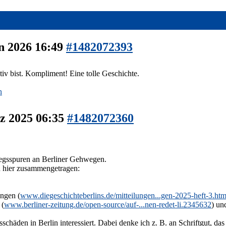
n 2026 16:49
#1482072393
tiv bist. Kompliment! Eine tolle Geschichte.
n
z 2025 06:35
#1482072360
riegsspuren an Berliner Gehwegen.
d hier zusammengetragen:
ungen (
www.diegeschichteberlins.de/mitteilungen...gen-2025-heft-3.htm
 (
www.berliner-zeitung.de/open-source/auf-...nen-redet-li.2345632
) un
sschäden in Berlin interessiert. Dabei denke ich z. B. an Schriftgut, d