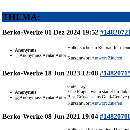
THEMA:
Berko-Werke
01 Dez 2024 19:52
#1482072
Hallo, suche ein Reibrad für mei
Anonymus
Autor
Kurzantwort
Antwort
Zitieren
Berko-Werke
18 Jun 2023 12:08
#1482071
GutenTag
Eine Frage : wann startet Produkt
Anonymus
Best Grüssens aus Genf-Genève 
Autor
Kurzantwort
Antwort
Zitieren
Berko-Werke
08 Jun 2021 19:04
#1482070
Hallo - ich habe auf dem Dachbod