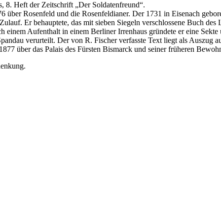
 8. Heft der Zeitschrift „Der Soldatenfreund“.
76 über Rosenfeld und die Rosenfeldianer. Der 1731 in Eisenach gebore
Zulauf. Er behauptete, das mit sieben Siegeln verschlossene Buch de
 einem Aufenthalt in einem Berliner Irrenhaus gründete er eine Sekte u
pandau verurteilt. Der von R. Fischer verfasste Text liegt als Auszug 
877 über das Palais des Fürsten Bismarck und seiner früheren Bewohn
henkung.