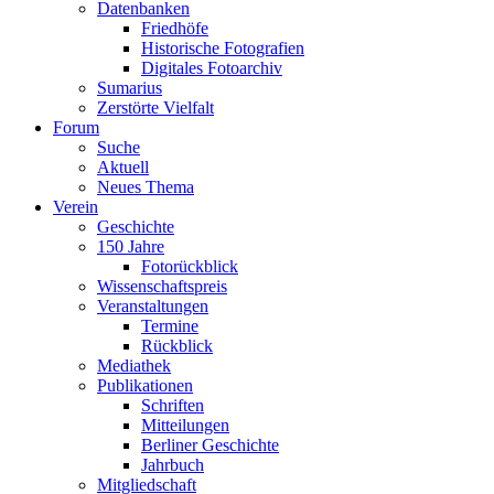
Datenbanken
Friedhöfe
Historische Fotografien
Digitales Fotoarchiv
Sumarius
Zerstörte Vielfalt
Forum
Suche
Aktuell
Neues Thema
Verein
Geschichte
150 Jahre
Fotorückblick
Wissenschaftspreis
Veranstaltungen
Termine
Rückblick
Mediathek
Publikationen
Schriften
Mitteilungen
Berliner Geschichte
Jahrbuch
Mitgliedschaft