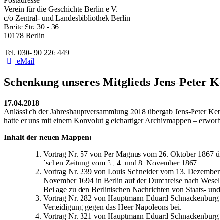
Postadresse
Verein für die Geschichte Berlin e.V.
c/o Zentral- und Landesbibliothek Berlin
Breite Str. 30 - 36
10178 Berlin
Tel. 030- 90 226 449
eMail
Schenkung unseres Mitglieds Jens-Peter K
17.04.2018
Anlässlich der Jahreshauptversammlung 2018 übergab Jens-Peter Ket
hatte er uns mit einem Konvolut gleichartiger Archivmappen – erworb
Inhalt der neuen Mappen:
Vortrag Nr. 57 von Per Magnus vom 26. Oktober 1867 ü
´schen Zeitung vom 3., 4. und 8. November 1867.
Vortrag Nr. 239 von Louis Schneider vom 13. Dezember 1
November 1694 in Berlin auf der Durchreise nach Wesel. 
Beilage zu den Berlinischen Nachrichten von Staats- und
Vortrag Nr. 282 von Hauptmann Eduard Schnackenburg vo
Verteidigung gegen das Heer Napoleons bei.
Vortrag Nr. 321 von Hauptmann Eduard Schnackenburg vo