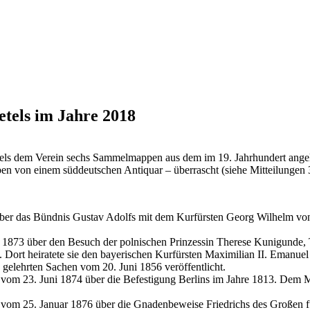
etels im Jahre 2018
els dem Verein sechs Sammelmappen aus dem im 19. Jahrhundert angel
en von einem süddeutschen Antiquar – überrascht (siehe Mitteilungen 
ber das Bündnis Gustav Adolfs mit dem Kurfürsten Georg Wilhelm von
873 über den Besuch der polnischen Prinzessin Therese Kunigunde, To
Dort heiratete sie den bayerischen Kurfürsten Maximilian II. Emanuel 
 gelehrten Sachen vom 20. Juni 1856 veröffentlicht.
m 23. Juni 1874 über die Befestigung Berlins im Jahre 1813. Dem Manu
m 25. Januar 1876 über die Gnadenbeweise Friedrichs des Großen für