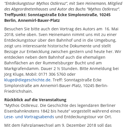
“Entdeckungstour Mythos Ostkreuz“, mit Sven Heinemann, Mitglied
des Abgeordnetenhauses und Autor des Buchs "Mythos Ostkreuz".
Treffpunkt: Sonntagstraße Ecke Simplonstraße, 10245
Berlin, Annemirl-Bauer-Platz
Besuchen Sie bitte auch den Vortrag des Autors am 16. Mai
2018, siehe oben. Sven Heinemann nimmt uns mit zu einer
Entdeckungstour über den Bahnhof und in die Umgebung,
zeigt uns interessante historische Dokumente und stellt
Bezüge zur Entwicklung zwischen gestern und heute her. Wir
entdecken neben dem Bahnhof auch die ehemaligen
Bahnflächen an der Rummelsburger Bucht und am
Markgrafendamm. Dauer 2 ½ Stunden. Bitte Anmeldung bei
Jörg Kluge, Mobil: 0171 306 5760 oder
kluge@diegeschichte.de.
Treff: Sonntagstraße Ecke
Simplonstraße am Annemirl-Bauer-Platz, 10245 Berlin-
Friedrichshain.
Rückblick auf die Veranstaltung
“Mythos Ostkreuz. Die Geschichte des legendären Berliner
Eisenbahnknotens 1842 bis heute” vorgestellt während eines
Lese- und Vortragsabends
und Entdeckungstour vor Ort.
Mit dem Fahrplanwechsel am 9. Dezember 2018 soll das