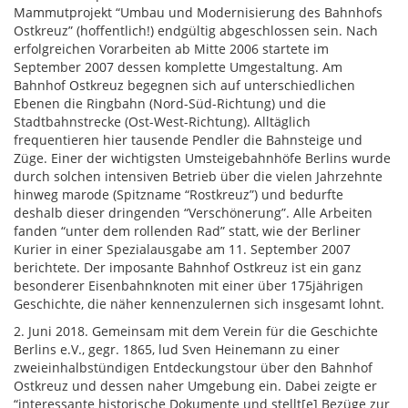
Mammutprojekt “Umbau und Modernisierung des Bahnhofs
Ostkreuz” (hoffentlich!) endgültig abgeschlossen sein. Nach
erfolgreichen Vorarbeiten ab Mitte 2006 startete im
September 2007 dessen komplette Umgestaltung. Am
Bahnhof Ostkreuz begegnen sich auf unterschiedlichen
Ebenen die Ringbahn (Nord-Süd-Richtung) und die
Stadtbahnstrecke (Ost-West-Richtung). Alltäglich
frequentieren hier tausende Pendler die Bahnsteige und
Züge. Einer der wichtigsten Umsteigebahnhöfe Berlins wurde
durch solchen intensiven Betrieb über die vielen Jahrzehnte
hinweg marode (Spitzname “Rostkreuz”) und bedurfte
deshalb dieser dringenden “Verschönerung”. Alle Arbeiten
fanden “unter dem rollenden Rad” statt, wie der Berliner
Kurier in einer Spezialausgabe am 11. September 2007
berichtete. Der imposante Bahnhof Ostkreuz ist ein ganz
besonderer Eisenbahnknoten mit einer über 175jährigen
Geschichte, die näher kennenzulernen sich insgesamt lohnt.
2. Juni 2018. Gemeinsam mit dem Verein für die Geschichte
Berlins e.V., gegr. 1865, lud Sven Heinemann zu einer
zweieinhalbstündigen Entdeckungstour über den Bahnhof
Ostkreuz und dessen naher Umgebung ein. Dabei zeigte er
“interessante historische Dokumente und stellt[e] Bezüge zur