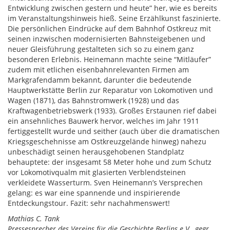
Entwicklung zwischen gestern und heute” her, wie es bereits
im Veranstaltungshinweis hieß. Seine Erzählkunst faszinierte.
Die persönlichen Eindrücke auf dem Bahnhof Ostkreuz mit
seinen inzwischen modernisierten Bahnsteigebenen und
neuer Gleisführung gestalteten sich so zu einem ganz
besonderen Erlebnis. Heinemann machte seine “Mitläufer”
zudem mit etlichen eisenbahnrelevanten Firmen am
Markgrafendamm bekannt, darunter die bedeutende
Hauptwerkstätte Berlin zur Reparatur von Lokomotiven und
Wagen (1871), das Bahnstromwerk (1928) und das
Kraftwagenbetriebswerk (1933). Großes Erstaunen rief dabei
ein ansehnliches Bauwerk hervor, welches im Jahr 1911
fertiggestellt wurde und seither (auch über die dramatischen
Kriegsgeschehnisse am Ostkreuzgelände hinweg) nahezu
unbeschädigt seinen herausgehobenen Standplatz
behauptete: der insgesamt 58 Meter hohe und zum Schutz
vor Lokomotivqualm mit glasierten Verblendsteinen
verkleidete Wasserturm. Sven Heinemann’s Versprechen
gelang: es war eine spannende und inspirierende
Entdeckungstour. Fazit: sehr nachahmenswert!
Mathias C. Tank
Pressesprecher des Vereins für die Geschichte Berlins e.V., gegr.