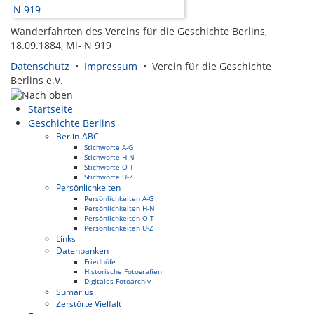
Wanderfahrten des Vereins für die Geschichte Berlins,
18.09.1884, Mi- N 919
Datenschutz
•
Impressum
• Verein für die Geschichte
Berlins e.V.
Startseite
Geschichte Berlins
Berlin-ABC
Stichworte A-G
Stichworte H-N
Stichworte O-T
Stichworte U-Z
Persönlichkeiten
Persönlichkeiten A-G
Persönlichkeiten H-N
Persönlichkeiten O-T
Persönlichkeiten U-Z
Links
Datenbanken
Friedhöfe
Historische Fotografien
Digitales Fotoarchiv
Sumarius
Zerstörte Vielfalt