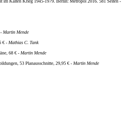
nt im Kalten Krieg 1945-1979. Berlin: Metropol 2016. 581 Seiten -
 -
Martin Mende
5 € -
Mathias C. Tank
äne, 68 € -
Martin Mende
bildungen, 53 Planausschnitte, 29,95 € -
Martin Mende