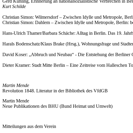
Gerd Kühling, Erinnerung an nationalsozialistische Verbrechen in Be
Kurt Schilde
Christian Simon: Wilmersdorf – Zwischen Idylle und Metropole, Berli
Christian Simon: Dahlem – Zwischen Idylle und Metropole, Berlin: be
Hans-Ulrich Thamer/Barbara Schäche: Alltag in Berlin. Das 19. Jahrh
Harals Bodenschatz/Klaus Brake (Hrsg.), Wohnungsfrage und Stadtent
David Koser: „Abbruch und Neubau“ - Die Entstehung der Berliner Ci
Dieter Kramer: Stadt Mitte Berlin – Eine Zeitreise vom Halleschen T
Martin Mende
Revolution 1848. Literatur in der Bibliothek des VfdGB
Martin Mende
Neue Publikationen des BHU (Bund Heimat und Umwelt)
Mitteilungen aus dem Verein