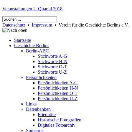
Veranstaltungen 2. Quartal 2018
Datenschutz
•
Impressum
• Verein für die Geschichte Berlins e.V.
Startseite
Geschichte Berlins
Berlin-ABC
Stichworte A-G
Stichworte H-N
Stichworte O-T
Stichworte U-Z
Persönlichkeiten
Persönlichkeiten A-G
Persönlichkeiten H-N
Persönlichkeiten O-T
Persönlichkeiten U-Z
Links
Datenbanken
Friedhöfe
Historische Fotografien
Digitales Fotoarchiv
Sumarius