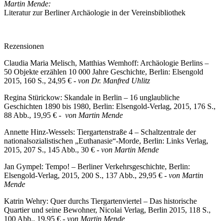
Martin Mende:
Literatur zur Berliner Archäologie in der Vereinsbibliothek
Rezensionen
Claudia Maria Melisch, Matthias Wemhoff: Archäologie Berlins –
50 Objekte erzählen 10 000 Jahre Geschichte, Berlin: Elsengold
2015, 160 S., 24,95 € -
von Dr. Manfred Uhlitz
Regina Stürickow: Skandale in Berlin – 16 unglaubliche
Geschichten 1890 bis 1980, Berlin: Elsengold-Verlag, 2015, 176 S.,
88 Abb., 19,95 € -
von Martin Mende
Annette Hinz-Wessels: Tiergartenstraße 4 – Schaltzentrale der
nationalsozialistischen „Euthanasie“-Morde, Berlin: Links Verlag,
2015, 207 S., 145 Abb., 30 € -
von Martin Mende
Jan Gympel: Tempo! – Berliner Verkehrsgeschichte, Berlin:
Elsengold-Verlag, 2015, 200 S., 137 Abb., 29,95 € -
von Martin
Mende
Katrin Wehry: Quer durchs Tiergartenviertel – Das historische
Quartier und seine Bewohner, Nicolai Verlag, Berlin 2015, 118 S.,
100 Abb., 19,95 € -
von Martin Mende