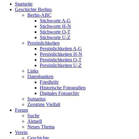
Startseite
Geschichte Berlins
Berlin-ABC
Stichworte A-G
Stichworte H-N
Stichworte O-T
Stichworte U-Z
Persönlichkeiten
Persönlichkeiten A-G
Persönlichkeiten H-N
Persönlichkeiten O-T
Persönlichkeiten U-Z
Links
Datenbanken
Friedhöfe
Historische Fotografien
Digitales Fotoarchiv
Sumarius
Zerstörte Vielfalt
Forum
Suche
Aktuell
Neues Thema
Verein
Geschichte