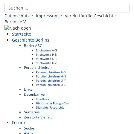
Datenschutz
•
Impressum
• Verein für die Geschichte
Berlins e.V.
Startseite
Geschichte Berlins
Berlin-ABC
Stichworte A-G
Stichworte H-N
Stichworte O-T
Stichworte U-Z
Persönlichkeiten
Persönlichkeiten A-G
Persönlichkeiten H-N
Persönlichkeiten O-T
Persönlichkeiten U-Z
Links
Datenbanken
Friedhöfe
Historische Fotografien
Digitales Fotoarchiv
Sumarius
Zerstörte Vielfalt
Forum
Suche
Aktuell