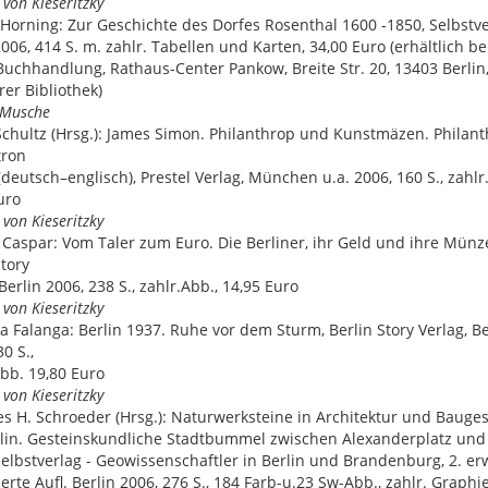
von Kieseritzky
Horning: Zur Geschichte des Dorfes Rosenthal 1600 -1850, Selbstve
2006, 414 S. m. zahlr. Tabellen und Karten, 34,00 Euro (erhältlich be
Buchhandlung, Rathaus-Center Pankow, Breite Str. 20, 13403 Berlin
rer Bibliothek)
e Musche
chultz (Hrsg.): James Simon. Philanthrop und Kunstmäzen. Philant
tron
 (deutsch–englisch), Prestel Verlag, München u.a. 2006, 160 S., zahlr
uro
von Kieseritzky
Caspar: Vom Taler zum Euro. Die Berliner, ihr Geld und ihre Münz
Story
Berlin 2006, 238 S., zahlr.Abb., 14,95 Euro
von Kieseritzky
a Falanga: Berlin 1937. Ruhe vor dem Sturm, Berlin Story Verlag, Be
0 S.,
Abb. 19,80 Euro
von Kieseritzky
s H. Schroeder (Hrsg.): Naturwerksteine in Architektur und Bauge
lin. Gesteinskundliche Stadtbummel zwischen Alexanderplatz und
Selbstverlag - Geowissenschaftler in Berlin und Brandenburg, 2. er
erte Aufl. Berlin 2006, 276 S., 184 Farb-u.23 Sw-Abb., zahlr. Graph