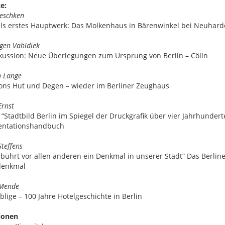
e:
eschken
ls erstes Hauptwerk: Das Molkenhaus in Bärenwinkel bei Neuhar
gen Vahldiek
kussion: Neue Überlegungen zum Ursprung von Berlin – Cölln
h Lange
ons Hut und Degen – wieder im Berliner Zeughaus
Ernst
: “Stadtbild Berlin im Spiegel der Druckgrafik über vier Jahrhundert
ntationshandbuch
Steffens
bührt vor allen anderen ein Denkmal in unserer Stadt“ Das Berlin
denkmal
 Mende
blige – 100 Jahre Hotelgeschichte in Berlin
ionen