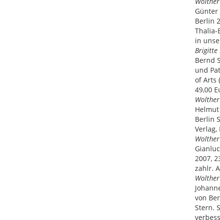
Wolther 
Günter 
Berlin 
Thalia-
in unse
Brigitt
Bernd S
und Pa
of Arts
49,00 E
Wolther 
Helmut 
Berlin 
Verlag, 
Wolther 
Gianluc
2007, 23
zahlr. 
Wolther 
Johanne
von Ber
Stern. 
verbess