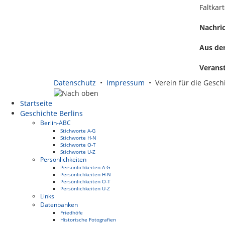
Faltkar
Nachri
Aus de
Veranst
Datenschutz
•
Impressum
• Verein für die Geschi
Startseite
Geschichte Berlins
Berlin-ABC
Stichworte A-G
Stichworte H-N
Stichworte O-T
Stichworte U-Z
Persönlichkeiten
Persönlichkeiten A-G
Persönlichkeiten H-N
Persönlichkeiten O-T
Persönlichkeiten U-Z
Links
Datenbanken
Friedhöfe
Historische Fotografien