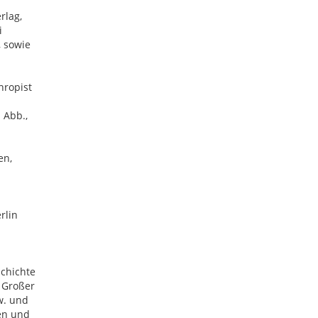
rlag,
i
, sowie
hropist
. Abb.,
en,
rlin
schichte
 Großer
w. und
ien und