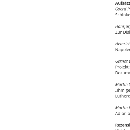
Aufsätz
Goerd P
Schinke
Hansjür
Zur Dis
Heinric
Napole
Gernot 
Projekt
Dokume
Martin 
„Ihm ge
Luther
Martin
Adlon o
Rezens