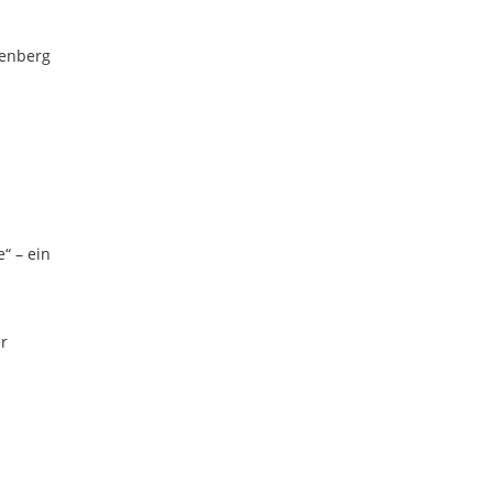
denberg
e“ – ein
er